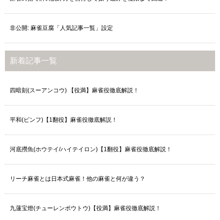
非公開: 麻雀豆腐「人気記事一覧」設定
新着記事一覧
四暗刻(スーアンコウ) 【役満】麻雀役徹底解説！
平和(ピンフ)【1翻役】麻雀役徹底解説！
河底撈魚(ホウテイ/ハイテイロン)【1翻役】麻雀役徹底解説！
リーチ麻雀とは日本式麻雀！他の麻雀と何が違う？
九蓮宝燈(チューレンポウトウ)【役満】麻雀役徹底解説！