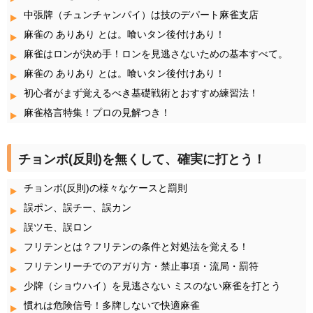
中張牌（チュンチャンパイ）は技のデパート麻雀支店
麻雀の ありあり とは。喰いタン後付けあり！
麻雀はロンが決め手！ロンを見逃さないための基本すべて。
麻雀の ありあり とは。喰いタン後付けあり！
初心者がまず覚えるべき基礎戦術とおすすめ練習法！
麻雀格言特集！プロの見解つき！
チョンボ(反則)を無くして、確実に打とう！
チョンボ(反則)の様々なケースと罰則
誤ポン、誤チー、誤カン
誤ツモ、誤ロン
フリテンとは？フリテンの条件と対処法を覚える！
フリテンリーチでのアガり方・禁止事項・流局・罰符
少牌（ショウハイ）を見逃さない ミスのない麻雀を打とう
慣れは危険信号！多牌しないで快適麻雀