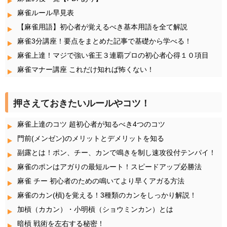
麻雀ルール早見表
【麻雀用語】初心者が覚えるべき基本用語を全て解説
麻雀3分講座！要点をまとめた記事で基礎から学べる！
麻雀上達！マジで強い雀王３連覇プロの初心者心得１０項目
麻雀マナー講座 これだけ知れば怖くない！
押さえておきたいルールやコツ！
麻雀上達のコツ 超初心者が知るべき4つのコツ
門前(メンゼン)のメリットとデメリットを知る
副露とは！ポン、チー、カンで鳴きを制し速攻役付テンパイ！
麻雀のポンはアガりの最短ルート！スピードアップ必勝法
麻雀 チー 初心者のための鳴いてより早くアガる方法
麻雀のカン(槓)を覚える！3種類のカンをしっかり解説！
加槓（カカン）・小明槓（ショウミンカン）とは
暗槓 戦術を左右する秘密！