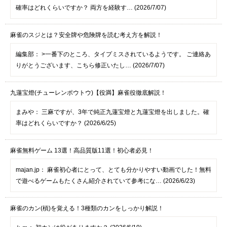
確率はどれくらいですか？ 両方を経験す… (2026/7/07)
麻雀のスジとは？安全牌や危険牌を読む考え方を解説！
編集部：
>一番下のところ、タイプミスされているようです。 ご連絡あ
りがとうございます、こちら修正いたし… (2026/7/07)
九蓮宝燈(チューレンポウトウ)【役満】麻雀役徹底解説！
まみや：
三麻ですが、3年で純正九蓮宝燈と九蓮宝燈を出しました。確
率はどれくらいですか？ (2026/6/25)
麻雀無料ゲーム 13選！高品質版11選！初心者必見！
majan.jp：
麻雀初心者にとって、とても分かりやすい動画でした！無料
で遊べるゲームもたくさん紹介されていて参考にな… (2026/6/23)
麻雀のカン(槓)を覚える！3種類のカンをしっかり解説！