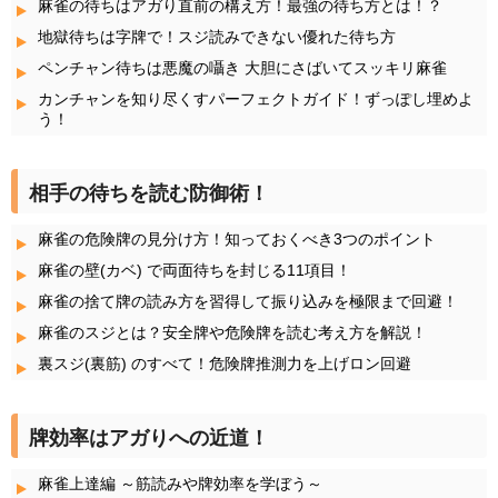
麻雀の待ちはアガり直前の構え方！最強の待ち方とは！？
地獄待ちは字牌で！スジ読みできない優れた待ち方
ペンチャン待ちは悪魔の囁き 大胆にさばいてスッキリ麻雀
カンチャンを知り尽くすパーフェクトガイド！ずっぽし埋めよ
う！
相手の待ちを読む防御術！
麻雀の危険牌の見分け方！知っておくべき3つのポイント
麻雀の壁(カベ) で両面待ちを封じる11項目！
麻雀の捨て牌の読み方を習得して振り込みを極限まで回避！
麻雀のスジとは？安全牌や危険牌を読む考え方を解説！
裏スジ(裏筋) のすべて！危険牌推測力を上げロン回避
牌効率はアガりへの近道！
麻雀上達編 ～筋読みや牌効率を学ぼう～