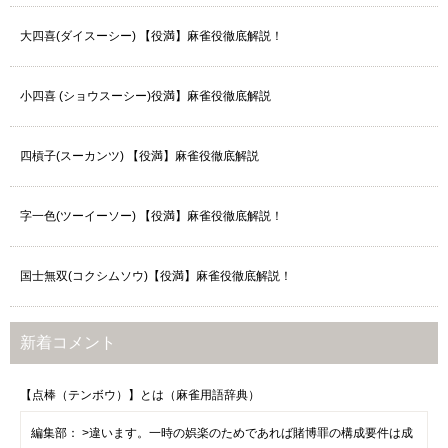
大四喜(ダイスーシー) 【役満】麻雀役徹底解説！
小四喜 (ショウスーシー)役満】麻雀役徹底解説
四槓子(スーカンツ) 【役満】麻雀役徹底解説
字一色(ツーイーソー) 【役満】麻雀役徹底解説！
国士無双(コクシムソウ)【役満】麻雀役徹底解説！
新着コメント
【点棒（テンボウ）】とは（麻雀用語辞典）
編集部：
>違います。一時の娯楽のためであれば賭博罪の構成要件は成