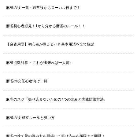
麻雀の役 一覧・通常役からローカル役まで！
麻雀初心者必見！1から分かる麻雀のルール！！
【麻雀用語】初心者が覚えるべき基本用語を全て解説
麻雀点数計算 ～これが出来れば一人前～
麻雀の役 初心者向け一覧
麻雀のスジ『振り込まないための7つの読みと実践防御方法』
麻雀の役 成立ルールと狙い方
麻雀の捨て牌の読み方を習得して振り込みを極限まで回避！