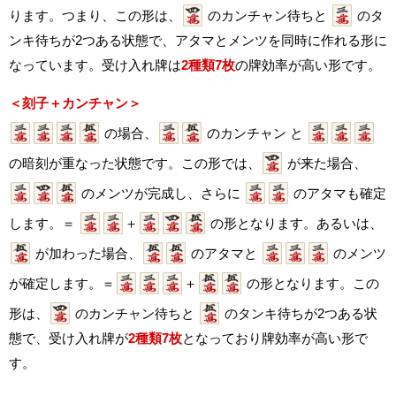
ります。つまり、この形は、
のカンチャン待ちと
のタ
ンキ待ちが2つある状態で、アタマとメンツを同時に作れる形に
なっています。受け入れ牌は
2種類7枚
の牌効率が高い形です。
＜刻子＋カンチャン＞
の場合、
のカンチャン と
の暗刻が重なった状態です。この形では、
が来た場合、
のメンツが完成し、さらに
のアタマも確定
します。＝
＋
の形となります。あるいは、
が加わった場合、
のアタマと
のメンツ
が確定します。＝
＋
の形となります。この
形は、
のカンチャン待ちと
のタンキ待ちが2つある状
態で、受け入れ牌が
2種類7枚
となっており牌効率が高い形で
す。