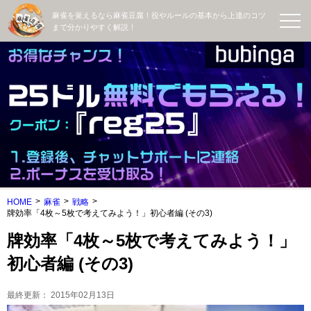
麻雀を覚えるなら麻雀豆腐！役やルールの基本から上達のコツ
まで分かりやすく解説！
HOME
麻雀
戦略
牌効率「4枚～5枚で考えてみよう！」初心者編 (その3)
牌効率「4枚～5枚で考えてみよう！」
初心者編 (その3)
最終更新：
2015年02月13日