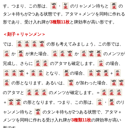
す。つまり、この形は、
・
のリャンメン待ちと
の
タンキ待ちが2つある状態です。アタマ＋メンツを同時に作れる
形であり、受け入れ牌が
3種類11枚
と牌効率が高い形です。
＜刻子＋リャンメン＞
では、
の形も考えてみましょう。この形では、
か
が来た場合、
か
のメンツが
完成し、さらに
のアタマも確定します。
の場合、
＋
となり、
の場合、
＋
の形となります。あるいは、
が加わった場合、
のアタマと
のメンツが確定します。＝
＋
の形となります。つまり、この形は、
・
のリ
ャンメン待ちと
のタンキ待ちが2つある状態で、アタマ＋
メンツを同時に作れる受け入れ牌が
3種類11枚
の牌効率が高い
形です。