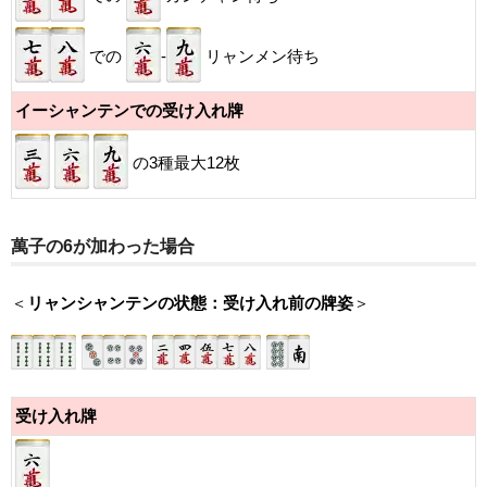
での
-
リャンメン待ち
イーシャンテンでの受け入れ牌
の3種最大12枚
萬子の6が加わった場合
＜
リャンシャンテンの状態：受け入れ前の牌姿
＞
受け入れ牌