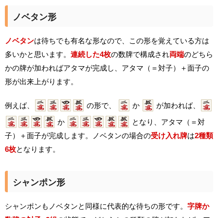
ノベタン形
ノベタン
は待ちでも有名な形なので、この形を覚えている方は
多いかと思います。
連続した4枚
の数牌で構成され
両端
のどちら
かの牌が加わればアタマが完成し、アタマ（＝対子）＋面子の
形が出来上がります。
例えば、
の形で、
か
が加われば、
か
となり、アタマ（＝対
子）＋面子が完成します。ノベタンの場合の
受け入れ牌
は
2種類
6枚
となります。
シャンポン形
シャンポンもノベタンと同様に代表的な待ちの形です。
字牌か