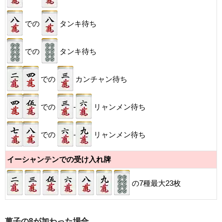
での
タンキ待ち
での
タンキ待ち
での
カンチャン待ち
での
-
リャンメン待ち
での
-
リャンメン待ち
イーシャンテンでの受け入れ牌
の7種最大23枚
萬子の8が加わった場合