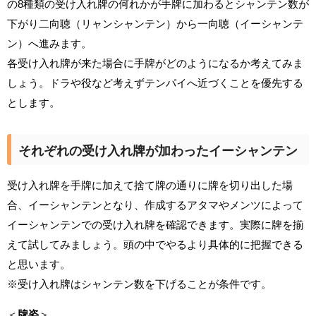
の8種類の受け入れ牌の何れかが手牌に加わるとシャンテン数が
下がり二向聴（リャンシャンテン）から一向聴（イーシャンテ
ン）へ進みます。
各受け入れ牌が来た場合に手牌がどのようになるか考えてみま
しょう。ドラや役など考えずテンパイへ近づくことを優先する
とします。
それぞれの受け入れ牌が加わったイーシャンテン
受け入れ牌を手牌に加えて捨て牌の通りに牌を切り出した場
合、イーシャンテンとなり、作成するアタマやメンツによって
イーシャンテンでの受け入れ牌を確認できます。実際に牌を揃
えて試してみましょう。頭の中でやるより具体的に把握できる
と思います。
※受け入れ牌はシャンテン数を下げることが条件です。
＜
牌姿
＞