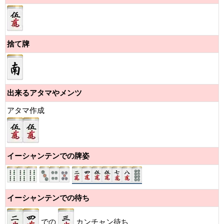
捨て牌
出来るアタマやメンツ
アタマ作成
イーシャンテンでの牌姿
イーシャンテンでの待ち
での
カンチャン待ち