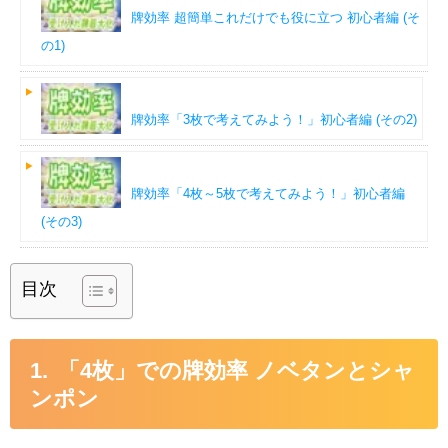
牌効率 超簡単これだけでも役に立つ 初心者編 (そ
の1)
牌効率「3枚で考えてみよう！」初心者編 (その2)
牌効率「4枚～5枚で考えてみよう！」初心者編
(その3)
目次
「4枚」での牌効率 ノベタンとシャ
ンポン