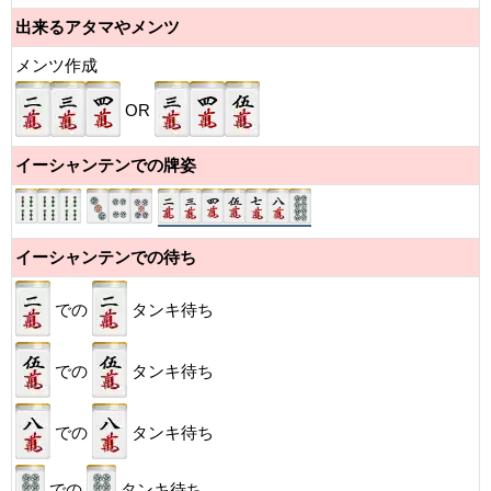
出来るアタマやメンツ
メンツ作成
OR
イーシャンテンでの牌姿
イーシャンテンでの待ち
での
タンキ待ち
での
タンキ待ち
での
タンキ待ち
での
タンキ待ち