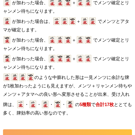
が加わった場合、
＋
でメンツ確定とリ
ャンメン待ちになります。
が加わった場合は、
＋
でメンツとアタ
マが確定します。
が加わった場合、
＋
でメンツ確定とリ
ャンメン待ちになります。
が加わった場合、
＋
でメンツ確定とリ
ャンメン待ちになります。
のような中膨れした形は一見メンツに余計な牌
が1枚加わったようにも見えますが、メンツ＋リャンメン待ちや
メンツ＋アタマへの良い形へ変形させることが出来、受け入れ
牌は、
・
・
・
・
の
5種類
で
合計17枚
ととても
多く、牌効率の高い形なのです。