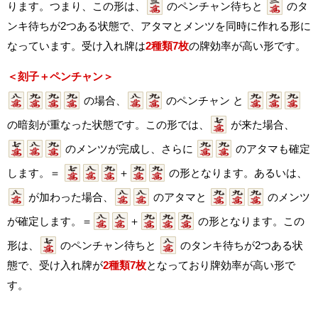
ります。つまり、この形は、
のペンチャン待ちと
のタ
ンキ待ちが2つある状態で、アタマとメンツを同時に作れる形に
なっています。受け入れ牌は
2種類7枚
の牌効率が高い形です。
＜刻子＋ペンチャン＞
の場合、
のペンチャン と
の暗刻が重なった状態です。この形では、
が来た場合、
のメンツが完成し、さらに
のアタマも確定
します。＝
＋
の形となります。あるいは、
が加わった場合、
のアタマと
のメンツ
が確定します。＝
＋
の形となります。この
形は、
のペンチャン待ちと
のタンキ待ちが2つある状
態で、受け入れ牌が
2種類7枚
となっており牌効率が高い形で
す。