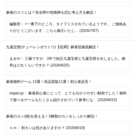
麻雀のスジとは？安全牌や危険牌を読む考え方を解説！
編集部：
>一番下のところ、タイプミスされているようです。 ご連絡あ
りがとうございます、こちら修正いたし… (2026/7/07)
九蓮宝燈(チューレンポウトウ)【役満】麻雀役徹底解説！
まみや：
三麻ですが、3年で純正九蓮宝燈と九蓮宝燈を出しました。確
率はどれくらいですか？ (2026/6/25)
麻雀無料ゲーム 13選！高品質版11選！初心者必見！
majan.jp：
麻雀初心者にとって、とても分かりやすい動画でした！無料
で遊べるゲームもたくさん紹介されていて参考にな… (2026/6/23)
麻雀のカン(槓)を覚える！3種類のカンをしっかり解説！
ｋｍ：
初カンは役がありますか？ (2026/6/19)