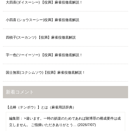
大四喜(ダイスーシー) 【役満】麻雀役徹底解説！
小四喜 (ショウスーシー)役満】麻雀役徹底解説
四槓子(スーカンツ) 【役満】麻雀役徹底解説
字一色(ツーイーソー) 【役満】麻雀役徹底解説！
国士無双(コクシムソウ)【役満】麻雀役徹底解説！
新着コメント
【点棒（テンボウ）】とは（麻雀用語辞典）
編集部：
>違います。一時の娯楽のためであれば賭博罪の構成要件は成
立しません。 ご指摘いただきありがとう… (2026/7/07)