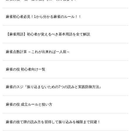
麻雀初心者必見！1から分かる麻雀のルール！！
【麻雀用語】初心者が覚えるべき基本用語を全て解説
麻雀点数計算 ～これが出来れば一人前～
麻雀の役 初心者向け一覧
麻雀のスジ『振り込まないための7つの読みと実践防御方法』
麻雀の役 成立ルールと狙い方
麻雀の捨て牌の読み方を習得して振り込みを極限まで回避！