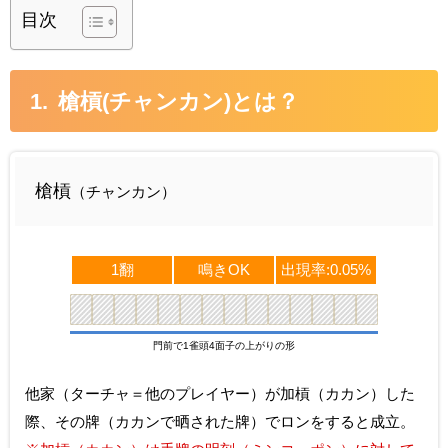
目次
槍槓(チャンカン)とは？
槍槓
（チャンカン）
1翻
鳴きOK
出現率:0.05%
門前で1雀頭4面子の上がりの形
他家（ターチャ＝他のプレイヤー）が加槓（カカン）した
際、その牌（カカンで晒された牌）でロンをすると成立。