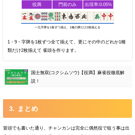
役満
門前のみ
出現率:0.05%
一九字牌を1枚ずつ揃え、1種の牌だけ2枚揃える
1・9・字牌を1枚ずつ全て揃えて、更にその中のどれか1種
類だけ2枚揃えて 雀頭を作ります。
国士無双(コクシムソウ)【役満】麻雀役徹底解
説！
まとめ
冒頭でも書いた通り、チャンカンは完全に偶然役で狙う事は出