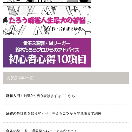
人気記事一覧
麻雀入門！知識0の初心者はまずはここから！
麻雀の符計算を知り尽くせ！覚えるコツから早見表まで網羅
麻雀の役 一覧・通常役からローカル役まで！