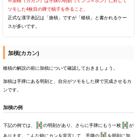
※加槓（カカン）は手牌の明刻（ミンコ＝ポン）に対して
ツモした4枚目の牌で槓子を作ること。
正式な漢字表記は「搶槓」ですが「槍槓」と書かれるケー
スが多いです。
加槓(カカン)
槍槓の解説の前に加槓について確認しておきましょう。
加槓は手牌にある明刻と、自分がツモをした牌で完成させるカ
ンです。
加槓の例
下記の例では、
の明刻があり、さらに手牌にもう一枚
が
あります。こんな時にカンを宣言して、手牌の
を明刻に加