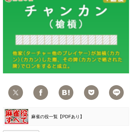
麻雀の役一覧【PDFあり】