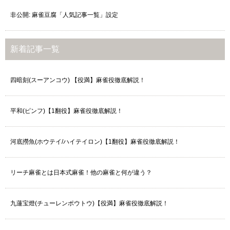
非公開: 麻雀豆腐「人気記事一覧」設定
新着記事一覧
四暗刻(スーアンコウ) 【役満】麻雀役徹底解説！
平和(ピンフ)【1翻役】麻雀役徹底解説！
河底撈魚(ホウテイ/ハイテイロン)【1翻役】麻雀役徹底解説！
リーチ麻雀とは日本式麻雀！他の麻雀と何が違う？
九蓮宝燈(チューレンポウトウ)【役満】麻雀役徹底解説！