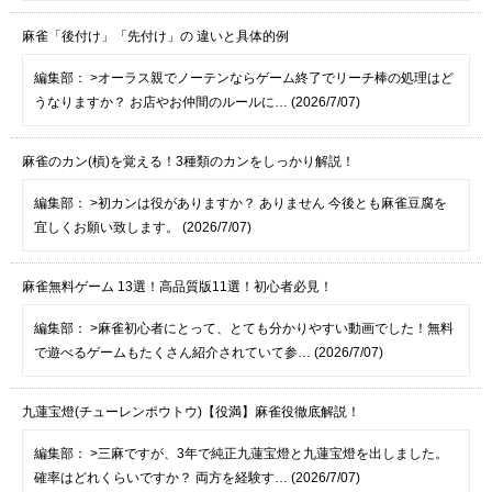
麻雀「後付け」「先付け」の 違いと具体的例
編集部：
>オーラス親でノーテンならゲーム終了でリーチ棒の処理はど
うなりますか？ お店やお仲間のルールに… (2026/7/07)
麻雀のカン(槓)を覚える！3種類のカンをしっかり解説！
編集部：
>初カンは役がありますか？ ありません 今後とも麻雀豆腐を
宜しくお願い致します。 (2026/7/07)
麻雀無料ゲーム 13選！高品質版11選！初心者必見！
編集部：
>麻雀初心者にとって、とても分かりやすい動画でした！無料
で遊べるゲームもたくさん紹介されていて参… (2026/7/07)
九蓮宝燈(チューレンポウトウ)【役満】麻雀役徹底解説！
編集部：
>三麻ですが、3年で純正九蓮宝燈と九蓮宝燈を出しました。
確率はどれくらいですか？ 両方を経験す… (2026/7/07)