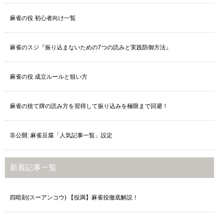
麻雀の役 初心者向け一覧
麻雀のスジ『振り込まないための7つの読みと実践防御方法』
麻雀の役 成立ルールと狙い方
麻雀の捨て牌の読み方を習得して振り込みを極限まで回避！
非公開: 麻雀豆腐「人気記事一覧」設定
新着記事一覧
四暗刻(スーアンコウ) 【役満】麻雀役徹底解説！