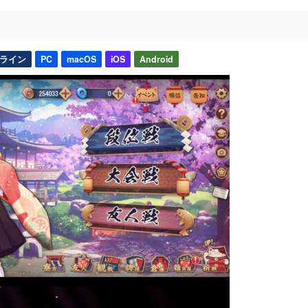
ライン
PC
macOS
iOS
Android