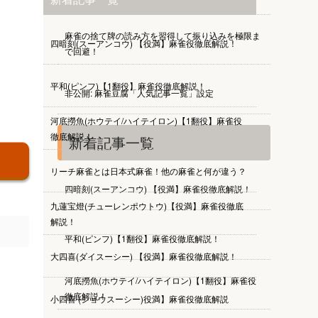
麻雀の捨て牌の読み方を習得して振り込みを極限ま
四暗刻(スーアンコウ) 【役満】麻雀役徹底解説！
で回避！
平和(ピンフ)【1翻役】麻雀役徹底解説！
非公開: 麻雀豆腐「人気記事一覧」設定
河底撈魚(ホウテイ/ハイテイロン)【1翻役】麻雀役
徹底解説！
新着記事一覧
リーチ麻雀とは日本式麻雀！他の麻雀と何が違う？
四暗刻(スーアンコウ) 【役満】麻雀役徹底解説！
九蓮宝燈(チューレンポウトウ)【役満】麻雀役徹底
解説！
平和(ピンフ)【1翻役】麻雀役徹底解説！
大四喜(ダイスーシー) 【役満】麻雀役徹底解説！
河底撈魚(ホウテイ/ハイテイロン)【1翻役】麻雀役
徹底解説！
小四喜 (ショウスーシー)役満】麻雀役徹底解説