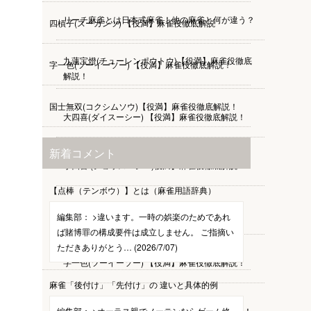
リーチ麻雀とは日本式麻雀！他の麻雀と何が違う？
四槓子(スーカンツ) 【役満】麻雀役徹底解説
九蓮宝燈(チューレンポウトウ)【役満】麻雀役徹底
字一色(ツーイーソー) 【役満】麻雀役徹底解説！
解説！
国士無双(コクシムソウ)【役満】麻雀役徹底解説！
大四喜(ダイスーシー) 【役満】麻雀役徹底解説！
新着コメント
小四喜 (ショウスーシー)役満】麻雀役徹底解説
【点棒（テンボウ）】とは（麻雀用語辞典）
四槓子(スーカンツ) 【役満】麻雀役徹底解説
編集部：
>違います。一時の娯楽のためであれ
ば賭博罪の構成要件は成立しません。 ご指摘い
ただきありがとう… (2026/7/07)
字一色(ツーイーソー) 【役満】麻雀役徹底解説！
麻雀「後付け」「先付け」の 違いと具体的例
国士無双(コクシムソウ)【役満】麻雀役徹底解説！
編集部：
>オーラス親でノーテンならゲーム終