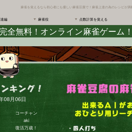
麻雀を覚えるなら初心者にも優しい麻雀豆腐で！麻雀上達の為のレシピが満
上達編
麻雀役
点数計算を覚える
完全無料！オンライン麻雀ゲーム