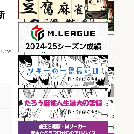
新
りとや