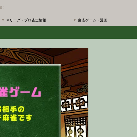
載！
Mリーグ・プロ雀士情報
麻雀ゲーム・漫画
！