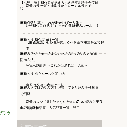
【麻雀用語】初心者が覚えるべき基本用語を全て解
麻雀の役 一覧・通常役からローカル役まで！
説
麻雀点数計算 ～これが出来れば一人前～
麻雀初心者必見！1から分かる麻雀のルール！！
麻雀の役 初心者向け一覧
【麻雀用語】初心者が覚えるべき基本用語を全て解
説
麻雀のスジ『振り込まないための7つの読みと実践
防御方法』
麻雀点数計算 ～これが出来れば一人前～
麻雀の役 成立ルールと狙い方
麻雀の役 初心者向け一覧
麻雀の捨て牌の読み方を習得して振り込みを極限ま
で回避！
麻雀のスジ『振り込まないための7つの読みと実践
非公開: 麻雀豆腐「人気記事一覧」設定
防御方法』
ブラウ
麻雀の役 成立ルールと狙い方
新着記事一覧