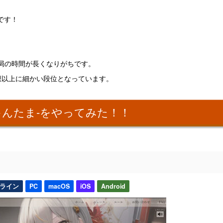
能です！
局の時間が長くなりがちです。
想以上に細かい段位となっています。
ゃんたま-をやってみた！！
ライン
PC
macOS
iOS
Android