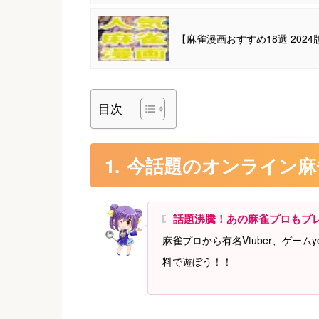
【麻雀漫画おすすめ18選 202
目次
今話題のオンライン麻
話題沸騰！あの麻雀プロもプ
麻雀プロから有名Vtuber、ゲーム
料で遊ぼう！！