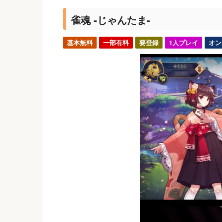
雀魂 -じゃんたま-
基本無料
一部有料
要登録
1人プレイ
オン