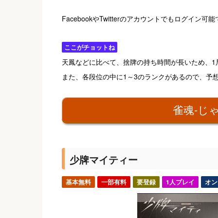
FacebookやTwitterのアカウントでもログイン可
ここがチョットね
天鳳などに比べて、捨牌の持ち時間が長いため、1
また、各段位の中に1～3のランクがあるので、予
雀魂-じ
少牌マイティー
基本無料
一部有料
要登録
1人プレイ
オン