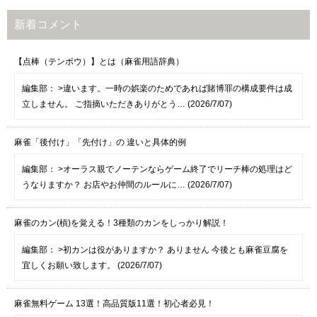
新着コメント
【点棒（テンボウ）】とは（麻雀用語辞典）
編集部：
>違います。一時の娯楽のためであれば賭博罪の構成要件は成
立しません。 ご指摘いただきありがとう… (2026/7/07)
麻雀「後付け」「先付け」の 違いと具体的例
編集部：
>オーラス親でノーテンならゲーム終了でリーチ棒の処理はど
うなりますか？ お店やお仲間のルールに… (2026/7/07)
麻雀のカン(槓)を覚える！3種類のカンをしっかり解説！
編集部：
>初カンは役がありますか？ ありません 今後とも麻雀豆腐を
宜しくお願い致します。 (2026/7/07)
麻雀無料ゲーム 13選！高品質版11選！初心者必見！