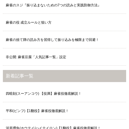
麻雀のスジ『振り込まないための7つの読みと実践防御方法』
麻雀の役 成立ルールと狙い方
麻雀の捨て牌の読み方を習得して振り込みを極限まで回避！
非公開: 麻雀豆腐「人気記事一覧」設定
新着記事一覧
四暗刻(スーアンコウ) 【役満】麻雀役徹底解説！
平和(ピンフ)【1翻役】麻雀役徹底解説！
河底撈魚(ホウテイ/ハイテイロン)【1翻役】麻雀役徹底解説！