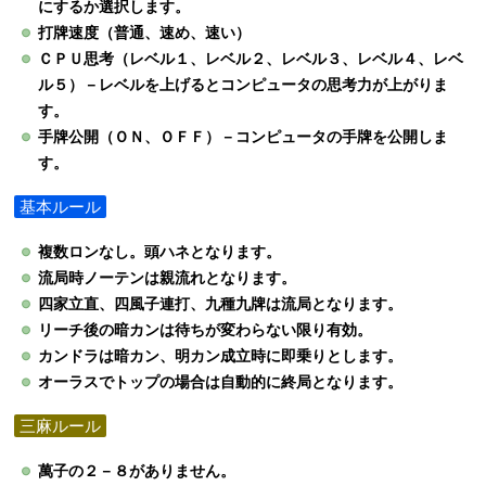
にするか選択します。
打牌速度（普通、速め、速い）
ＣＰＵ思考（レベル１、レベル２、レベル３、レベル４、レベ
ル５）－レベルを上げるとコンピュータの思考力が上がりま
す。
手牌公開（ＯＮ、ＯＦＦ）－コンピュータの手牌を公開しま
す。
基本ルール
複数ロンなし。頭ハネとなります。
流局時ノーテンは親流れとなります。
四家立直、四風子連打、九種九牌は流局となります。
リーチ後の暗カンは待ちが変わらない限り有効。
カンドラは暗カン、明カン成立時に即乗りとします。
オーラスでトップの場合は自動的に終局となります。
三麻ルール
萬子の２－８がありません。