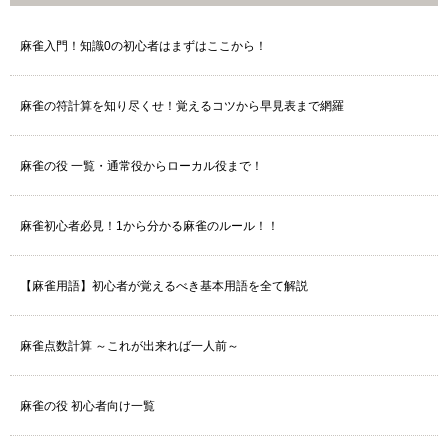
麻雀入門！知識0の初心者はまずはここから！
麻雀の符計算を知り尽くせ！覚えるコツから早見表まで網羅
麻雀の役 一覧・通常役からローカル役まで！
麻雀初心者必見！1から分かる麻雀のルール！！
【麻雀用語】初心者が覚えるべき基本用語を全て解説
麻雀点数計算 ～これが出来れば一人前～
麻雀の役 初心者向け一覧