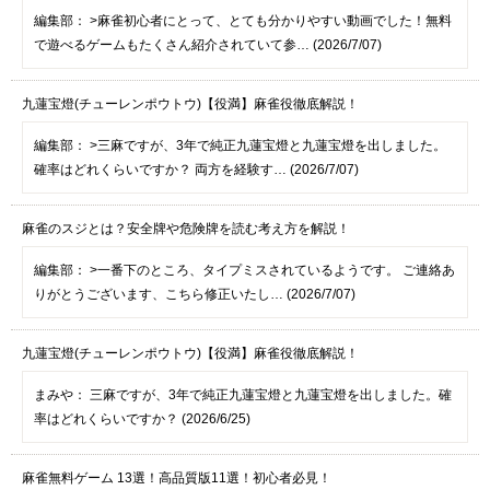
編集部：
>麻雀初心者にとって、とても分かりやすい動画でした！無料
で遊べるゲームもたくさん紹介されていて参… (2026/7/07)
九蓮宝燈(チューレンポウトウ)【役満】麻雀役徹底解説！
編集部：
>三麻ですが、3年で純正九蓮宝燈と九蓮宝燈を出しました。
確率はどれくらいですか？ 両方を経験す… (2026/7/07)
麻雀のスジとは？安全牌や危険牌を読む考え方を解説！
編集部：
>一番下のところ、タイプミスされているようです。 ご連絡あ
りがとうございます、こちら修正いたし… (2026/7/07)
九蓮宝燈(チューレンポウトウ)【役満】麻雀役徹底解説！
まみや：
三麻ですが、3年で純正九蓮宝燈と九蓮宝燈を出しました。確
率はどれくらいですか？ (2026/6/25)
麻雀無料ゲーム 13選！高品質版11選！初心者必見！