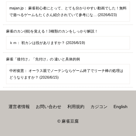
majan.jp：
麻雀初心者にとって、とても分かりやすい動画でした！無料
で遊べるゲームもたくさん紹介されていて参考にな… (2026/6/23)
麻雀のカン(槓)を覚える！3種類のカンをしっかり解説！
ｋｍ：
初カンは役がありますか？ (2026/6/19)
麻雀「後付け」「先付け」の 違いと具体的例
中村俊憲：
オーラス親でノーテンならゲーム終了でリーチ棒の処理は
どうなりますか？ (2026/6/15)
運営者情報
お問い合わせ
利用規約
カジコン
English
© 麻雀豆腐