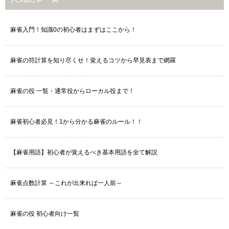
麻雀入門！知識0の初心者はまずはここから！
麻雀の符計算を知り尽くせ！覚えるコツから早見表まで網羅
麻雀の役 一覧・通常役からローカル役まで！
麻雀初心者必見！1から分かる麻雀のルール！！
【麻雀用語】初心者が覚えるべき基本用語を全て解説
麻雀点数計算 ～これが出来れば一人前～
麻雀の役 初心者向け一覧