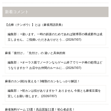
新着コメント
【点棒（テンボウ）】とは（麻雀用語辞典）
編集部：
>違います。一時の娯楽のためであれば賭博罪の構成要件は成
立しません。 ご指摘いただきありがとう… (2026/7/07)
麻雀「後付け」「先付け」の 違いと具体的例
編集部：
>オーラス親でノーテンならゲーム終了でリーチ棒の処理はど
うなりますか？ お店やお仲間のルールに… (2026/7/07)
麻雀のカン(槓)を覚える！3種類のカンをしっかり解説！
編集部：
>初カンは役がありますか？ ありません 今後とも麻雀豆腐を
宜しくお願い致します。 (2026/7/07)
麻雀無料ゲーム 13選！高品質版11選！初心者必見！