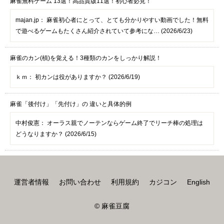
麻雀無料ゲーム 13選！高品質版11選！初心者必見！
majan.jp：
麻雀初心者にとって、とても分かりやすい動画でした！無料
で遊べるゲームもたくさん紹介されていて参考にな… (2026/6/23)
麻雀のカン(槓)を覚える！3種類のカンをしっかり解説！
ｋｍ：
初カンは役がありますか？ (2026/6/19)
麻雀「後付け」「先付け」の 違いと具体的例
中村俊憲：
オーラス親でノーテンならゲーム終了でリーチ棒の処理は
どうなりますか？ (2026/6/15)
運営者情報
お問い合わせ
利用規約
カジコン
English
© 麻雀豆腐