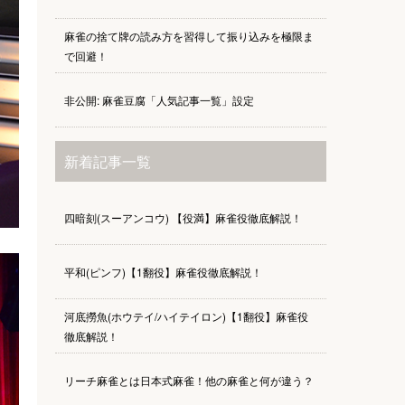
麻雀の捨て牌の読み方を習得して振り込みを極限ま
で回避！
非公開: 麻雀豆腐「人気記事一覧」設定
新着記事一覧
四暗刻(スーアンコウ) 【役満】麻雀役徹底解説！
平和(ピンフ)【1翻役】麻雀役徹底解説！
河底撈魚(ホウテイ/ハイテイロン)【1翻役】麻雀役
徹底解説！
リーチ麻雀とは日本式麻雀！他の麻雀と何が違う？