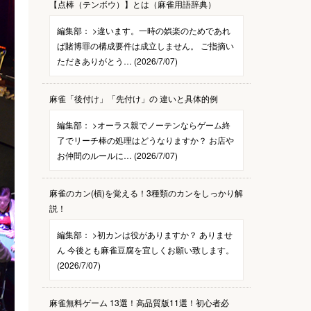
【点棒（テンボウ）】とは（麻雀用語辞典）
編集部：
>違います。一時の娯楽のためであれ
ば賭博罪の構成要件は成立しません。 ご指摘い
ただきありがとう… (2026/7/07)
麻雀「後付け」「先付け」の 違いと具体的例
編集部：
>オーラス親でノーテンならゲーム終
了でリーチ棒の処理はどうなりますか？ お店や
お仲間のルールに… (2026/7/07)
麻雀のカン(槓)を覚える！3種類のカンをしっかり解
説！
編集部：
>初カンは役がありますか？ ありませ
ん 今後とも麻雀豆腐を宜しくお願い致します。
(2026/7/07)
麻雀無料ゲーム 13選！高品質版11選！初心者必