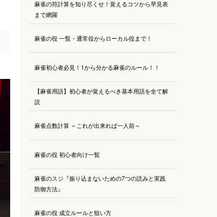
麻雀の符計算を知り尽くせ！覚えるコツから早見表
まで網羅
麻雀の役 一覧・通常役からローカル役まで！
麻雀初心者必見！1から分かる麻雀のルール！！
【麻雀用語】初心者が覚えるべき基本用語を全て解
説
麻雀点数計算 ～これが出来れば一人前～
麻雀の役 初心者向け一覧
麻雀のスジ『振り込まないための7つの読みと実践
防御方法』
麻雀の役 成立ルールと狙い方