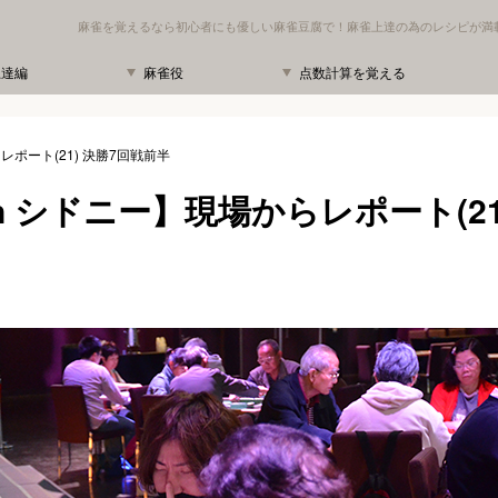
麻雀を覚えるなら初心者にも優しい麻雀豆腐で！麻雀上達の為のレシピが満
上達編
麻雀役
点数計算を覚える
レポート(21) 決勝7回戦前半
in シドニー】現場からレポート(21