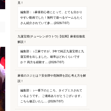
見！
編集部：
>麻雀初心者にとって、とても分かり
やすい動画でした！無料で遊べるゲームもたく
さん紹介されていて参… (2026/7/07)
九蓮宝燈(チューレンポウトウ)【役満】麻雀役徹底
解説！
編集部：
>三麻ですが、3年で純正九蓮宝燈と九
蓮宝燈を出しました。確率はどれくらいです
か？ 両方を経験す… (2026/7/07)
麻雀のスジとは？安全牌や危険牌を読む考え方を解
説！
編集部：
>一番下のところ、タイプミスされて
いるようです。 ご連絡ありがとうございます、
こちら修正いたし… (2026/7/07)