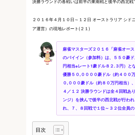
決勝ラウンドの各戦いは前半の東南戦と後半の西北戦
２０１６年４月１０日～１２日 オーストラリア シド
ア運営）の現地レポート(２１)
麻雀マスターズ２０１６「麻雀オーストラ
のバイイン（参加料）は、５５０豪ド
円相当※レート1豪ドル８２.３円）と
優勝５０,００００豪ドル（約４００
０,０００豪ドル（約８０万円相当）
４／１２ 決勝ラウンドは全４回戦あ
ンジ）を挟んで後半の西北戦が行われ
れ、７、８回戦で１位～３２位全員の
目次