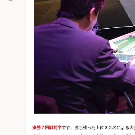
決勝７回戦前半
です。勝ち残った上位３２名による大