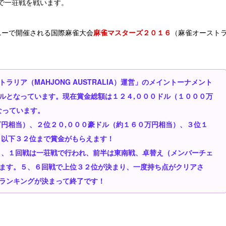
で一荘戦を戦います。
ニーで開催される国際麻雀大会
麻雀マスターズ２０１６
（麻雀オースト
リア（MAHJONG AUSTRALIA）運営」のメイントーナメント
ルとなっています。現在賞金総額は１２４,０００ドル（１０００万
なっています。
万円相当）、２位２０,０００豪ドル（約１６０万円相当）、３位１
、以下３２位まで賞金がもらえます！
り、１回戦は一荘戦で行われ、前半は東南戦、卓替え（メンバーチェ
ます。５、６回戦で上位３２位が決まり、一度持ち点がクリアさ
ランキングが決まって終了です！