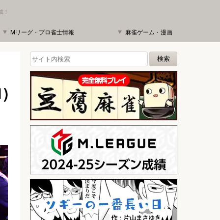
載！
Mリーグ・プロ雀士情報
麻雀ゲーム・漫画
)