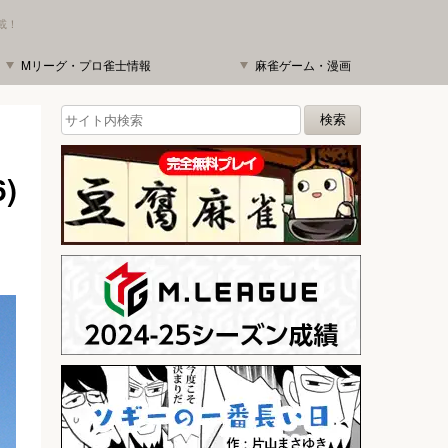
載！
Mリーグ・プロ雀士情報
麻雀ゲーム・漫画
)