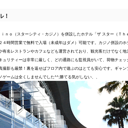
ル！
ｓｉｎｏ（スターシティ・カジノ）を併設したホテル「ザ スター（Ｔｈ
２４時間営業で無料で入場（未成年はダメ）可能です。カジノ併設のホ
や有名レストランやカフェなども運営されており、観光客だけでなく地
キュリティーは非常に厳しく、どの通路にも監視員がいて、荷物チェッ
真撮影も厳禁！裏を返せばフロア内で遊ぶのはとても安心です。ギャン
ノゲームは全くしませんでした^^;勝てる気がしない、、