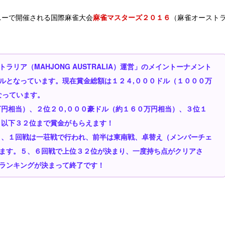
ニーで開催される国際麻雀大会
麻雀マスターズ２０１６
（麻雀オースト
リア（MAHJONG AUSTRALIA）運営」のメイントーナメント
ルとなっています。現在賞金総額は１２４,０００ドル（１０００万
なっています。
万円相当）、２位２０,０００豪ドル（約１６０万円相当）、３位１
、以下３２位まで賞金がもらえます！
り、１回戦は一荘戦で行われ、前半は東南戦、卓替え（メンバーチェ
ます。５、６回戦で上位３２位が決まり、一度持ち点がクリアさ
ランキングが決まって終了です！