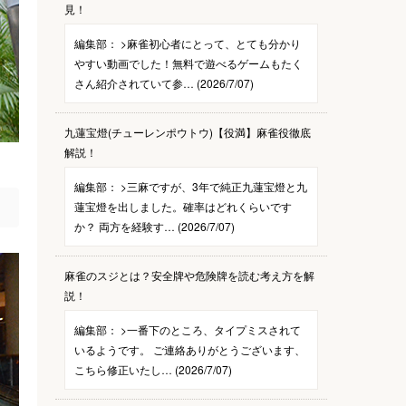
見！
編集部：
>麻雀初心者にとって、とても分かり
やすい動画でした！無料で遊べるゲームもたく
さん紹介されていて参… (2026/7/07)
九蓮宝燈(チューレンポウトウ)【役満】麻雀役徹底
解説！
編集部：
>三麻ですが、3年で純正九蓮宝燈と九
蓮宝燈を出しました。確率はどれくらいです
か？ 両方を経験す… (2026/7/07)
麻雀のスジとは？安全牌や危険牌を読む考え方を解
説！
編集部：
>一番下のところ、タイプミスされて
いるようです。 ご連絡ありがとうございます、
こちら修正いたし… (2026/7/07)