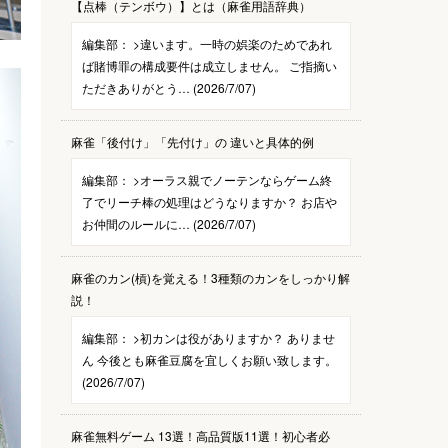
【点棒（テンボウ）】とは（麻雀用語辞典）
編集部：
>違います。一時の娯楽のためであれ
ば賭博罪の構成要件は成立しません。 ご指摘い
ただきありがとう… (2026/7/07)
麻雀「後付け」「先付け」の 違いと具体的例
編集部：
>オーラス親でノーテンならゲーム終
了でリーチ棒の処理はどうなりますか？ お店や
お仲間のルールに… (2026/7/07)
麻雀のカン(槓)を覚える！3種類のカンをしっかり解
説！
編集部：
>初カンは役がありますか？ ありませ
ん 今後とも麻雀豆腐を宜しくお願い致します。
(2026/7/07)
麻雀無料ゲーム 13選！高品質版11選！初心者必