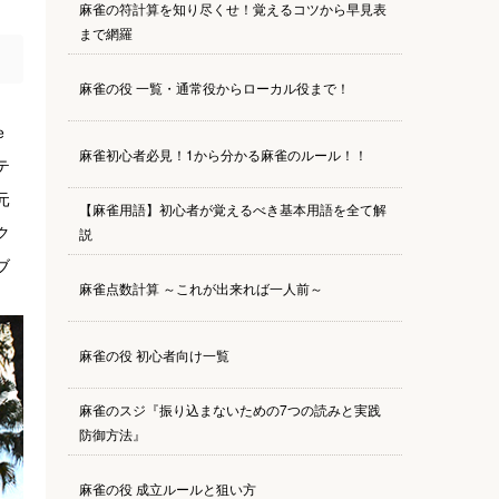
麻雀の符計算を知り尽くせ！覚えるコツから早見表
まで網羅
麻雀の役 一覧・通常役からローカル役まで！
ｅ
麻雀初心者必見！1から分かる麻雀のルール！！
テ
元
【麻雀用語】初心者が覚えるべき基本用語を全て解
ク
説
ブ
麻雀点数計算 ～これが出来れば一人前～
麻雀の役 初心者向け一覧
麻雀のスジ『振り込まないための7つの読みと実践
防御方法』
麻雀の役 成立ルールと狙い方