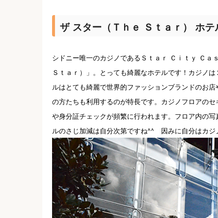
ザ スター（Ｔｈｅ Ｓｔａｒ） ホテ
シドニー唯一のカジノであるＳｔａｒ Ｃｉｔｙ Ｃａ
Ｓｔａｒ）」。とっても綺麗なホテルです！カジノは
ルはとても綺麗で世界的ファッションブランドのお店
の方たちも利用するのが特長です。カジノフロアのセ
や身分証チェックが頻繁に行われます。フロア内の写
ルのさじ加減は自分次第ですね^^ 因みに自分はカジ