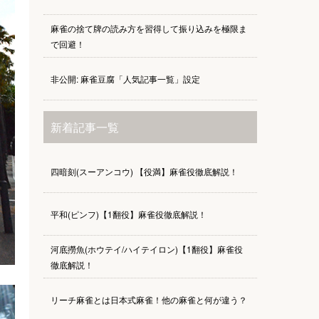
麻雀の捨て牌の読み方を習得して振り込みを極限ま
で回避！
非公開: 麻雀豆腐「人気記事一覧」設定
新着記事一覧
四暗刻(スーアンコウ) 【役満】麻雀役徹底解説！
平和(ピンフ)【1翻役】麻雀役徹底解説！
河底撈魚(ホウテイ/ハイテイロン)【1翻役】麻雀役
徹底解説！
リーチ麻雀とは日本式麻雀！他の麻雀と何が違う？