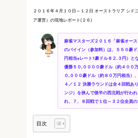
２０１６年４月１０日～１２日 オーストラリア シド
ア運営）の現地レポート(２６)
麻雀マスターズ２０１６「麻雀オーストラ
のバイイン（参加料）は、５５０豪ド
円相当※レート1豪ドル８２.３円）と
優勝５０,００００豪ドル（約４００
０,０００豪ドル（約８０万円相当）
４／１２ 決勝ラウンドは全４回戦あ
ンジ）を挟んで後半の西北戦が行われ
れ、７、８回戦で１位～３２位全員の
目次