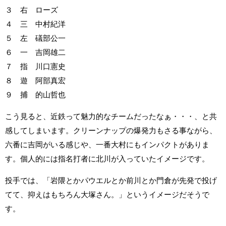
３ 右 ローズ
４ 三 中村紀洋
５ 左 礒部公一
６ 一 吉岡雄二
７ 指 川口憲史
８ 遊 阿部真宏
９ 捕 的山哲也
こう見ると、近鉄って魅力的なチームだったなぁ・・・、と共
感してしまいます。クリーンナップの爆発力もさる事ながら、
六番に吉岡がいる感じや、一番大村にもインパクトがありま
す。個人的には指名打者に北川が入っていたイメージです。
投手では、「岩隈とかパウエルとか前川とか門倉が先発で投げ
てて、抑えはもちろん大塚さん。」というイメージだそうで
す。