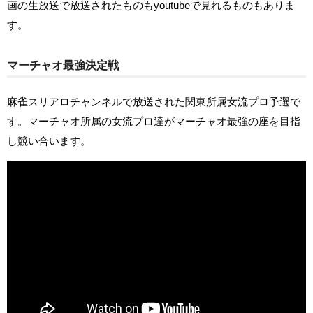
画の生放送で放送されたものもyoutubeで見れるものもありま
す。
マーチャオ最強決定戦
麻雀スリアロチャンネルで放送された関東所属女流プロ予選で
す。マーチャオ所属の女流プロ達がマーチャオ最強の座を目指
し競い合います。