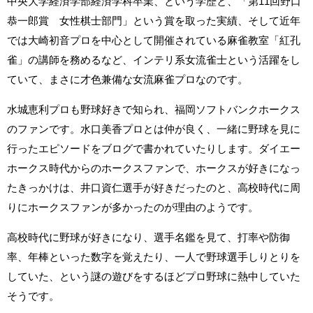
中央大学経済学部経済学科卒業、という学歴と、「第11回野口
恭一郎賞 女性棋士部門」という賞を取った実績、そして近年
では大崎初音プロを中心として開催されている麻雀教室「紅孔
雀」の講師を務めるなど、インテリ系女流雀士という活躍をし
ていて、まさに才色兼備な女流麻雀プロなのです。
水城恵利プロも野球好きで知られ、福岡ソフトバンクホークス
のファンです。水口美香プロとは仲が良く、一緒に野球を見に
行ったエピソードをブログで書かれていたりします。ダイエー
ホークス時代からのホークスファンで、ホークスが好きになっ
たきっかけは、井口資仁選手が好きだったのと、高校時代に周
りにホークスファンが多かったのが理由のようです。
高校時代に野球が好きになり、選手名鑑を見て、打率や防御
率、年棒といった数字を覚えたり、一人で野球選手しりとりを
していた、という謎の遊びをするほどプロ野球に熱中していた
そうです。