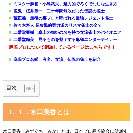
ミスター麻雀・小島武夫、魅力的でろくでなしな生き方
雀鬼・桜井章一 二十年間無敗だった伝説の雀士
荒正義 最後の裏プロと呼ばれる最強レジェント雀士
佐々木寿人 超攻撃的実力派カリスマ雀士の全て
二階堂亜樹 卓上の舞姫の名を持つ女流雀士のパイオニア
二階堂瑠美 見るものを魅了する麻雀エンターテイナー
麻雀プロについて網羅しているページはこちらです！
麻雀プロ名鑑 有名、女流、伝説の雀士を紹介
目次
１．水口美香とは
水口美香（みずぐち みか）とは、日本プロ麻雀協会に所属す