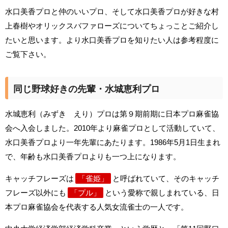
水口美香プロと仲のいいプロ、そして水口美香プロが好きな村
上春樹やオリックスバファローズについてちょっことご紹介し
たいと思います。より水口美香プロを知りたい人は参考程度に
ご覧下さい。
同じ野球好きの先輩・水城恵利プロ
水城恵利（みずき えり）プロは第９期前期に日本プロ麻雀協
会へ入会しました。2010年より麻雀プロとして活動していて、
水口美香プロより一年先輩にあたります。1986年5月1日生まれ
で、年齢も水口美香プロよりも一つ上になります。
キャッチフレーズは
「雀姫」
と呼ばれていて、そのキャッチ
フレーズ以外にも
「プル」
という愛称で親しまれている、日
本プロ麻雀協会を代表する人気女流雀士の一人です。