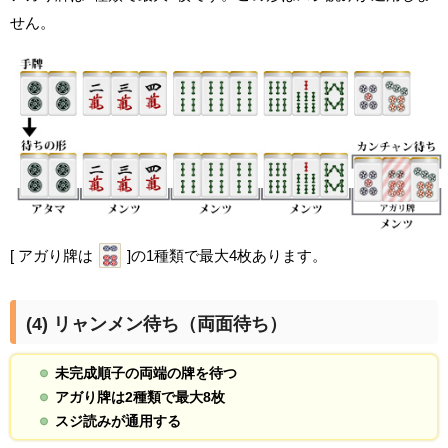
せん。
[ アガり牌は
]の1種類で最大4枚あります。
(4) リャンメン待ち（両面待ち）
未完成順子の両端の牌を待つ
アガり牌は2種類で最大8枚
スジ読みが通用する