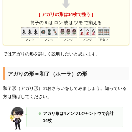
[ アガリの形は14枚で整う ]
筒子の 9 は ロン 或は ツモ で揃える
メンツ
メンツ
メンツ
メンツ
アタマ
ではアガりの形を詳しく説明したいと思います。
アガりの形＝和了（ホーラ）の形
和了形（アガり形）のおさらいをしてみましょう。知っている
方は飛ばしてください。
アガリ形は4メンツ1ジャントウで合計
14枚