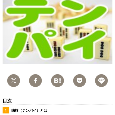
目次
聴牌（テンパイ）とは