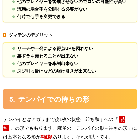
他のプレイヤーを警戒させないのでロンの可能性が高い
流局の場合手を公開する必要がない
何時でも手を変更できる
ダマテンのデメリット
リーチや一発による得点UPを図れない
裏ドラを乗せることが出来ない
他のプレイヤーを牽制出来ない
スジ引っ掛けなどの駆け引きが出来ない
テンパイでの待ちの形
テンパイとはアガりまで後1枚の状態、即ち和了への『
待
ち
』の形でもあります。麻雀の「テンパイの形＝待ちの形」に
は基本となる形が
6種類
あります。それが以下です。