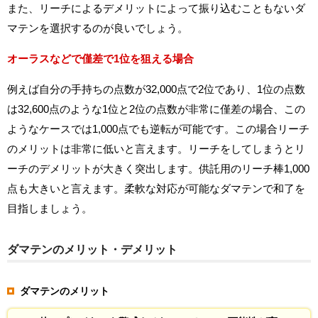
また、リーチによるデメリットによって振り込むこともないダ
マテンを選択するのが良いでしょう。
オーラスなどで僅差で1位を狙える場合
例えば自分の手持ちの点数が32,000点で2位であり、1位の点数
は32,600点のような1位と2位の点数が非常に僅差の場合、この
ようなケースでは1,000点でも逆転が可能です。この場合リーチ
のメリットは非常に低いと言えます。リーチをしてしまうとリ
ーチのデメリットが大きく突出します。供託用のリーチ棒1,000
点も大きいと言えます。柔軟な対応が可能なダマテンで和了を
目指しましょう。
ダマテンのメリット・デメリット
ダマテンのメリット