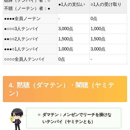
聴牌（テンパイ）者：○
●1人の支払い
○1人の受け取り
不聴（ノーテン）者：●
●●●●全員ノーテン
-
0点
●○○○3人テンパイ
3,000点
1,000点
●●○○2人テンパイ
1,500点
1,500点
●●●○1人テンパイ
1,000点
3,000点
○○○○全員人テンパイ
0点
-
黙聴（ダマテン）・闇聴（ヤミテ
ン）
ダマテン：メンゼンでリーチを掛けな
いテンパイ（ヤミテンとも）