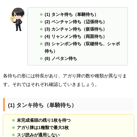
(1) タンキ待ち（単騎待ち）
(2) ペンチャン待ち（辺張待ち）
(3) カンチャン待ち（嵌張待ち）
(4) リャンメン待ち（両面待ち）
(5) シャンポン待ち（双碰待ち、シャボ
待ち）
(6) ノベタン待ち
各待ちの形には特長があり、アガり牌の数や種類が異なりま
す。それではそれぞれ確認していきましょう。
(1) タンキ待ち（単騎待ち）
未完成雀頭の残り1枚を待つ
アガり牌は1種類で最大3枚
スジ読みが通用しない