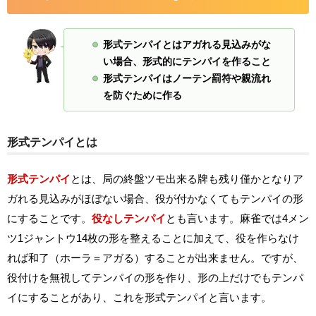
形式テンパイとはアガれる見込みがな
い場合、形式的にテンパイを作ること
形式テンパイはノーテン罰符や親流れ
を防ぐために作る
形式テンパイとは
形式テンパイ
とは、局の終盤ツモ出来る牌も残り僅かとなりア
ガれる見込みがほぼない場合、役が付かなくてもテンパイの形
にすることです。
役なしテンパイ
とも言います。麻雀では4メン
ツ1ジャントウ14枚の形を整えることに加えて、役を作らなけ
れば和了（ホーラ＝アガる）することが出来ません。ですが、
役付けを無視してテンパイの形を作り、形の上だけでもテンパ
イにすることがあり、これを形式テンパイと言います。