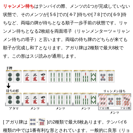
リャンメン待ち
はテンパイの際、メンツの1つが完成していない
状態で、そのメンツが[ 5 6 ]での[ 4-7 ]待ちや[ 7 8 ]での[ 6-9 ]待
ちなど、両端の牌が待ちとなる順子一歩手前の状態です。リャ
ンメン待ちとなる2枚組を両面塔子（リャンメンターツ＝リャン
メン待ちの塔子）と言います。両端の待ち牌のどちらが来ても
順子が完成し和了となります。アガり牌は2種類で最大8枚で
す。この形はスジ読みが通用します。
[ アガり牌は
-
]の2種類で最大8枚あります。テンパイ6
種類の中では1番有利な形とされています。一般的に良形（リョ