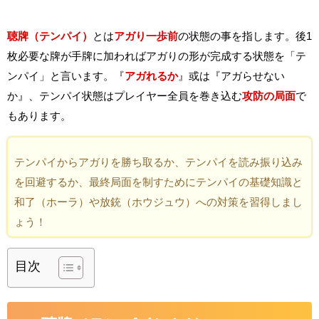
聴牌（テンパイ）
とは
アガり一歩前
の状態の事を指します。後1
枚必要な牌が手牌に加わればアガりの形が完成する状態を「テ
ンパイ」と言います。『
アガれるか
』或は『アガらせない
か』、テンパイ状態はプレイヤー全員を巻き込む
攻防の局面
で
もあります。
テンパイからアガりを勝ち取るか、テンパイを読み振り込み
を回避するか、最終局面を制すためにテンパイの基礎知識と
和了（ホーラ）や放銃（ホウジュウ）への対策を習得しまし
ょう！
目次