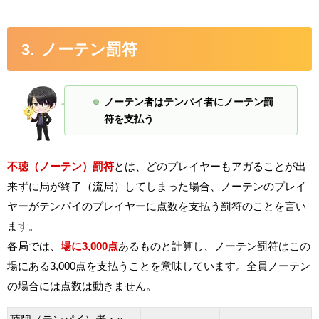
ノーテン罰符
ノーテン者はテンパイ者にノーテン罰
符を支払う
不聴（ノーテン）罰符
とは、どのプレイヤーもアガることが出
来ずに局が終了（流局）してしまった場合、ノーテンのプレイ
ヤーがテンパイのプレイヤーに点数を支払う罰符のことを言い
ます。
各局では、
場に3,000点
あるものと計算し、ノーテン罰符はこの
場にある3,000点を支払うことを意味しています。全員ノーテン
の場合には点数は動きません。