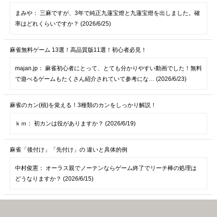
まみや：
三麻ですが、3年で純正九蓮宝燈と九蓮宝燈を出しました。確
率はどれくらいですか？ (2026/6/25)
麻雀無料ゲーム 13選！高品質版11選！初心者必見！
majan.jp：
麻雀初心者にとって、とても分かりやすい動画でした！無料
で遊べるゲームもたくさん紹介されていて参考にな… (2026/6/23)
麻雀のカン(槓)を覚える！3種類のカンをしっかり解説！
ｋｍ：
初カンは役がありますか？ (2026/6/19)
麻雀「後付け」「先付け」の 違いと具体的例
中村俊憲：
オーラス親でノーテンならゲーム終了でリーチ棒の処理は
どうなりますか？ (2026/6/15)