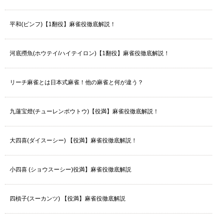
平和(ピンフ)【1翻役】麻雀役徹底解説！
河底撈魚(ホウテイ/ハイテイロン)【1翻役】麻雀役徹底解説！
リーチ麻雀とは日本式麻雀！他の麻雀と何が違う？
九蓮宝燈(チューレンポウトウ)【役満】麻雀役徹底解説！
大四喜(ダイスーシー) 【役満】麻雀役徹底解説！
小四喜 (ショウスーシー)役満】麻雀役徹底解説
四槓子(スーカンツ) 【役満】麻雀役徹底解説