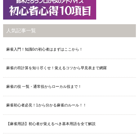
人気記事一覧
麻雀入門！知識0の初心者はまずはここから！
麻雀の符計算を知り尽くせ！覚えるコツから早見表まで網羅
麻雀の役 一覧・通常役からローカル役まで！
麻雀初心者必見！1から分かる麻雀のルール！！
【麻雀用語】初心者が覚えるべき基本用語を全て解説