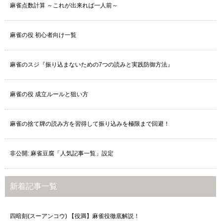
麻雀点数計算 ～これが出来れば一人前～
麻雀の役 初心者向け一覧
麻雀のスジ『振り込まないための7つの読みと実践防御方法』
麻雀の役 成立ルールと狙い方
麻雀の捨て牌の読み方を習得して振り込みを極限まで回避！
非公開: 麻雀豆腐「人気記事一覧」設定
新着記事一覧
四暗刻(スーアンコウ) 【役満】麻雀役徹底解説！