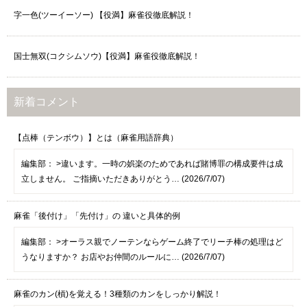
字一色(ツーイーソー) 【役満】麻雀役徹底解説！
国士無双(コクシムソウ)【役満】麻雀役徹底解説！
新着コメント
【点棒（テンボウ）】とは（麻雀用語辞典）
編集部：
>違います。一時の娯楽のためであれば賭博罪の構成要件は成
立しません。 ご指摘いただきありがとう… (2026/7/07)
麻雀「後付け」「先付け」の 違いと具体的例
編集部：
>オーラス親でノーテンならゲーム終了でリーチ棒の処理はど
うなりますか？ お店やお仲間のルールに… (2026/7/07)
麻雀のカン(槓)を覚える！3種類のカンをしっかり解説！