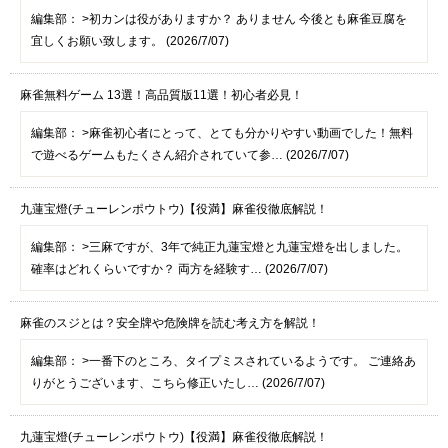
編集部：
>初カンは役がありますか？ ありません 今後とも麻雀豆腐を
宜しくお願い致します。 (2026/7/07)
麻雀無料ゲーム 13選！高品質版11選！初心者必見！
編集部：
>麻雀初心者にとって、とても分かりやすい動画でした！無料
で遊べるゲームもたくさん紹介されていて参… (2026/7/07)
九蓮宝燈(チューレンポウトウ)【役満】麻雀役徹底解説！
編集部：
>三麻ですが、3年で純正九蓮宝燈と九蓮宝燈を出しました。
確率はどれくらいですか？ 両方を経験す… (2026/7/07)
麻雀のスジとは？安全牌や危険牌を読む考え方を解説！
編集部：
>一番下のところ、タイプミスされているようです。 ご連絡あ
りがとうございます、こちら修正いたし… (2026/7/07)
九蓮宝燈(チューレンポウトウ)【役満】麻雀役徹底解説！