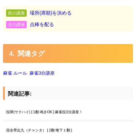
場所(席順)を決める
点棒を配る
関連タグ
麻雀 ルール
麻雀3分講座
関連記事:
役牌(ヤクハイ) [ 1翻 鳴きOK ] 麻雀役3分講座！
混全帯幺九（チャンタ） [ 2翻 喰下１翻 ]