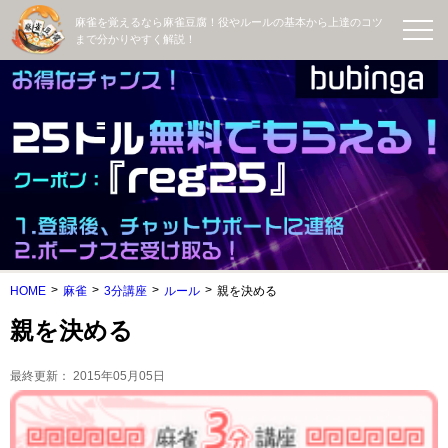
麻雀を覚えるなら麻雀豆腐！役やルールの基本から上達のコツ
まで分かりやすく解説！
HOME
麻雀
3分講座
ルール
親を決める
親を決める
最終更新：
2015年05月05日