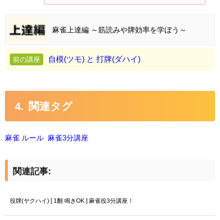
麻雀上達編 ～筋読みや牌効率を学ぼう～
自模(ツモ) と 打牌(ダハイ)
関連タグ
麻雀 ルール
麻雀3分講座
関連記事:
役牌(ヤクハイ) [ 1翻 鳴きOK ] 麻雀役3分講座！