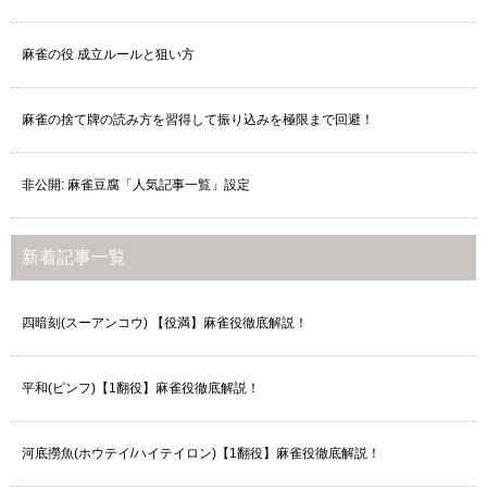
麻雀の役 成立ルールと狙い方
麻雀の捨て牌の読み方を習得して振り込みを極限まで回避！
非公開: 麻雀豆腐「人気記事一覧」設定
新着記事一覧
四暗刻(スーアンコウ) 【役満】麻雀役徹底解説！
平和(ピンフ)【1翻役】麻雀役徹底解説！
河底撈魚(ホウテイ/ハイテイロン)【1翻役】麻雀役徹底解説！