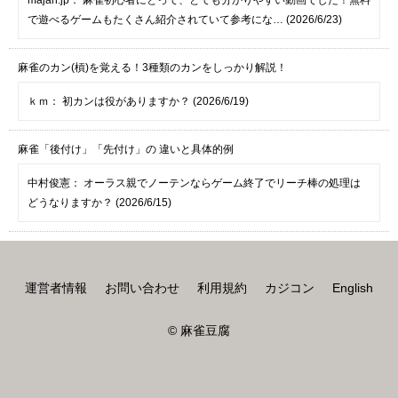
で遊べるゲームもたくさん紹介されていて参考にな… (2026/6/23)
麻雀のカン(槓)を覚える！3種類のカンをしっかり解説！
ｋｍ：
初カンは役がありますか？ (2026/6/19)
麻雀「後付け」「先付け」の 違いと具体的例
中村俊憲：
オーラス親でノーテンならゲーム終了でリーチ棒の処理は
どうなりますか？ (2026/6/15)
運営者情報
お問い合わせ
利用規約
カジコン
English
© 麻雀豆腐