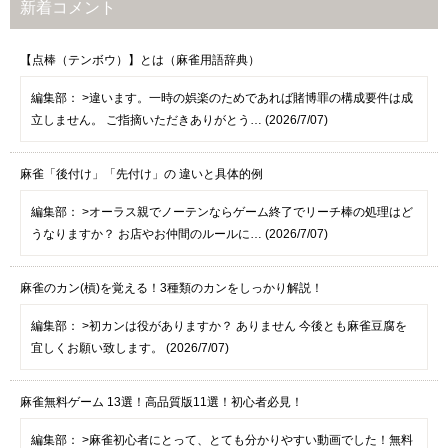
新着コメント
【点棒（テンボウ）】とは（麻雀用語辞典）
編集部：
>違います。一時の娯楽のためであれば賭博罪の構成要件は成
立しません。 ご指摘いただきありがとう… (2026/7/07)
麻雀「後付け」「先付け」の 違いと具体的例
編集部：
>オーラス親でノーテンならゲーム終了でリーチ棒の処理はど
うなりますか？ お店やお仲間のルールに… (2026/7/07)
麻雀のカン(槓)を覚える！3種類のカンをしっかり解説！
編集部：
>初カンは役がありますか？ ありません 今後とも麻雀豆腐を
宜しくお願い致します。 (2026/7/07)
麻雀無料ゲーム 13選！高品質版11選！初心者必見！
編集部：
>麻雀初心者にとって、とても分かりやすい動画でした！無料