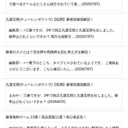
で遊べるゲームもたくさん紹介されていて参… (2026/7/07)
九蓮宝燈(チューレンポウトウ)【役満】麻雀役徹底解説！
編集部：
>三麻ですが、3年で純正九蓮宝燈と九蓮宝燈を出しました。
確率はどれくらいですか？ 両方を経験す… (2026/7/07)
麻雀のスジとは？安全牌や危険牌を読む考え方を解説！
編集部：
>一番下のところ、タイプミスされているようです。 ご連絡あ
りがとうございます、こちら修正いたし… (2026/7/07)
九蓮宝燈(チューレンポウトウ)【役満】麻雀役徹底解説！
まみや：
三麻ですが、3年で純正九蓮宝燈と九蓮宝燈を出しました。確
率はどれくらいですか？ (2026/6/25)
麻雀無料ゲーム 13選！高品質版11選！初心者必見！
majan.jp：
麻雀初心者にとって、とても分かりやすい動画でした！無料