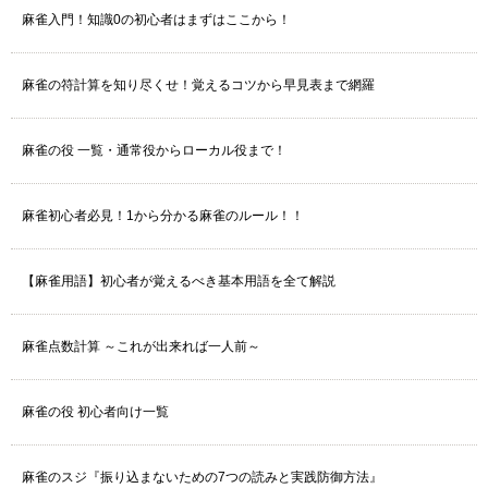
麻雀入門！知識0の初心者はまずはここから！
麻雀の符計算を知り尽くせ！覚えるコツから早見表まで網羅
麻雀の役 一覧・通常役からローカル役まで！
麻雀初心者必見！1から分かる麻雀のルール！！
【麻雀用語】初心者が覚えるべき基本用語を全て解説
麻雀点数計算 ～これが出来れば一人前～
麻雀の役 初心者向け一覧
麻雀のスジ『振り込まないための7つの読みと実践防御方法』