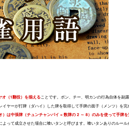
ヤオ（1翻役）を揃える
ことです。ポン、チー、明カンの行為自体を副
レイヤーが打牌（ダハイ）した牌を取得して手牌の面子（メンツ）を完
）は中張牌（チュンチャンパイ = 数牌の 2 ～ 8）のみを使って手牌を
によって成立させた場合に喰いタンと呼びます。喰いタンありのルール