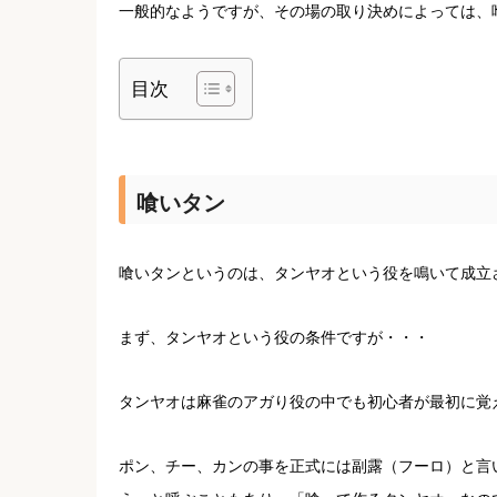
一般的なようですが、その場の取り決めによっては、
目次
喰いタン
喰いタンというのは、タンヤオという役を鳴いて成立
まず、タンヤオという役の条件ですが・・・
タンヤオは麻雀のアガり役の中でも初心者が最初に覚
ポン、チー、カンの事を正式には副露（フーロ）と言