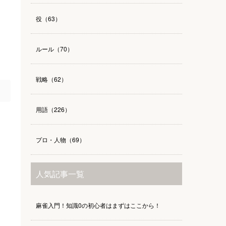
役（63）
ルール（70）
戦略（62）
用語（226）
プロ・人物（69）
人気記事一覧
麻雀入門！知識0の初心者はまずはここから！