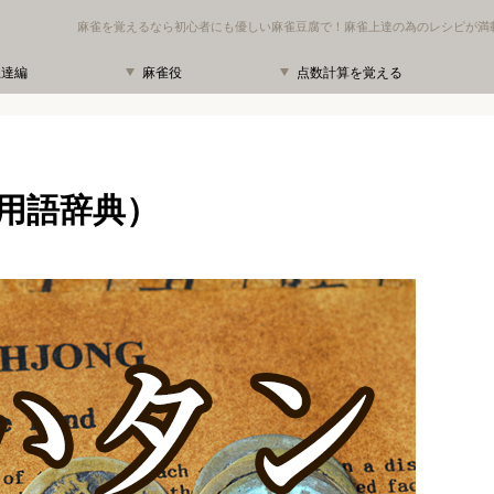
麻雀を覚えるなら初心者にも優しい麻雀豆腐で！麻雀上達の為のレシピが満
上達編
麻雀役
点数計算を覚える
用語辞典）