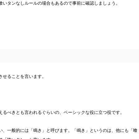
喰いタンなしルールの場合もあるので事前に確認しましょう。
させることを言います。
えるべきとも言われるぐらいの、ベーシックな役に立つ役です。
い、一般的には「鳴き」と呼びます。「鳴き」というのは、他にも「喰