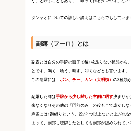
う」と呼ぶこともあり、「喰って作るタンヤオ」なの
タンヤオについての詳しい説明はこちらでもしていま
副露（フーロ）とは
副露とは自分の手牌の面子で後1枚足りない状態から
とです。
鳴く、喰う、晒す、叩く
などとも言います。
この副露には、
ポン、チー、カン（大明槓）
の3種類
副露した牌は
手牌から少し離した右側に晒す
決まりが
来なくなりその他の「門前のみ」の役も全て成立しな
麻雀には1翻縛りという、役が1つ以上ないと上がれ
よって、副露し聴牌したとしても副露が認められてい