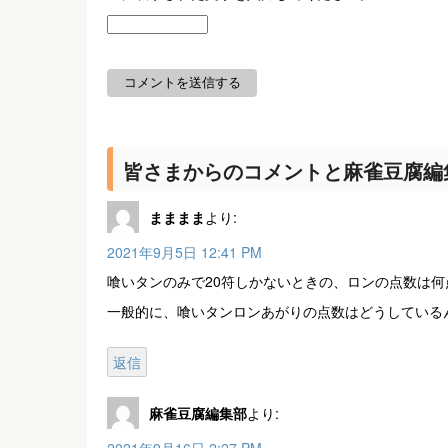
皆さまからのコメントと麻雀豆腐編
まままま
より:
2021年9月5日 12:41 PM
喰いタンのみで20符しかないときの、ロンの点数は
一般的に、喰いタンロンあがりの点数はどうしている
返信
麻雀豆腐編集部
より: