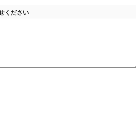
せください