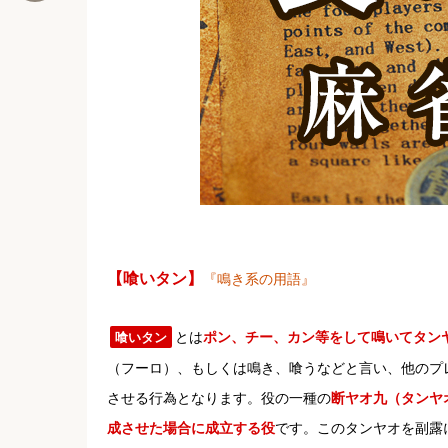
【喰いタン】
『鳴き系の用語』
とは
ポン、チー、カン等をして鳴いてタン
喰いタン
（フーロ）、もしくは鳴き、喰うなどと言い、他のプ
させる行為となります。役の一種の
断ヤオ九（タンヤオ
成させた場合に成立する役
です。このタンヤオを副露