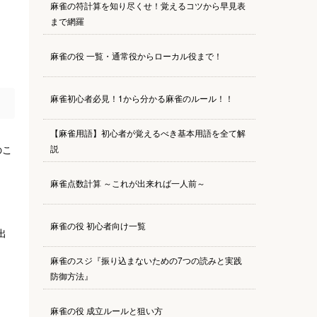
麻雀の符計算を知り尽くせ！覚えるコツから早見表
まで網羅
麻雀の役 一覧・通常役からローカル役まで！
麻雀初心者必見！1から分かる麻雀のルール！！
【麻雀用語】初心者が覚えるべき基本用語を全て解
説
のこ
麻雀点数計算 ～これが出来れば一人前～
麻雀の役 初心者向け一覧
出
麻雀のスジ『振り込まないための7つの読みと実践
防御方法』
麻雀の役 成立ルールと狙い方