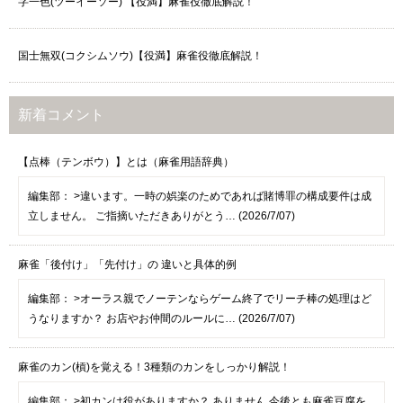
字一色(ツーイーソー) 【役満】麻雀役徹底解説！
国士無双(コクシムソウ)【役満】麻雀役徹底解説！
新着コメント
【点棒（テンボウ）】とは（麻雀用語辞典）
編集部：
>違います。一時の娯楽のためであれば賭博罪の構成要件は成
立しません。 ご指摘いただきありがとう… (2026/7/07)
麻雀「後付け」「先付け」の 違いと具体的例
編集部：
>オーラス親でノーテンならゲーム終了でリーチ棒の処理はど
うなりますか？ お店やお仲間のルールに… (2026/7/07)
麻雀のカン(槓)を覚える！3種類のカンをしっかり解説！
編集部：
>初カンは役がありますか？ ありません 今後とも麻雀豆腐を