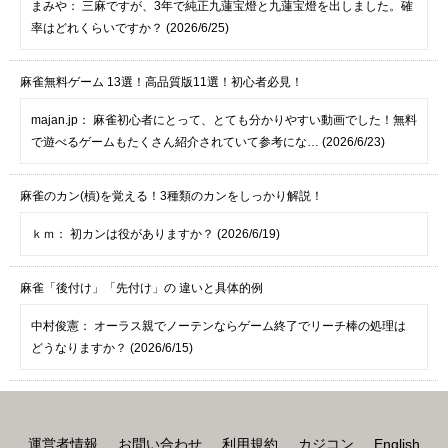
まみや：
三麻ですが、3年で純正九蓮宝燈と九蓮宝燈を出しました。確
率はどれくらいですか？ (2026/6/25)
麻雀無料ゲーム 13選！高品質版11選！初心者必見！
majan.jp：
麻雀初心者にとって、とても分かりやすい動画でした！無料
で遊べるゲームもたくさん紹介されていて参考にな… (2026/6/23)
麻雀のカン(槓)を覚える！3種類のカンをしっかり解説！
ｋｍ：
初カンは役がありますか？ (2026/6/19)
麻雀「後付け」「先付け」の 違いと具体的例
中村俊憲：
オーラス親でノーテンならゲーム終了でリーチ棒の処理は
どうなりますか？ (2026/6/15)
運営者情報
お問い合わせ
利用規約
カジコン
English