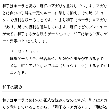
和了はホーラと読み、麻雀の
アガり
を意味しています。アガり
とは自分の手牌を一定のルールに準じて揃え、その局（キョ
ク）で勝利を収めることです。つまり和了（ホーラ）＝アガり
であり、
局
での
勝利
を意味しています。麻雀はどのプレイヤー
が最初に和了するかを競うゲームなので、和了は最も重要なゲ
ーム要素の1つとなります。
『 局（キョク） 』
麻雀ゲームの最小試合単位。配牌から誰かがアガるまで、
又は、誰もアガらないで流局（リュウキョク）するまでが1
局となる。
和了の読み
和了は
ホーラ
と読むのが正式な読み方なのですが、和了はアガ
りを意味していることから、「
和了る（アガる）
」、「
和がる