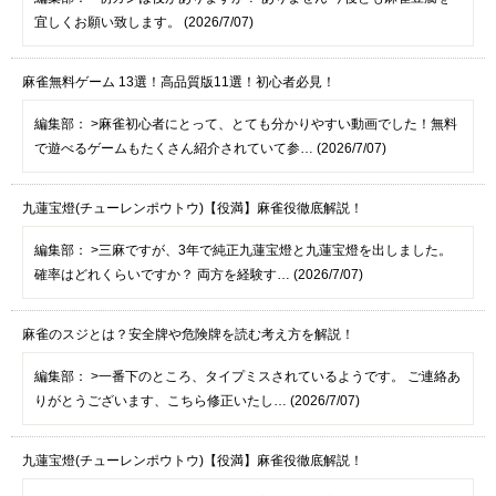
宜しくお願い致します。 (2026/7/07)
麻雀無料ゲーム 13選！高品質版11選！初心者必見！
編集部：
>麻雀初心者にとって、とても分かりやすい動画でした！無料
で遊べるゲームもたくさん紹介されていて参… (2026/7/07)
九蓮宝燈(チューレンポウトウ)【役満】麻雀役徹底解説！
編集部：
>三麻ですが、3年で純正九蓮宝燈と九蓮宝燈を出しました。
確率はどれくらいですか？ 両方を経験す… (2026/7/07)
麻雀のスジとは？安全牌や危険牌を読む考え方を解説！
編集部：
>一番下のところ、タイプミスされているようです。 ご連絡あ
りがとうございます、こちら修正いたし… (2026/7/07)
九蓮宝燈(チューレンポウトウ)【役満】麻雀役徹底解説！