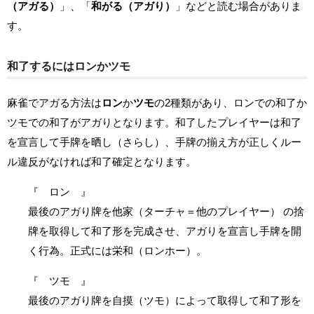
（アガる）
」、「
和がる（アガり）
」などと読む場合がありま
す。
和了するにはロンかツモ
麻雀でアガる方法は
ロン
か
ツモ
の2種類があり、ロンでの和了か
ツモでの和了がアガりとなります。和了したプレイヤーは和了
を宣言して手牌を晒し（さらし）、手牌の揃え方が正しくルー
ル違反がなければ和了確定となります。
『 ロン 』
最後のアガり牌を他家（ターチャ＝他のプレイヤー） の捨
牌を取得して和了形を完成させ、アガりを宣言し手牌を開
く行為。正式には栄和（ロンホー）。
『 ツモ 』
最後のアガり牌を自摸（ツモ）によって取得して和了形を