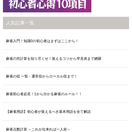
人気記事一覧
麻雀入門！知識0の初心者はまずはここから！
麻雀の符計算を知り尽くせ！覚えるコツから早見表まで網羅
麻雀の役 一覧・通常役からローカル役まで！
麻雀初心者必見！1から分かる麻雀のルール！！
【麻雀用語】初心者が覚えるべき基本用語を全て解説
麻雀点数計算 ～これが出来れば一人前～