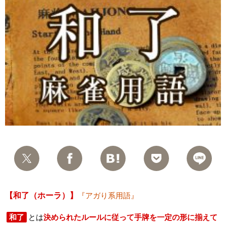
【和了（ホーラ）】
『アガり系用語』
和了
とは
決められたルールに従って手牌を一定の形に揃えて