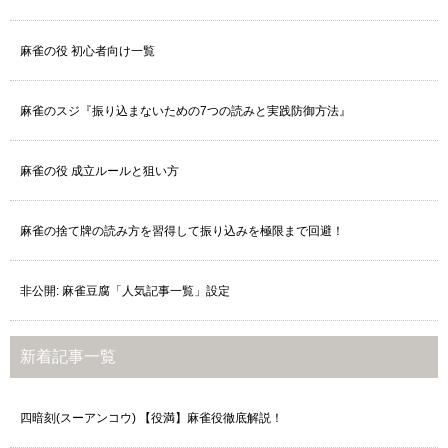
麻雀の役 初心者向け一覧
麻雀のスジ『振り込まないための7つの読みと実践防御方法』
麻雀の役 成立ルールと狙い方
麻雀の捨て牌の読み方を習得して振り込みを極限まで回避！
非公開: 麻雀豆腐「人気記事一覧」設定
新着記事一覧
四暗刻(スーアンコウ) 【役満】麻雀役徹底解説！