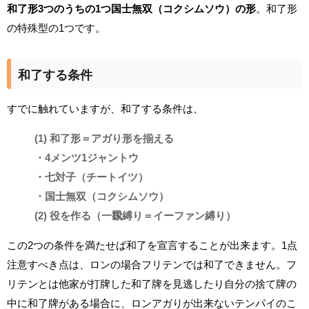
和了形3つのうちの1つ国士無双（コクシムソウ）の形
。和了形
の特殊型の1つです。
和了する条件
すでに触れていますが、和了する条件は、
(1) 和了形＝アガり形を揃える
・4メンツ1ジャントウ
・七対子（チートイツ）
・国士無双（コクシムソウ）
(2) 役を作る（一飜縛り＝イーファン縛り）
この2つの条件を満たせば和了を宣言することが出来ます。1点
注意すべき点は、ロンの場合フリテンでは和了できません。フ
リテンとは他家が打牌した和了牌を見逃したり自分の捨て牌の
中に和了牌がある場合に、ロンアガりが出来ないテンパイのこ