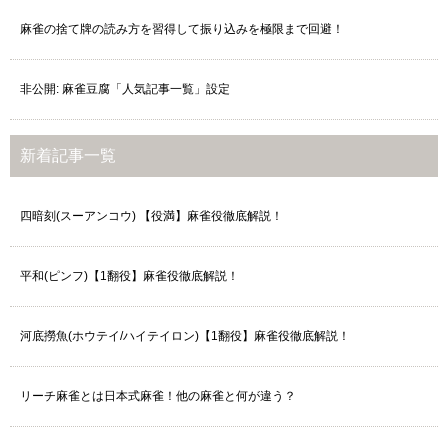
麻雀の捨て牌の読み方を習得して振り込みを極限まで回避！
非公開: 麻雀豆腐「人気記事一覧」設定
新着記事一覧
四暗刻(スーアンコウ) 【役満】麻雀役徹底解説！
平和(ピンフ)【1翻役】麻雀役徹底解説！
河底撈魚(ホウテイ/ハイテイロン)【1翻役】麻雀役徹底解説！
リーチ麻雀とは日本式麻雀！他の麻雀と何が違う？