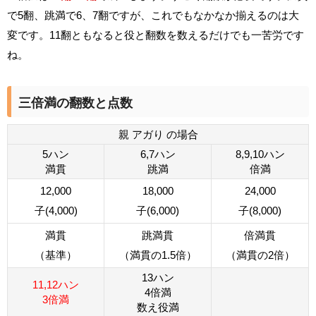
で5翻、跳満で6、7翻ですが、これでもなかなか揃えるのは大
変です。11翻ともなると役と翻数を数えるだけでも一苦労です
ね。
三倍満の翻数と点数
親 アガり の場合
5ハン
6,7ハン
8,9,10ハン
満貫
跳満
倍満
12,000
18,000
24,000
子(4,000)
子(6,000)
子(8,000)
満貫
跳満貫
倍満貫
（基準）
（満貫の1.5倍）
（満貫の2倍）
13ハン
11,12ハン
4倍満
3倍満
数え役満