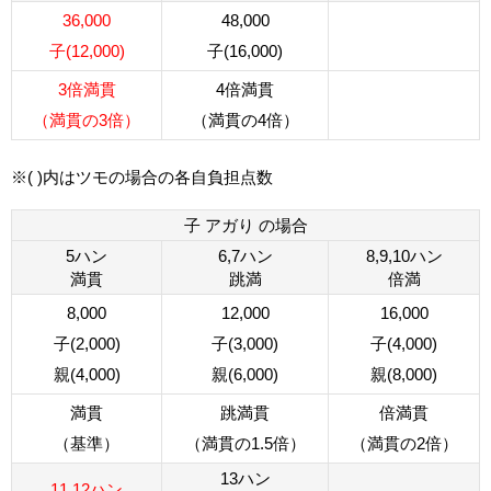
36,000
48,000
子(12,000)
子(16,000)
3倍満貫
4倍満貫
（満貫の3倍）
（満貫の4倍）
※( )内はツモの場合の各自負担点数
子 アガり の場合
5ハン
6,7ハン
8,9,10ハン
満貫
跳満
倍満
8,000
12,000
16,000
子(2,000)
子(3,000)
子(4,000)
親(4,000)
親(6,000)
親(8,000)
満貫
跳満貫
倍満貫
（基準）
（満貫の1.5倍）
（満貫の2倍）
13ハン
11,12ハン