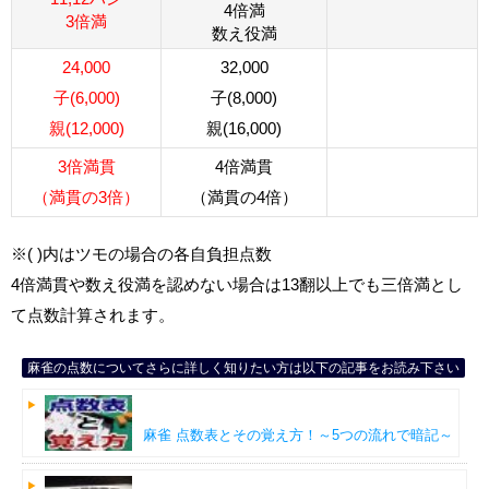
4倍満
3倍満
数え役満
24,000
32,000
子(6,000)
子(8,000)
親(12,000)
親(16,000)
3倍満貫
4倍満貫
（満貫の3倍）
（満貫の4倍）
※( )内はツモの場合の各自負担点数
4倍満貫や数え役満を認めない場合は13翻以上でも三倍満とし
て点数計算されます。
麻雀の点数についてさらに詳しく知りたい方は以下の記事をお読み下さい
麻雀 点数表とその覚え方！～5つの流れで暗記～