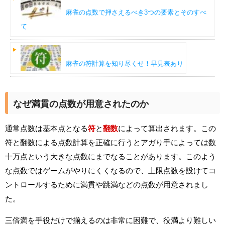
麻雀の点数で押さえるべき3つの要素とそのすべ
て
麻雀の符計算を知り尽くせ！早見表あり
なぜ満貫の点数が用意されたのか
通常点数は基本点となる
符
と
翻数
によって算出されます。この
符と翻数による点数計算を正確に行うとアガり手によっては数
十万点という大きな点数にまでなることがあります。このよう
な点数ではゲームがやりにくくなるので、上限点数を設けてコ
ントロールするために満貫や跳満などの点数が用意されまし
た。
三倍満を手役だけで揃えるのは非常に困難で、役満より難しい