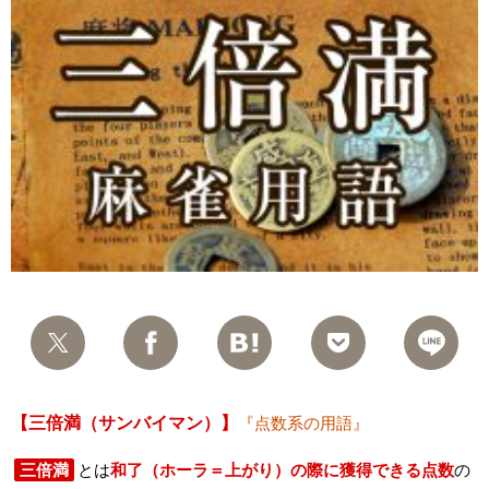
【三倍満（サンバイマン）】
『点数系の用語』
三倍満
とは
和了（ホーラ＝上がり）の際に獲得できる点数
の