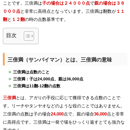
ことです。三倍満は
子の場合は２４０００点
で
親の場合は３６
０００点
と非常に高得点となっています。三倍満は翻数が
１１
翻
と
１２翻
の時の点数基準です。
目次
三倍満（サンバイマン）とは、三倍満の意味
三倍満は点数のこと
三倍満：子は24,000点、親は36,000点
三倍満は11翻-12翻の点数
三倍満
とは、アガりの手役に応じて獲得できる点数のことで
す。リーチやタンヤオなどのような役のことではありません。
三倍満の点数は子の場合
24,000
点で、親の場合
36,000
点と非常
に高得点です。三倍満は一発で場をひっくり返すとても強力な