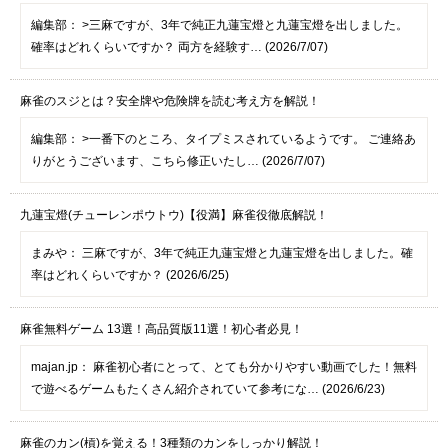
編集部：
>三麻ですが、3年で純正九蓮宝燈と九蓮宝燈を出しました。
確率はどれくらいですか？ 両方を経験す… (2026/7/07)
麻雀のスジとは？安全牌や危険牌を読む考え方を解説！
編集部：
>一番下のところ、タイプミスされているようです。 ご連絡あ
りがとうございます、こちら修正いたし… (2026/7/07)
九蓮宝燈(チューレンポウトウ)【役満】麻雀役徹底解説！
まみや：
三麻ですが、3年で純正九蓮宝燈と九蓮宝燈を出しました。確
率はどれくらいですか？ (2026/6/25)
麻雀無料ゲーム 13選！高品質版11選！初心者必見！
majan.jp：
麻雀初心者にとって、とても分かりやすい動画でした！無料
で遊べるゲームもたくさん紹介されていて参考にな… (2026/6/23)
麻雀のカン(槓)を覚える！3種類のカンをしっかり解説！