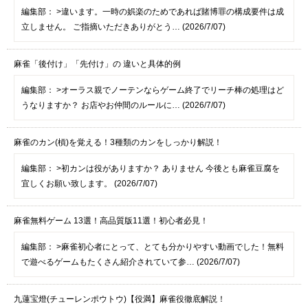
編集部：
>違います。一時の娯楽のためであれば賭博罪の構成要件は成
立しません。 ご指摘いただきありがとう… (2026/7/07)
麻雀「後付け」「先付け」の 違いと具体的例
編集部：
>オーラス親でノーテンならゲーム終了でリーチ棒の処理はど
うなりますか？ お店やお仲間のルールに… (2026/7/07)
麻雀のカン(槓)を覚える！3種類のカンをしっかり解説！
編集部：
>初カンは役がありますか？ ありません 今後とも麻雀豆腐を
宜しくお願い致します。 (2026/7/07)
麻雀無料ゲーム 13選！高品質版11選！初心者必見！
編集部：
>麻雀初心者にとって、とても分かりやすい動画でした！無料
で遊べるゲームもたくさん紹介されていて参… (2026/7/07)
九蓮宝燈(チューレンポウトウ)【役満】麻雀役徹底解説！