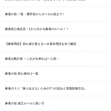
麻雀の役 一覧・通常役からローカル役まで！
麻雀初心者必見！1から分かる麻雀のルール！！
【麻雀用語】初心者が覚えるべき基本用語を全て解説
麻雀点数計算 ～これが出来れば一人前～
麻雀の役 初心者向け一覧
麻雀のスジ『振り込まないための7つの読みと実践防御方法』
麻雀の役 成立ルールと狙い方