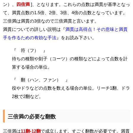
ン）、
四倍満
]、となります。これらの点数は満貫が基準となっ
て、満貫点数の1.5倍、2倍、3倍、4倍の点数となっています。
三倍満は満貫の3倍なので三倍満貫と言います。
満貫についての詳しい説明は『
満貫は高得点！その意味と満貫
手を作るための有効な手法
』をお読み下さい。
『 符（フ） 』
待ちの種類や刻子（コーツ）の種類などによって点数を計
算する場合の単位。
『 翻（ハン、ファン） 』
役やドラなどの点数を数える場合の単位。リーチ1翻、ドラ
2枚で2翻など。
三倍満の必要な翻数
三倍満は
11翻-12翻
で成立します。すごく翻数が必要です。満貫