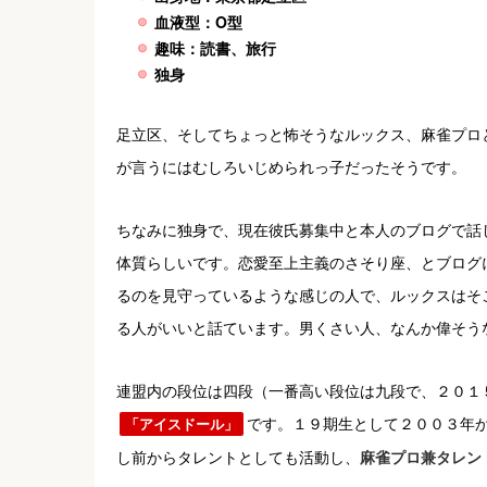
血液型：O型
趣味：読書、旅行
独身
足立区、そしてちょっと怖そうなルックス、麻雀プロ
が言うにはむしろいじめられっ子だったそうです。
ちなみに独身で、現在彼氏募集中と本人のブログで話
体質らしいです。恋愛至上主義のさそり座、とブログ
るのを見守っているような感じの人で、ルックスはそ
る人がいいと話ています。男くさい人、なんか偉そう
連盟内の段位は四段（一番高い段位は九段で、２０１
です。１９期生として２００３年
「アイスドール」
し前からタレントとしても活動し、
麻雀プロ兼タレン