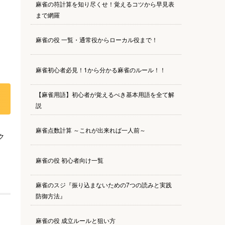
麻雀の符計算を知り尽くせ！覚えるコツから早見表
まで網羅
麻雀の役 一覧・通常役からローカル役まで！
麻雀初心者必見！1から分かる麻雀のルール！！
【麻雀用語】初心者が覚えるべき基本用語を全て解
説
麻雀点数計算 ～これが出来れば一人前～
ク
麻雀の役 初心者向け一覧
麻雀のスジ『振り込まないための7つの読みと実践
防御方法』
麻雀の役 成立ルールと狙い方