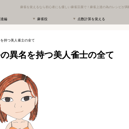
麻雀を覚えるなら初心者にも優しい麻雀豆腐で！麻雀上達の為のレシピが満
上達編
麻雀役
点数計算を覚える
名を持つ美人雀士の全て
ルの異名を持つ美人雀士の全て