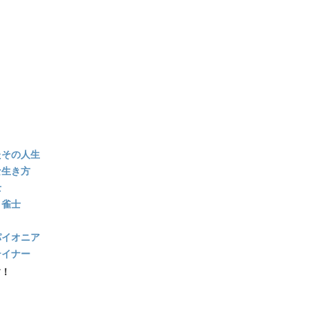
たその人生
な生き方
士
ト雀士
パイオニア
テイナー
す！