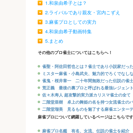
1.和泉由希子とは？
2.ライバルであり親友・宮内こずえ
3.麻雀プロとしての実力
4.和泉由希子動画特集
5.まとめ
その他のプロ雀士についてはこちらへ！
雀聖・阿佐田哲也とは？雀士であり小説家だっ
ミスター麻雀・小島武夫、魅力的でろくでなし
雀鬼・桜井章一 二十年間無敗だった伝説の雀
荒正義 最後の裏プロと呼ばれる最強レジェン
佐々木寿人 超攻撃的実力派カリスマ雀士の全て
二階堂亜樹 卓上の舞姫の名を持つ女流雀士の
二階堂瑠美 見るものを魅了する麻雀エンター
麻雀プロについて網羅しているページはこちらで
麻雀プロ名鑑 有名、女流、伝説の雀士を紹介