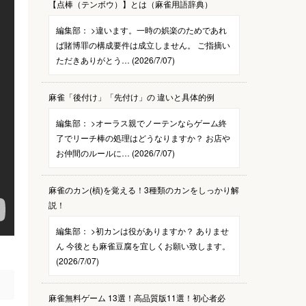
【点棒（テンボウ）】とは（麻雀用語辞典）
編集部：
>違います。一時の娯楽のためであれ
ば賭博罪の構成要件は成立しません。 ご指摘い
ただきありがとう… (2026/7/07)
麻雀「後付け」「先付け」の 違いと具体的例
編集部：
>オーラス親でノーテンならゲーム終
了でリーチ棒の処理はどうなりますか？ お店や
お仲間のルールに… (2026/7/07)
麻雀のカン(槓)を覚える！3種類のカンをしっかり解
説！
編集部：
>初カンは役がありますか？ ありませ
ん 今後とも麻雀豆腐を宜しくお願い致します。
(2026/7/07)
麻雀無料ゲーム 13選！高品質版11選！初心者必