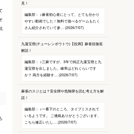
見！
て
編集部：
>麻雀初心者にとって、とても分かり
そ
やすい動画でした！無料で遊べるゲームもたく
さん紹介されていて参… (2026/7/07)
抗
九蓮宝燈(チューレンポウトウ)【役満】麻雀役徹底
解説！
ま
編集部：
>三麻ですが、3年で純正九蓮宝燈と九
蓮宝燈を出しました。確率はどれくらいです
か？ 両方を経験す… (2026/7/07)
麻雀のスジとは？安全牌や危険牌を読む考え方を解
説！
編集部：
>一番下のところ、タイプミスされて
いるようです。 ご連絡ありがとうございます、
も
こちら修正いたし… (2026/7/07)