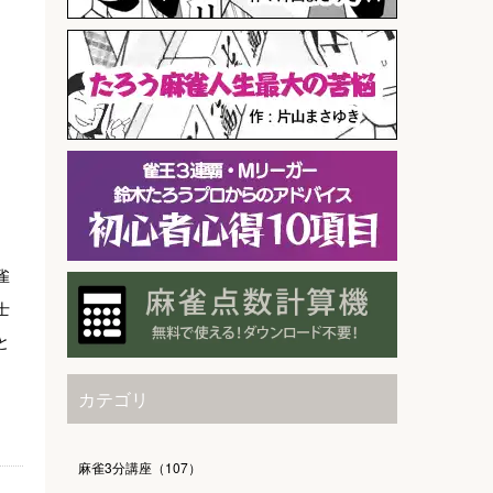
雀
士
と
カテゴリ
麻雀3分講座（107）