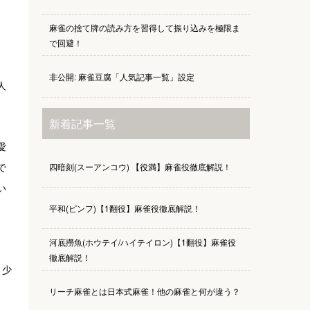
麻雀の捨て牌の読み方を習得して振り込みを極限ま
で回避！
非公開: 麻雀豆腐「人気記事一覧」設定
人
新着記事一覧
愛
で
四暗刻(スーアンコウ) 【役満】麻雀役徹底解説！
い
平和(ピンフ)【1翻役】麻雀役徹底解説！
河底撈魚(ホウテイ/ハイテイロン)【1翻役】麻雀役
徹底解説！
り少
リーチ麻雀とは日本式麻雀！他の麻雀と何が違う？