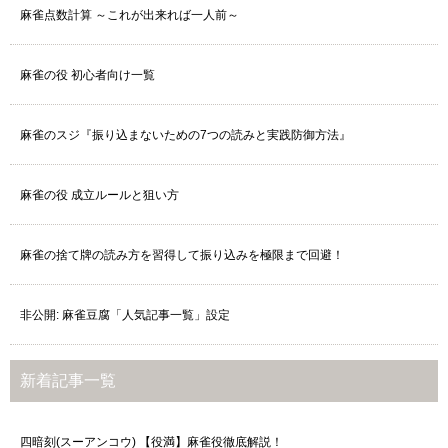
麻雀点数計算 ～これが出来れば一人前～
麻雀の役 初心者向け一覧
麻雀のスジ『振り込まないための7つの読みと実践防御方法』
麻雀の役 成立ルールと狙い方
麻雀の捨て牌の読み方を習得して振り込みを極限まで回避！
非公開: 麻雀豆腐「人気記事一覧」設定
新着記事一覧
四暗刻(スーアンコウ) 【役満】麻雀役徹底解説！