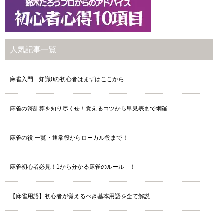
人気記事一覧
麻雀入門！知識0の初心者はまずはここから！
麻雀の符計算を知り尽くせ！覚えるコツから早見表まで網羅
麻雀の役 一覧・通常役からローカル役まで！
麻雀初心者必見！1から分かる麻雀のルール！！
【麻雀用語】初心者が覚えるべき基本用語を全て解説