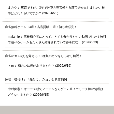
まみや：
三麻ですが、3年で純正九蓮宝燈と九蓮宝燈を出しました。確
率はどれくらいですか？ (2026/6/25)
麻雀無料ゲーム 13選！高品質版11選！初心者必見！
majan.jp：
麻雀初心者にとって、とても分かりやすい動画でした！無料
で遊べるゲームもたくさん紹介されていて参考にな… (2026/6/23)
麻雀のカン(槓)を覚える！3種類のカンをしっかり解説！
ｋｍ：
初カンは役がありますか？ (2026/6/19)
麻雀「後付け」「先付け」の 違いと具体的例
中村俊憲：
オーラス親でノーテンならゲーム終了でリーチ棒の処理は
どうなりますか？ (2026/6/15)