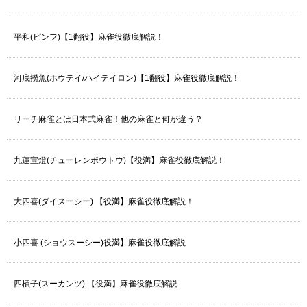
平和(ピンフ)【1翻役】麻雀役徹底解説！
河底撈魚(ホウテイ/ハイテイロン)【1翻役】麻雀役徹底解説！
リーチ麻雀とは日本式麻雀！他の麻雀と何が違う？
九蓮宝燈(チューレンポウトウ)【役満】麻雀役徹底解説！
大四喜(ダイスーシー) 【役満】麻雀役徹底解説！
小四喜 (ショウスーシー)役満】麻雀役徹底解説
四槓子(スーカンツ) 【役満】麻雀役徹底解説