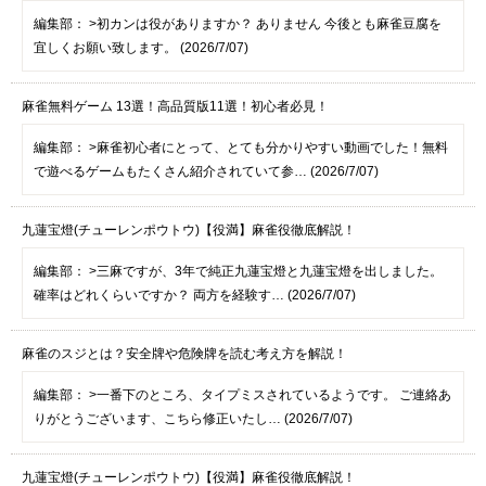
編集部：
>初カンは役がありますか？ ありません 今後とも麻雀豆腐を
宜しくお願い致します。 (2026/7/07)
麻雀無料ゲーム 13選！高品質版11選！初心者必見！
編集部：
>麻雀初心者にとって、とても分かりやすい動画でした！無料
で遊べるゲームもたくさん紹介されていて参… (2026/7/07)
九蓮宝燈(チューレンポウトウ)【役満】麻雀役徹底解説！
編集部：
>三麻ですが、3年で純正九蓮宝燈と九蓮宝燈を出しました。
確率はどれくらいですか？ 両方を経験す… (2026/7/07)
麻雀のスジとは？安全牌や危険牌を読む考え方を解説！
編集部：
>一番下のところ、タイプミスされているようです。 ご連絡あ
りがとうございます、こちら修正いたし… (2026/7/07)
九蓮宝燈(チューレンポウトウ)【役満】麻雀役徹底解説！