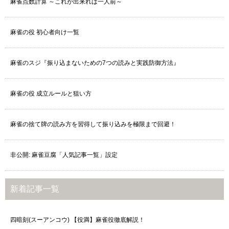
麻雀点数計算 ～これが出来れば一人前～
麻雀の役 初心者向け一覧
麻雀のスジ『振り込まないための7つの読みと実践防御方法』
麻雀の役 成立ルールと狙い方
麻雀の捨て牌の読み方を習得して振り込みを極限まで回避！
非公開: 麻雀豆腐「人気記事一覧」設定
新着記事一覧
四暗刻(スーアンコウ) 【役満】麻雀役徹底解説！