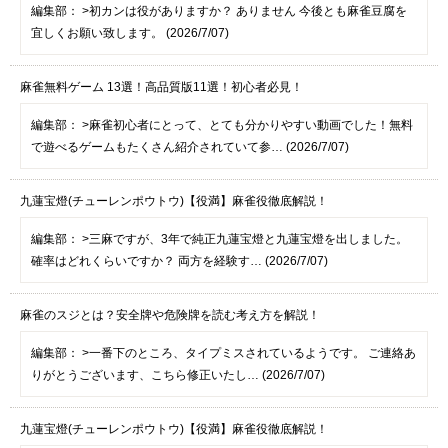
編集部：
>初カンは役がありますか？ ありません 今後とも麻雀豆腐を
宜しくお願い致します。 (2026/7/07)
麻雀無料ゲーム 13選！高品質版11選！初心者必見！
編集部：
>麻雀初心者にとって、とても分かりやすい動画でした！無料
で遊べるゲームもたくさん紹介されていて参… (2026/7/07)
九蓮宝燈(チューレンポウトウ)【役満】麻雀役徹底解説！
編集部：
>三麻ですが、3年で純正九蓮宝燈と九蓮宝燈を出しました。
確率はどれくらいですか？ 両方を経験す… (2026/7/07)
麻雀のスジとは？安全牌や危険牌を読む考え方を解説！
編集部：
>一番下のところ、タイプミスされているようです。 ご連絡あ
りがとうございます、こちら修正いたし… (2026/7/07)
九蓮宝燈(チューレンポウトウ)【役満】麻雀役徹底解説！