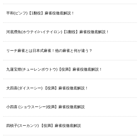
平和(ピンフ)【1翻役】麻雀役徹底解説！
河底撈魚(ホウテイ/ハイテイロン)【1翻役】麻雀役徹底解説！
リーチ麻雀とは日本式麻雀！他の麻雀と何が違う？
九蓮宝燈(チューレンポウトウ)【役満】麻雀役徹底解説！
大四喜(ダイスーシー) 【役満】麻雀役徹底解説！
小四喜 (ショウスーシー)役満】麻雀役徹底解説
四槓子(スーカンツ) 【役満】麻雀役徹底解説