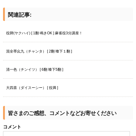
関連記事:
役牌(ヤクハイ) [ 1翻 鳴きOK ] 麻雀役3分講座！
混全帯幺九（チャンタ） [ 2翻 喰下１翻 ]
清一色（チンイツ） [ 6翻 喰下5翻 ]
大四喜（ダイスーシー） [ 役満 ]
皆さまのご感想、コメントなどお寄せください
コメント