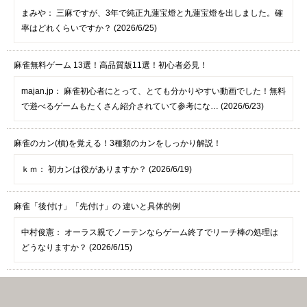
まみや：
三麻ですが、3年で純正九蓮宝燈と九蓮宝燈を出しました。確
率はどれくらいですか？ (2026/6/25)
麻雀無料ゲーム 13選！高品質版11選！初心者必見！
majan.jp：
麻雀初心者にとって、とても分かりやすい動画でした！無料
で遊べるゲームもたくさん紹介されていて参考にな… (2026/6/23)
麻雀のカン(槓)を覚える！3種類のカンをしっかり解説！
ｋｍ：
初カンは役がありますか？ (2026/6/19)
麻雀「後付け」「先付け」の 違いと具体的例
中村俊憲：
オーラス親でノーテンならゲーム終了でリーチ棒の処理は
どうなりますか？ (2026/6/15)