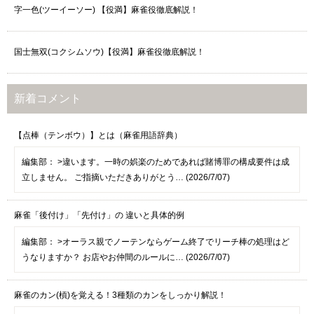
字一色(ツーイーソー) 【役満】麻雀役徹底解説！
国士無双(コクシムソウ)【役満】麻雀役徹底解説！
新着コメント
【点棒（テンボウ）】とは（麻雀用語辞典）
編集部：
>違います。一時の娯楽のためであれば賭博罪の構成要件は成
立しません。 ご指摘いただきありがとう… (2026/7/07)
麻雀「後付け」「先付け」の 違いと具体的例
編集部：
>オーラス親でノーテンならゲーム終了でリーチ棒の処理はど
うなりますか？ お店やお仲間のルールに… (2026/7/07)
麻雀のカン(槓)を覚える！3種類のカンをしっかり解説！