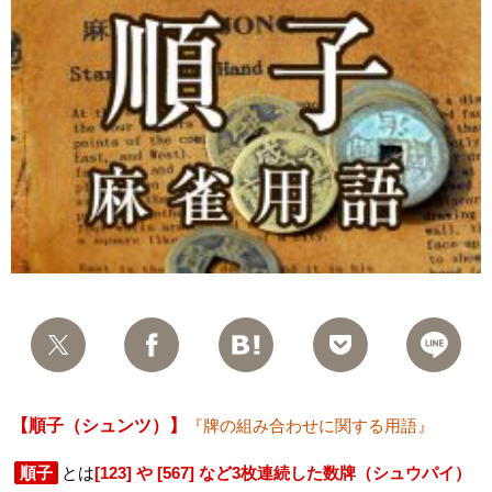
【順子（シュンツ）】
『牌の組み合わせに関する用語』
順子
とは
[123] や [567] など3枚連続した数牌（シュウパイ）