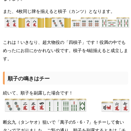
また、4枚同じ牌を揃えると槓子（カンツ）となります。
これは！いきなり、超大物役の「四槓子」です！役満の中でも
めったにお目にかかれない役です。槓子を4組揃えると成立しま
す。
順子の鳴きはチー
続いて、順子を副露した場合です！
断幺九（タンヤオ）狙いで「萬子の5・6・7」をチーして食い
タンでアガりました。ご覧の通り、順子を副露するときは「チ