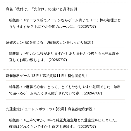
麻雀「後付け」「先付け」の 違いと具体的例
編集部：
>オーラス親でノーテンならゲーム終了でリーチ棒の処理はど
うなりますか？ お店やお仲間のルールに… (2026/7/07)
麻雀のカン(槓)を覚える！3種類のカンをしっかり解説！
編集部：
>初カンは役がありますか？ ありません 今後とも麻雀豆腐を
宜しくお願い致します。 (2026/7/07)
麻雀無料ゲーム 13選！高品質版11選！初心者必見！
編集部：
>麻雀初心者にとって、とても分かりやすい動画でした！無料
で遊べるゲームもたくさん紹介されていて参… (2026/7/07)
九蓮宝燈(チューレンポウトウ)【役満】麻雀役徹底解説！
編集部：
>三麻ですが、3年で純正九蓮宝燈と九蓮宝燈を出しました。
確率はどれくらいですか？ 両方を経験す… (2026/7/07)