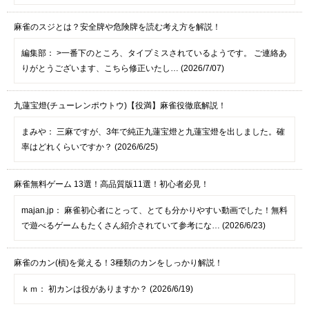
麻雀のスジとは？安全牌や危険牌を読む考え方を解説！
編集部：
>一番下のところ、タイプミスされているようです。 ご連絡あ
りがとうございます、こちら修正いたし… (2026/7/07)
九蓮宝燈(チューレンポウトウ)【役満】麻雀役徹底解説！
まみや：
三麻ですが、3年で純正九蓮宝燈と九蓮宝燈を出しました。確
率はどれくらいですか？ (2026/6/25)
麻雀無料ゲーム 13選！高品質版11選！初心者必見！
majan.jp：
麻雀初心者にとって、とても分かりやすい動画でした！無料
で遊べるゲームもたくさん紹介されていて参考にな… (2026/6/23)
麻雀のカン(槓)を覚える！3種類のカンをしっかり解説！
ｋｍ：
初カンは役がありますか？ (2026/6/19)