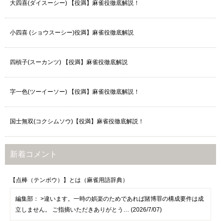
大四喜(ダイスーシー) 【役満】麻雀役徹底解説！
小四喜 (ショウスーシー)役満】麻雀役徹底解説
四槓子(スーカンツ) 【役満】麻雀役徹底解説
字一色(ツーイーソー) 【役満】麻雀役徹底解説！
国士無双(コクシムソウ)【役満】麻雀役徹底解説！
新着コメント
【点棒（テンボウ）】とは（麻雀用語辞典）
編集部：
>違います。一時の娯楽のためであれば賭博罪の構成要件は成
立しません。 ご指摘いただきありがとう… (2026/7/07)