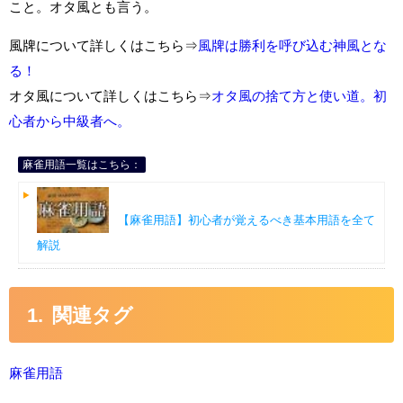
こと。オタ風とも言う。
風牌について詳しくはこちら⇒
風牌は勝利を呼び込む神風とな
る！
オタ風について詳しくはこちら⇒
オタ風の捨て方と使い道。初
心者から中級者へ。
麻雀用語一覧はこちら：
【麻雀用語】初心者が覚えるべき基本用語を全て
解説
関連タグ
麻雀用語