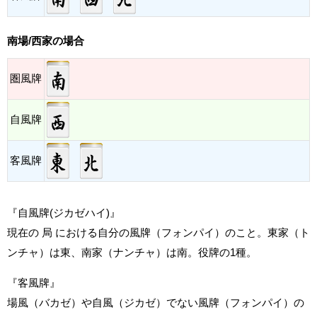
南場/西家の場合
圏風牌
自風牌
客風牌
『自風牌(ジカゼハイ)』
現在の 局 における自分の風牌（フォンパイ）のこと。東家（ト
ンチャ）は東、南家（ナンチャ）は南。役牌の1種。
『客風牌』
場風（バカゼ）や自風（ジカゼ）でない風牌（フォンパイ）の