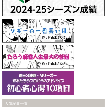
人気記事一覧