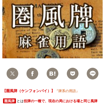
【圏風牌（ケンフォンパイ）】
『牌系の用語』
圏風牌
とは
役牌の一種で、現在の局における場と同じ風牌