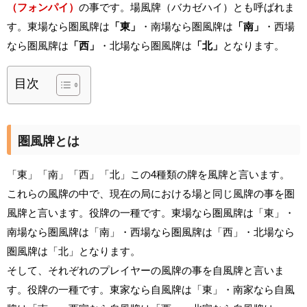
（フォンパイ）
の事です。場風牌（バカゼハイ）とも呼ばれま
す。東場なら圏風牌は
「東」
・南場なら圏風牌は
「南」
・西場
なら圏風牌は
「西」
・北場なら圏風牌は
「北」
となります。
目次
圏風牌とは
「東」「南」「西」「北」この4種類の牌を風牌と言います。
これらの風牌の中で、現在の局における場と同じ風牌の事を圏
風牌と言います。役牌の一種です。東場なら圏風牌は「東」・
南場なら圏風牌は「南」・西場なら圏風牌は「西」・北場なら
圏風牌は「北」となります。
そして、それぞれのプレイヤーの風牌の事を自風牌と言いま
す。役牌の一種です。東家なら自風牌は「東」・南家なら自風