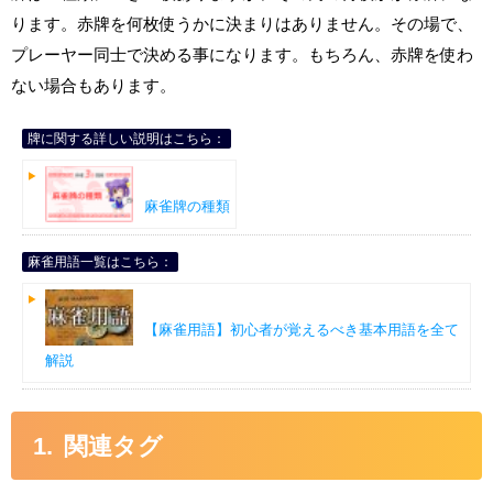
ります。赤牌を何枚使うかに決まりはありません。その場で、
プレーヤー同士で決める事になります。もちろん、赤牌を使わ
ない場合もあります。
牌に関する詳しい説明はこちら：
麻雀牌の種類
麻雀用語一覧はこちら：
【麻雀用語】初心者が覚えるべき基本用語を全て
解説
関連タグ