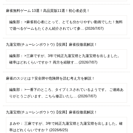
麻雀無料ゲーム 13選！高品質版11選！初心者必見！
編集部：
>麻雀初心者にとって、とても分かりやすい動画でした！無料
で遊べるゲームもたくさん紹介されていて参… (2026/7/07)
九蓮宝燈(チューレンポウトウ)【役満】麻雀役徹底解説！
編集部：
>三麻ですが、3年で純正九蓮宝燈と九蓮宝燈を出しました。
確率はどれくらいですか？ 両方を経験す… (2026/7/07)
麻雀のスジとは？安全牌や危険牌を読む考え方を解説！
編集部：
>一番下のところ、タイプミスされているようです。 ご連絡あ
りがとうございます、こちら修正いたし… (2026/7/07)
九蓮宝燈(チューレンポウトウ)【役満】麻雀役徹底解説！
まみや：
三麻ですが、3年で純正九蓮宝燈と九蓮宝燈を出しました。確
率はどれくらいですか？ (2026/6/25)