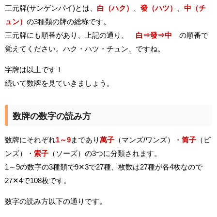
三元牌(サンゲンパイ)とは、
白（ハク）
、
發（ハツ）
、
中（チ
ュン）
の3種類の牌の総称です。
三元牌にも順番があり、上記の通り、
白⇒發⇒中
の順番で
覚えてください。ハク・ハツ・チュン、ですね。
字牌は以上です！
続いて数牌を見ていきましょう。
数牌の数字の読み方
数牌にそれぞれ
1～9
まであり
萬子
（マンズ/ワンズ）・
筒子
（ピ
ンズ）・
索子
（ソーズ）の3つに分類されます。
1～9の数字の3種類で9✕3で27種、枚数は27種が各4枚なので
27✕4で108枚です。
数字の読み方以下の通りです。