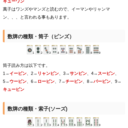
キューワン
萬子はワンズやマンズと読むので、イーマンやリャンマ
ン、、、と言われる事もあります。
数牌の種類・筒子（ピンズ）
1
2
3
4
5
6
7
8
9
筒子読み方は以下です。
1→
イーピン
、2→
リャンピン
、3→
サンピン
、4→
スーピン
、
5→
ウーピン
、6→
ローピン
、7→
チーピン
、8→
パーピン
、9→
キューピン
数牌の種類・索子(ソーズ)
1
2
3
4
5
6
7
8
9