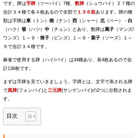
です。牌は
字牌
（ツーパイ）7種、
数牌
（シュウパイ）２７種の
合計３４種で各４枚あるので全部で
１３６枚
あります。牌の種
類は字牌は
東
（トン）
南
（ナン）
西
（シャー）
北
（ペー）・
白
（ハク）
發
（ハツ）
中
（チュン）とあり、数牌は
萬子
（マンズ/
ワンズ）１～９・
筒子
（ピンズ）１～９・
索子
（ソーズ）１～
９で合計３４種です。
麻雀で使用する牌（ハイ/パイ）は34種あり、各4枚あるので合
計136枚です。
まずは字牌を見ていきましょう。字牌とは、文字で表される牌
で
風牌
(フォンパイ)と
三元牌
(サンゲンパイ)の2つに分類されま
す。
目次