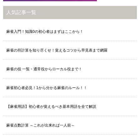
人気記事一覧
麻雀入門！知識0の初心者はまずはここから！
麻雀の符計算を知り尽くせ！覚えるコツから早見表まで網羅
麻雀の役 一覧・通常役からローカル役まで！
麻雀初心者必見！1から分かる麻雀のルール！！
【麻雀用語】初心者が覚えるべき基本用語を全て解説
麻雀点数計算 ～これが出来れば一人前～