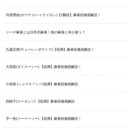
河底撈魚(ホウテイ/ハイテイロン)【1翻役】麻雀役徹底解説！
リーチ麻雀とは日本式麻雀！他の麻雀と何が違う？
九蓮宝燈(チューレンポウトウ)【役満】麻雀役徹底解説！
大四喜(ダイスーシー) 【役満】麻雀役徹底解説！
小四喜 (ショウスーシー)役満】麻雀役徹底解説
四槓子(スーカンツ) 【役満】麻雀役徹底解説
字一色(ツーイーソー) 【役満】麻雀役徹底解説！