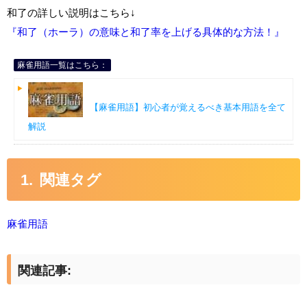
和了の詳しい説明はこちら↓
『和了（ホーラ）の意味と和了率を上げる具体的な方法！』
麻雀用語一覧はこちら：
【麻雀用語】初心者が覚えるべき基本用語を全て
解説
関連タグ
麻雀用語
関連記事: