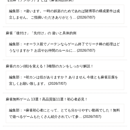
編集部：
>違います。一時の娯楽のためであれば賭博罪の構成要件は成
立しません。 ご指摘いただきありがとう… (2026/7/07)
麻雀「後付け」「先付け」の 違いと具体的例
編集部：
>オーラス親でノーテンならゲーム終了でリーチ棒の処理はど
うなりますか？ お店やお仲間のルールに… (2026/7/07)
麻雀のカン(槓)を覚える！3種類のカンをしっかり解説！
編集部：
>初カンは役がありますか？ ありません 今後とも麻雀豆腐を
宜しくお願い致します。 (2026/7/07)
麻雀無料ゲーム 13選！高品質版11選！初心者必見！
編集部：
>麻雀初心者にとって、とても分かりやすい動画でした！無料
で遊べるゲームもたくさん紹介されていて参… (2026/7/07)