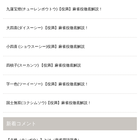
九蓮宝燈(チューレンポウトウ)【役満】麻雀役徹底解説！
大四喜(ダイスーシー) 【役満】麻雀役徹底解説！
小四喜 (ショウスーシー)役満】麻雀役徹底解説
四槓子(スーカンツ) 【役満】麻雀役徹底解説
字一色(ツーイーソー) 【役満】麻雀役徹底解説！
国士無双(コクシムソウ)【役満】麻雀役徹底解説！
新着コメント
【点棒（テンボウ）】とは（麻雀用語辞典）