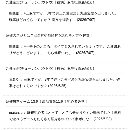
九蓮宝燈(チューレンポウトウ)【役満】麻雀役徹底解説！
編集部：
>三麻ですが、3年で純正九蓮宝燈と九蓮宝燈を出しました。
確率はどれくらいですか？ 両方を経験す… (2026/7/07)
麻雀のスジとは？安全牌や危険牌を読む考え方を解説！
編集部：
>一番下のところ、タイプミスされているようです。 ご連絡あ
りがとうございます、こちら修正いたし… (2026/7/07)
九蓮宝燈(チューレンポウトウ)【役満】麻雀役徹底解説！
まみや：
三麻ですが、3年で純正九蓮宝燈と九蓮宝燈を出しました。確
率はどれくらいですか？ (2026/6/25)
麻雀無料ゲーム 13選！高品質版11選！初心者必見！
majan.jp：
麻雀初心者にとって、とても分かりやすい動画でした！無料
で遊べるゲームもたくさん紹介されていて参考にな… (2026/6/23)