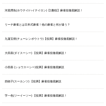
河底撈魚(ホウテイ/ハイテイロン)【1翻役】麻雀役徹底解説！
リーチ麻雀とは日本式麻雀！他の麻雀と何が違う？
九蓮宝燈(チューレンポウトウ)【役満】麻雀役徹底解説！
大四喜(ダイスーシー) 【役満】麻雀役徹底解説！
小四喜 (ショウスーシー)役満】麻雀役徹底解説
四槓子(スーカンツ) 【役満】麻雀役徹底解説
字一色(ツーイーソー) 【役満】麻雀役徹底解説！