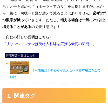
形」と手を進め和了（ホーラ＝アガり）を目指しますが、三か
ら一気に一向聴へと飛び越えて減ることはありません。
必ず1ず
つ数字が減って
いきます。ただし、
増える場合は一気に2つ以上
増えることがある
ので要注意です！
二向聴の詳しい説明はこちら↓
『リャンシャンテンは受け入れ牌を広げる最初の関門！』
麻雀用語一覧はこちら：
【麻雀用語】初心者が覚えるべき基本用語を全て
解説
関連タグ