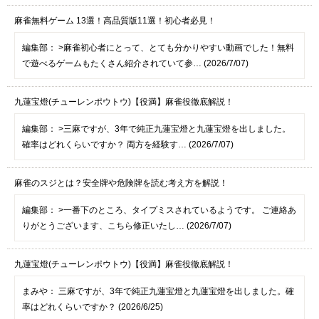
麻雀無料ゲーム 13選！高品質版11選！初心者必見！
編集部：
>麻雀初心者にとって、とても分かりやすい動画でした！無料
で遊べるゲームもたくさん紹介されていて参… (2026/7/07)
九蓮宝燈(チューレンポウトウ)【役満】麻雀役徹底解説！
編集部：
>三麻ですが、3年で純正九蓮宝燈と九蓮宝燈を出しました。
確率はどれくらいですか？ 両方を経験す… (2026/7/07)
麻雀のスジとは？安全牌や危険牌を読む考え方を解説！
編集部：
>一番下のところ、タイプミスされているようです。 ご連絡あ
りがとうございます、こちら修正いたし… (2026/7/07)
九蓮宝燈(チューレンポウトウ)【役満】麻雀役徹底解説！
まみや：
三麻ですが、3年で純正九蓮宝燈と九蓮宝燈を出しました。確
率はどれくらいですか？ (2026/6/25)