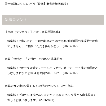
国士無双(コクシムソウ)【役満】麻雀役徹底解説！
新着コメント
【点棒（テンボウ）】とは（麻雀用語辞典）
編集部：
>違います。一時の娯楽のためであれば賭博罪の構成要件は成
立しません。 ご指摘いただきありがとう… (2026/7/07)
麻雀「後付け」「先付け」の 違いと具体的例
編集部：
>オーラス親でノーテンならゲーム終了でリーチ棒の処理はど
うなりますか？ お店やお仲間のルールに… (2026/7/07)
麻雀のカン(槓)を覚える！3種類のカンをしっかり解説！
編集部：
>初カンは役がありますか？ ありません 今後とも麻雀豆腐を
宜しくお願い致します。 (2026/7/07)