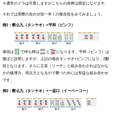
※通常のドラは可変しますがこちらの赤牌は固定になります。
それでは実際の合わせ技一本！の複合役をみてみましょう。
例1：断么九（タンヤオ）+平和（ピンフ）
順子
順子
順子
雀頭
雀頭は
で待ち牌は
と
になります。平和（ピンフ）は
後ほど説明しますが、上記の場合タンヤオ+ピンフになり、2翻
役となります。さらに立直（リーチ）と組み合わさればなかな
かの破壊力、得点力となるので勝つためには有益な組み合わせ
です。
例2：断么九（タンヤオ）+一盃口（イーペーコー）
順子
順子
順子
刻子