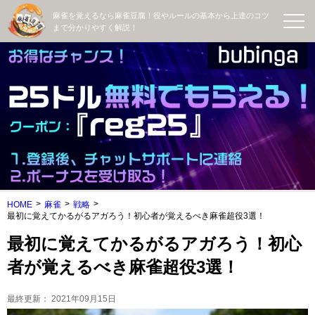
麻雀を覚えるなら麻雀豆腐！役やルールの基本から上達のコツ
まで分かりやすく解説！
HOME
麻雀
戦略
最初に覚えてかるがるアガろう！初心者が覚えるべき麻雀超役3選！
最初に覚えてかるがるアガろう！初心
者が覚えるべき麻雀超役3選！
最終更新：
2021年09月15日