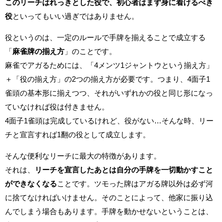
このリーチはれっきとした役で、初心者はまず身に着けるべき
役
といってもいい過ぎではありません。
役というのは、一定のルールで手牌を揃えることで成立する
「
麻雀牌の揃え方
」のことです。
麻雀でアガるためには、「4メンツ1ジャントウという揃え方」
＋「役の揃え方」の2つの揃え方が必要です。つまり、4面子1
雀頭の基本形に揃えつつ、それがいずれかの役と同じ形になっ
ていなければ役は付きません。
4面子1雀頭は完成しているけれど、役がない…そんな時、リー
チと宣言すれば1翻の役として成立します。
そんな便利なリーチに最大の特徴があります。
それは、
リーチを宣言したあとは自分の手牌を一切動かすこと
ができなくなる
ことです。ツモった牌はアガる牌以外は必ず河
に捨てなければいけません。そのことによって、他家に振り込
んでしまう場合もあります。手牌を動かせないということは、