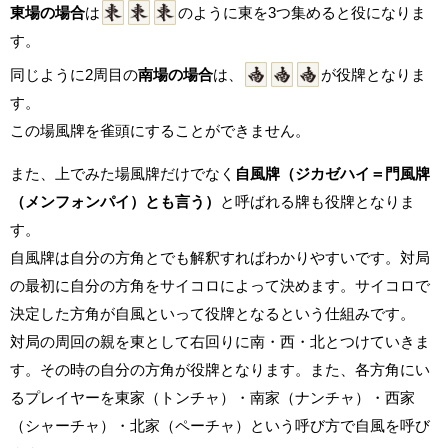
東場の場合
は
のように東を3つ集めると役になりま
す。
同じように2周目の
南場の場合
は、
が役牌となりま
す。
この場風牌を雀頭にすることができません。
また、上でみた場風牌だけでなく
自風牌（ジカゼハイ＝門風牌
（メンフォンパイ）とも言う）
と呼ばれる牌も役牌となりま
す。
自風牌は自分の方角とでも解釈すればわかりやすいです。対局
の最初に自分の方角をサイコロによって決めます。サイコロで
決定した方角が自風といって役牌となるという仕組みです。
対局の周回の親を東として右回りに南・西・北とつけていきま
す。その時の自分の方角が役牌となります。また、各方角にい
るプレイヤーを東家（トンチャ）・南家（ナンチャ）・西家
（シャーチャ）・北家（ペーチャ）という呼び方で自風を呼び