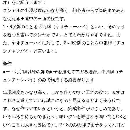
オ）をご紹介します！
タンヤオの出現頻度はかなり高く、初心者からプロ級までみん
な使える王道中の王道の役です。
1・9字牌のことを么九牌（ヤオチューハイ）といい、そのヤオ
を断つと書いてタンヤオです。とてもわかりやすですね。ま
た、ヤオチューハイに対して、2～8の牌のことを中張牌（チュ
ンチャンパイ）と言います。
条件
●一・九字牌以外の牌で面子を揃えてアガる場合。中張牌（チ
ュンチャンパイ）のみで構成する必要がります
出現頻度もかなり高く、しかも作りやすい王道の役で、まずは
これさえ覚えていれば試合になると思えるほどよく使う役で
す。なぜ作りやすいかというと、完成条件がやさしめであり、
いろいろな待ちができたり、喰いタンと呼ばれる鳴いてもOKと
いうことも大きな要因です。2～8のみの牌で面子をつくればど