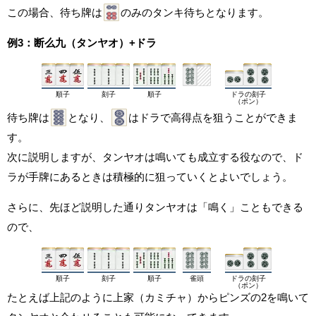
この場合、待ち牌は
のみのタンキ待ちとなります。
例3：断么九（タンヤオ）+ドラ
順子
刻子
順子
ドラの刻子
（ポン）
待ち牌は
となり、
はドラで高得点を狙うことができま
す。
次に説明しますが、タンヤオは鳴いても成立する役なので、ド
ラが手牌にあるときは積極的に狙っていくとよいでしょう。
さらに、先ほど説明した通りタンヤオは「鳴く」こともできる
ので、
順子
刻子
順子
雀頭
ドラの刻子
（ポン）
たとえば上記のように上家（カミチャ）からピンズの2を鳴いて