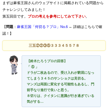
まずは麻雀王国さんのウェブサイトに掲載されている問題から
チャレンジしてみました！
第五回目です。
プロの考えを参考にしてみて下さい
。
【
問題
：
麻雀王国「何切る？プロ」No.6
← 詳細はこちらで確
認！】
三五②②③⑤３３３４５５７８
【鈴木たろうプロの回答】
「 ⑤ 」
ドラが二枚あるので、受け入れが窮屈になっ
てしまう３４５のサンショクは見切る。
マンズは両面に変化する可能性もあるし、門
前手なり進行で良いと思う。
８切りは、クイタンに意識が行き過ぎている
気がする…