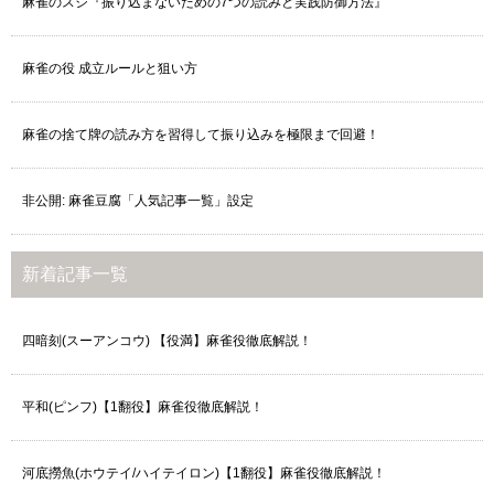
麻雀のスジ『振り込まないための7つの読みと実践防御方法』
麻雀の役 成立ルールと狙い方
麻雀の捨て牌の読み方を習得して振り込みを極限まで回避！
非公開: 麻雀豆腐「人気記事一覧」設定
新着記事一覧
四暗刻(スーアンコウ) 【役満】麻雀役徹底解説！
平和(ピンフ)【1翻役】麻雀役徹底解説！
河底撈魚(ホウテイ/ハイテイロン)【1翻役】麻雀役徹底解説！