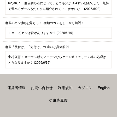
majan.jp：
麻雀初心者にとって、とても分かりやすい動画でした！無料
で遊べるゲームもたくさん紹介されていて参考にな… (2026/6/23)
麻雀のカン(槓)を覚える！3種類のカンをしっかり解説！
ｋｍ：
初カンは役がありますか？ (2026/6/19)
麻雀「後付け」「先付け」の 違いと具体的例
中村俊憲：
オーラス親でノーテンならゲーム終了でリーチ棒の処理は
どうなりますか？ (2026/6/15)
運営者情報
お問い合わせ
利用規約
カジコン
English
© 麻雀豆腐