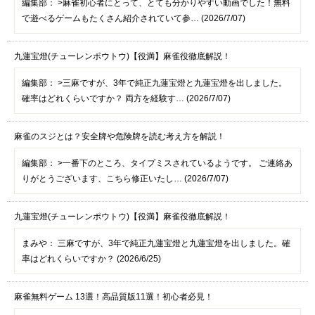
編集部：
>麻雀初心者にとって、とても分かりやすい動画でした！無料
で遊べるゲームもたくさん紹介されていて参… (2026/7/07)
九蓮宝燈(チューレンポウトウ)【役満】麻雀役徹底解説！
編集部：
>三麻ですが、3年で純正九蓮宝燈と九蓮宝燈を出しました。
確率はどれくらいですか？ 両方を経験す… (2026/7/07)
麻雀のスジとは？安全牌や危険牌を読む考え方を解説！
編集部：
>一番下のところ、タイプミスされているようです。 ご連絡あ
りがとうございます、こちら修正いたし… (2026/7/07)
九蓮宝燈(チューレンポウトウ)【役満】麻雀役徹底解説！
まみや：
三麻ですが、3年で純正九蓮宝燈と九蓮宝燈を出しました。確
率はどれくらいですか？ (2026/6/25)
麻雀無料ゲーム 13選！高品質版11選！初心者必見！