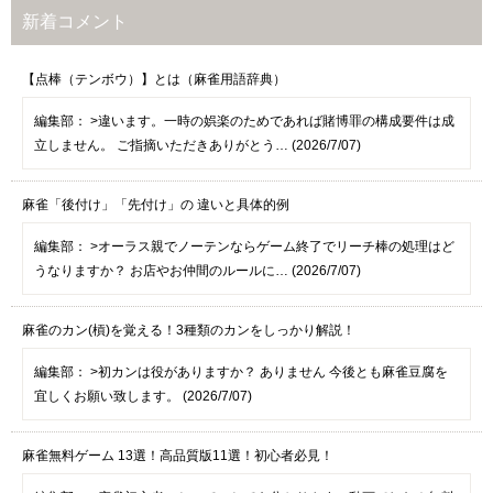
新着コメント
【点棒（テンボウ）】とは（麻雀用語辞典）
編集部：
>違います。一時の娯楽のためであれば賭博罪の構成要件は成
立しません。 ご指摘いただきありがとう… (2026/7/07)
麻雀「後付け」「先付け」の 違いと具体的例
編集部：
>オーラス親でノーテンならゲーム終了でリーチ棒の処理はど
うなりますか？ お店やお仲間のルールに… (2026/7/07)
麻雀のカン(槓)を覚える！3種類のカンをしっかり解説！
編集部：
>初カンは役がありますか？ ありません 今後とも麻雀豆腐を
宜しくお願い致します。 (2026/7/07)
麻雀無料ゲーム 13選！高品質版11選！初心者必見！