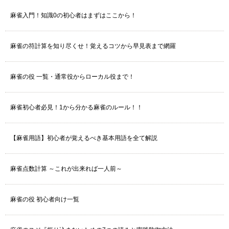
麻雀入門！知識0の初心者はまずはここから！
麻雀の符計算を知り尽くせ！覚えるコツから早見表まで網羅
麻雀の役 一覧・通常役からローカル役まで！
麻雀初心者必見！1から分かる麻雀のルール！！
【麻雀用語】初心者が覚えるべき基本用語を全て解説
麻雀点数計算 ～これが出来れば一人前～
麻雀の役 初心者向け一覧