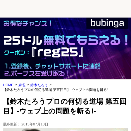
HOME
麻雀
鈴木たろう
【鈴木たろうプロの何切る道場 第五回目】-ウェブ上の問題を斬る!-
【鈴木たろうプロの何切る道場 第五回
目】-ウェブ上の問題を斬る!-
最終更新：
2015年07月10日