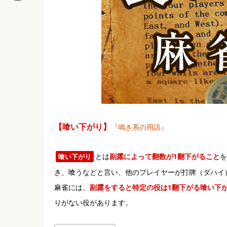
【喰い下がり】
『鳴き系の用語』
とは
副露によって翻数が1翻下がること
を
喰い下がり
き、喰うなどと言い、他のプレイヤーが打牌（ダハイ
麻雀には、
副露をすると特定の役は1翻下がる喰い下
りがない役があります。