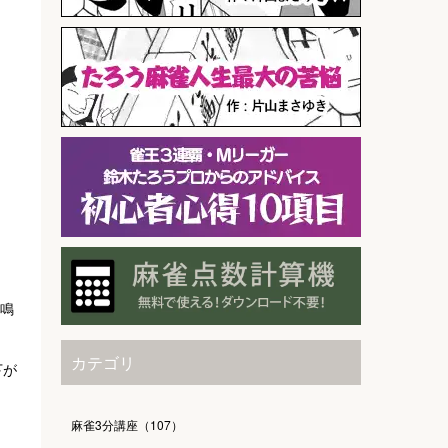
鳴
。
カテゴリ
下が
麻雀3分講座（107）