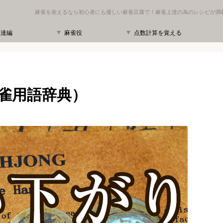
麻雀を覚えるなら初心者にも優しい麻雀豆腐で！麻雀上達の為のレシピが満
上達編
麻雀役
点数計算を覚える
雀用語辞典）