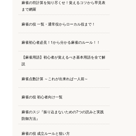
麻雀の符計算を知り尽くせ！覚えるコツから早見表
まで網羅
麻雀の役 一覧・通常役からローカル役まで！
麻雀初心者必見！1から分かる麻雀のルール！！
【麻雀用語】初心者が覚えるべき基本用語を全て解
説
麻雀点数計算 ～これが出来れば一人前～
麻雀の役 初心者向け一覧
麻雀のスジ『振り込まないための7つの読みと実践
防御方法』
麻雀の役 成立ルールと狙い方