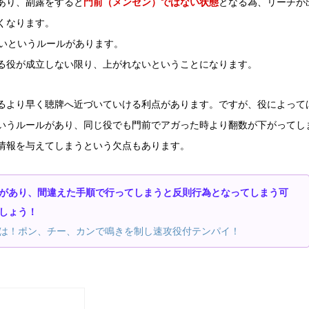
あり、副露をすると
門前（メンゼン）ではない状態
となる為、リーチが
くなります。
ないというルールがあります。
る役が成立しない限り、上がれないということになります。
るより早く聴牌へ近づいていける利点があります。ですが、役によって
いうルールがあり、同じ役でも門前でアガった時より翻数が下がってし
情報を与えてしまうという欠点もあります。
があり、間違えた手順で行ってしまうと反則行為となってしまう可
しょう！
は！ポン、チー、カンで鳴きを制し速攻役付テンパイ！