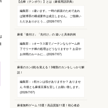
出
【点棒（テンボウ）】とは（麻雀用語辞典）
編集部：
>違います。一時の娯楽のためであれ
ば賭博罪の構成要件は成立しません。 ご指摘い
ただきありがとう… (2026/7/07)
麻雀「後付け」「先付け」の 違いと具体的例
は
ま
編集部：
>オーラス親でノーテンならゲーム終
了でリーチ棒の処理はどうなりますか？ お店や
お仲間のルールに… (2026/7/07)
麻雀のカン(槓)を覚える！3種類のカンをしっかり解
説！
編集部：
>初カンは役がありますか？ ありませ
ん 今後とも麻雀豆腐を宜しくお願い致します。
(2026/7/07)
麻雀無料ゲーム 13選！高品質版11選！初心者必