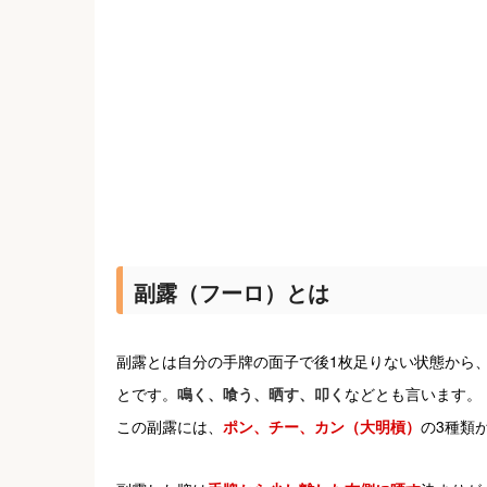
副露（フーロ）とは
副露とは自分の手牌の面子で後1枚足りない状態から
とです。
鳴く、喰う、晒す、叩く
などとも言います。
この副露には、
ポン、チー、カン（大明槓）
の3種類