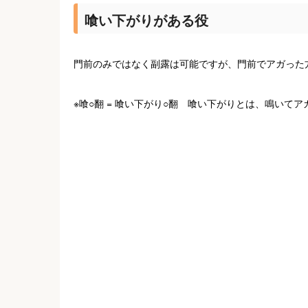
喰い下がりがある役
門前のみではなく副露は可能ですが、門前でアガった
※喰○翻 = 喰い下がり○翻 喰い下がりとは、鳴いて