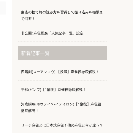
麻雀の捨て牌の読み方を習得して振り込みを極限ま
で回避！
非公開: 麻雀豆腐「人気記事一覧」設定
新着記事一覧
四暗刻(スーアンコウ) 【役満】麻雀役徹底解説！
平和(ピンフ)【1翻役】麻雀役徹底解説！
河底撈魚(ホウテイ/ハイテイロン)【1翻役】麻雀役
徹底解説！
リーチ麻雀とは日本式麻雀！他の麻雀と何が違う？