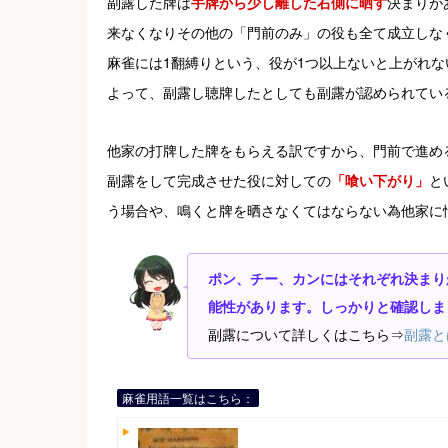
副露した牌は
手牌から少し離した右側に晒す
決まりが
来なくなりその他の「門前のみ」の役も全て成立しな
麻雀には1翻縛りという、役が1つ以上ないと上がれ
よって、副露し聴牌したとしても副露が認められてい
他家の打牌した牌をもらえる訳ですから、門前で進め
副露をして完成させた役に対しての
「喰い下がり」
と
う場合や、鳴くと牌を晒さなくてはならない為他家に
ポン、チー、カンにはそれぞれ決まり
能性があります。しっかりと確認しま
副露について詳しくはこちら⇒
副露と
麻雀用語一覧はこちら：