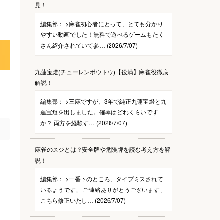
見！
編集部：
>麻雀初心者にとって、とても分かり
やすい動画でした！無料で遊べるゲームもたく
さん紹介されていて参… (2026/7/07)
九蓮宝燈(チューレンポウトウ)【役満】麻雀役徹底
解説！
編集部：
>三麻ですが、3年で純正九蓮宝燈と九
蓮宝燈を出しました。確率はどれくらいです
か？ 両方を経験す… (2026/7/07)
麻雀のスジとは？安全牌や危険牌を読む考え方を解
説！
編集部：
>一番下のところ、タイプミスされて
いるようです。 ご連絡ありがとうございます、
こちら修正いたし… (2026/7/07)