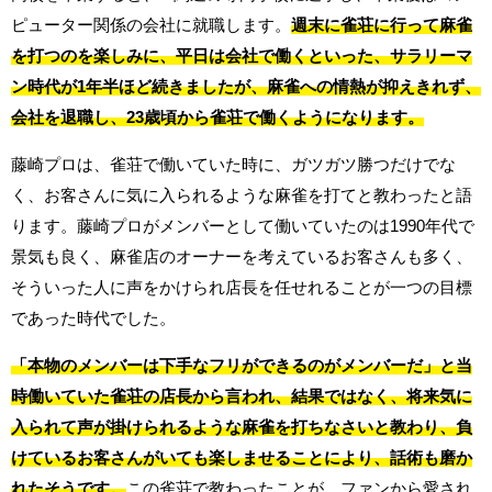
ピューター関係の会社に就職します。
週末に雀荘に行って麻雀
を打つのを楽しみに、平日は会社で働くといった、サラリーマ
ン時代が1年半ほど続きましたが、麻雀への情熱が抑えきれず、
会社を退職し、23歳頃から雀荘で働くようになります。
藤崎プロは、雀荘で働いていた時に、ガツガツ勝つだけでな
く、お客さんに気に入られるような麻雀を打てと教わったと語
ります。藤崎プロがメンバーとして働いていたのは1990年代で
景気も良く、麻雀店のオーナーを考えているお客さんも多く、
そういった人に声をかけられ店長を任せれることが一つの目標
であった時代でした。
「本物のメンバーは下手なフリができるのがメンバーだ」と当
時働いていた雀荘の店長から言われ、結果ではなく、将来気に
入られて声が掛けられるような麻雀を打ちなさいと教わり、負
けているお客さんがいても楽しませることにより、話術も磨か
れたそうです。
この雀荘で教わったことが、ファンから愛され