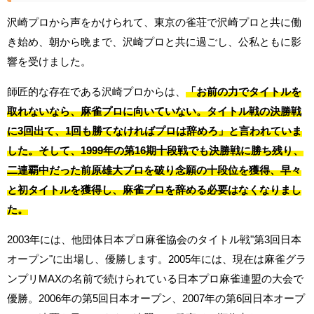
沢崎プロから声をかけられて、東京の雀荘で沢崎プロと共に働
き始め、朝から晩まで、沢崎プロと共に過ごし、公私ともに影
響を受けました。
師匠的な存在である沢崎プロからは、
「お前の力でタイトルを
取れないなら、麻雀プロに向いていない。タイトル戦の決勝戦
に3回出て、1回も勝てなければプロは辞めろ」と言われていま
した。そして、1999年の第16期十段戦でも決勝戦に勝ち残り、
二連覇中だった前原雄大プロを破り念願の十段位を獲得、早々
と初タイトルを獲得し、麻雀プロを辞める必要はなくなりまし
た。
2003年には、他団体日本プロ麻雀協会のタイトル戦"第3回日本
オープン"に出場し、優勝します。2005年には、現在は麻雀グラ
ンプリMAXの名前で続けられている日本プロ麻雀連盟の大会で
優勝。2006年の第5回日本オープン、2007年の第6回日本オープ