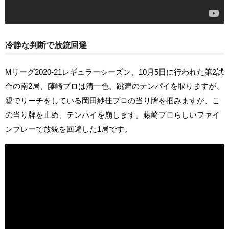
冷静な判断で放銃回避
Mリーグ2020-21レギュラーシーズン、10月5日に行われた第2試
合の南2局、藤崎プロは清一色、跳満のテンパイを取りますが、
親でリーチをしている岡田紗佳プロの当り牌を掴みますが、こ
の当り牌を止め、テンパイを崩します。藤崎プロらしいファイ
ンプレーで放銃を回避した1局です。