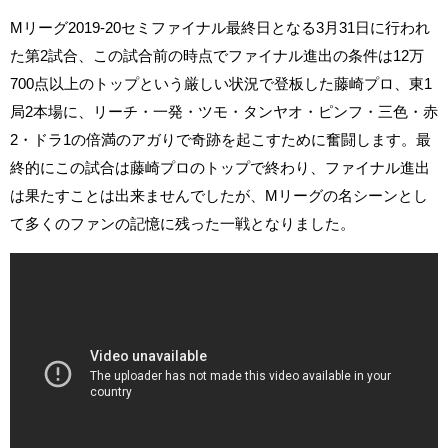
Mリーグ2019-20セミファイナル最終日となる3月31日に行われ
た第2試合、この試合前の時点でファイナル進出の条件は12万
700点以上のトップという厳しい状況で登板した藤崎プロ、東1
局2本場に、リーチ・一発・ツモ・タンヤオ・ピンフ・三色・赤
2・ドラ1の倍満のアガりで奇跡を起こすために奮闘します。最
終的にこの試合は藤崎プロのトップで終わり、ファイナル進出
は果たすことは出来ませんでしたが、Mリーグの名シーンとし
て多くのファンの記憶に残った一戦となりました。