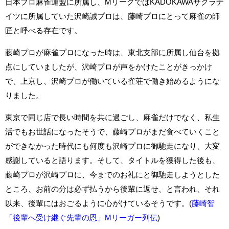
日本プロ麻雀連盟に所属し、MリーグではKADOKAWAサクラナ
イツに所属していた沢崎誠プロは、藤崎プロにとって麻雀の師
匠と呼べる存在です。
藤崎プロが麻雀プロになった時は、東北支部に所属し仙台を拠
点にしていましたが、沢崎プロが声をかけたことがきっかけ
で、上京し、沢崎プロが働いている雀荘で働き始めるようにな
りました。
東京で同じ店で長い時間を共に過ごし、麻雀だけでなく、私生
活でもお世話になったそうで、藤崎プロがまだ食べていくこと
ができなかった時代にも何度も沢崎プロに御馳走になり、大変
感謝していると語ります。そして、タイトルを獲得した後も、
藤崎プロが沢崎プロに、今までのお礼にと御馳走しようとした
ところ、お前の分は必ず払うから後輩に返せ、と言われ、それ
以来、後輩にはおごるように心がけているそうです。(
藤崎智
「後輩へ受け継ぐ先輩の恩」Mリーガー列伝
)