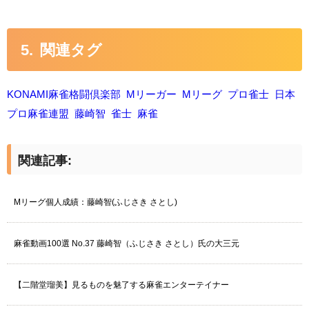
関連タグ
KONAMI麻雀格闘倶楽部
Mリーガー
Mリーグ
プロ雀士
日本
プロ麻雀連盟
藤崎智
雀士
麻雀
関連記事:
Mリーグ個人成績：藤崎智(ふじさき さとし)
麻雀動画100選 No.37 藤崎智（ふじさき さとし）氏の大三元
【二階堂瑠美】見るものを魅了する麻雀エンターテイナー