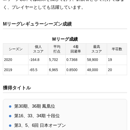
く、プレイヤーとしても活躍しています。
Mリーグレギュラーシーズン成績
Mリーグ成績
個人
平均
4着
最高
シーズン
半荘数
スコア
打点
回避率
スコア
2020
-164.8
5,702
0.7368
58,900
19
2019
-65.5
6,965
0.8500
48,000
20
獲得タイトル
第30期、36期 鳳凰位
第16、33、34期 十段位
第3、5、6回 日本オープン