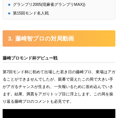
グランプリ2005(現麻雀グランプリMAX))
第15回モンド名人戦
藤崎智プロの対局動画
藤崎プロモンド杯デビュー戦
第7回モンド杯に初めて出場した若き日の藤崎プロ、東場はアガ
ることができませんでしたが、親番で迎えたこの局で大きい手
がアガるチャンスが生まれ、一矢報いるために攻め込んでいき
ます。結果、満貫をアガりトップ目に浮上します。この局を振
り返る藤崎プロのコメントも必見です。