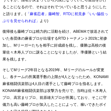
ることになるので、それはそれでついていると思うようにした
と語ります。(
「麻雀忍者」藤崎智、RTDに初見参「いい脇役っ
ぷりを見せられれば」
より)
復帰後も藤崎プロは精力的に活動を続け、ABEMAで放送されて
いた各団体の麻雀プロが出場するRTDトーナメント2019に初参
加し、Mリーガーたちを相手に好成績を残し、優勝は高校の後
輩佐々木寿人プロに譲ることになりましたが、準優勝という結
果を残します。
そしてMリーグ2年目となる2019年、Mリーグのルールが変更
し、各チームの所属選手数の上限が4人となったため、KONAMI
麻雀格闘倶楽部は4人目の選手として藤崎プロを指名します。
KONAMI麻雀格闘倶楽部は攻撃力を売りで、当時は佐々木寿人
プロ、高宮まりプロ、前原雄大プロが所属しており、そこに守
備力も高い藤崎プロが加入したことによって、稼いできたポイ