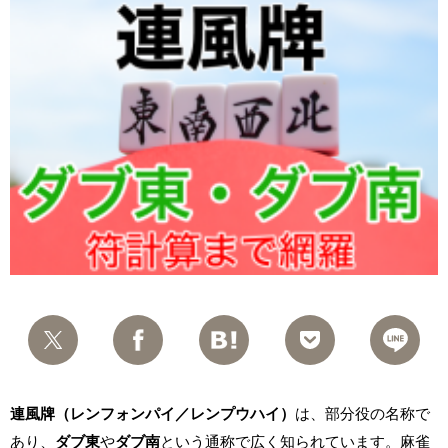
連風牌（レンフォンパイ／レンプウハイ）
は、部分役の名称で
あり、
ダブ東
や
ダブ南
という通称で広く知られています。麻雀