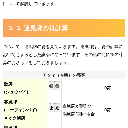
について解説していきます。
3. 連風牌の符計算
つづいて、連風牌の符を見ていきます。連風牌は、符の計算に
おいてちょっとした議論になっています。その話の前に符の計
算のおさらいをしておきましょう。
アタマ（雀頭）の種類
数牌
0符
(シュウパイ)
客風牌
自風牌が[東]で
(コーフォンパイ)
0符
場風牌[南]の場合
＝オタ風牌
門風牌