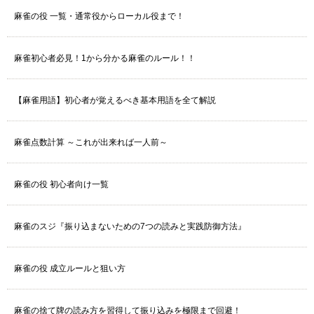
麻雀の役 一覧・通常役からローカル役まで！
麻雀初心者必見！1から分かる麻雀のルール！！
【麻雀用語】初心者が覚えるべき基本用語を全て解説
麻雀点数計算 ～これが出来れば一人前～
麻雀の役 初心者向け一覧
麻雀のスジ『振り込まないための7つの読みと実践防御方法』
麻雀の役 成立ルールと狙い方
麻雀の捨て牌の読み方を習得して振り込みを極限まで回避！