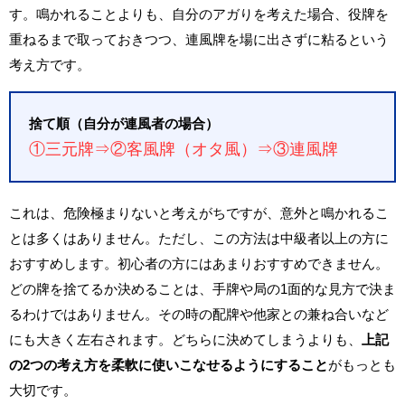
す。鳴かれることよりも、自分のアガりを考えた場合、役牌を
重ねるまで取っておきつつ、連風牌を場に出さずに粘るという
考え方です。
捨て順（自分が連風者の場合）
①三元牌⇒②客風牌（オタ風）⇒③連風牌
これは、危険極まりないと考えがちですが、意外と鳴かれるこ
とは多くはありません。ただし、この方法は中級者以上の方に
おすすめします。初心者の方にはあまりおすすめできません。
どの牌を捨てるか決めることは、手牌や局の1面的な見方で決ま
るわけではありません。その時の配牌や他家との兼ね合いなど
にも大きく左右されます。どちらに決めてしまうよりも、
上記
の2つの考え方を柔軟に使いこなせるようにすること
がもっとも
大切です。