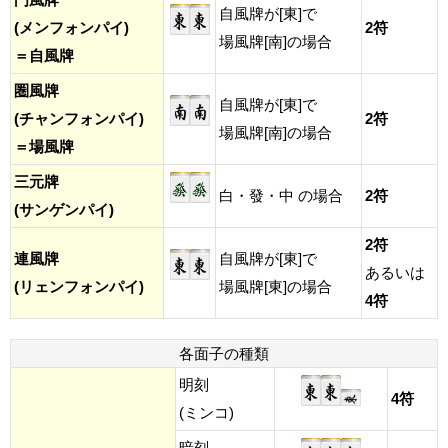
自風牌が[東]で
(メンフォンパイ)
2符
場風牌[南]の場合
＝自風牌
圏風牌
自風牌が[東]で
(チャンフォンパイ)
2符
場風牌[南]の場合
＝場風牌
三元牌
白・發・中 の場合
2符
(サンゲンパイ)
2符
連風牌
自風牌が[東]で
あるいは
(リェンフォンパイ)
場風牌[東]の場合
4符
各面子の種類
明刻
4符
(ミンコ)
暗刻