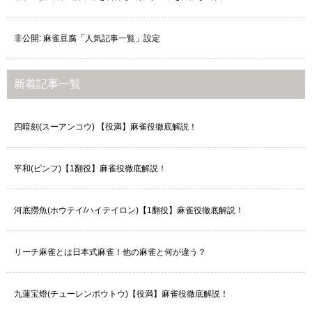
非公開: 麻雀豆腐「人気記事一覧」設定
新着記事一覧
四暗刻(スーアンコウ) 【役満】麻雀役徹底解説！
平和(ピンフ)【1翻役】麻雀役徹底解説！
河底撈魚(ホウテイ/ハイテイロン)【1翻役】麻雀役徹底解説！
リーチ麻雀とは日本式麻雀！他の麻雀と何が違う？
九蓮宝燈(チューレンポウトウ)【役満】麻雀役徹底解説！