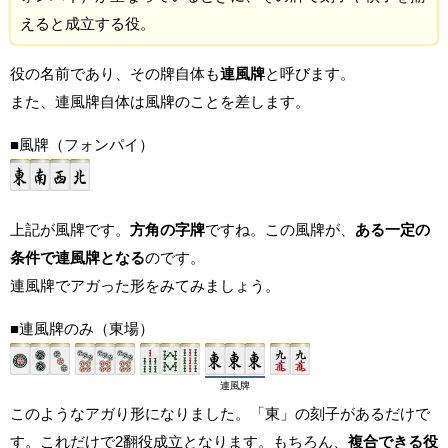
えると成立する役。
役の名前であり、その牌自体も
連風牌
と呼びます。
また、連風牌自体は風牌のことを差します。
■風牌（フォンパイ）
上記が風牌です。
方角の字牌
ですね。この風牌が、
ある一定の
条件で連風牌となる
のです。
連風牌でアガった形をみてみましょう。
■連風牌のみ（東場）
連風牌
このようなアガり形になりました。「東」の刻子があるだけで
す。これだけで2翻役成立となります。もちろん、
複合できる役