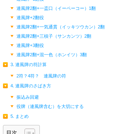
連風牌2翻+一盃口（イーペーコー）1翻
連風牌+2翻役
連風牌2翻+一気通貫（イッキツウカン）2翻
連風牌2翻+三槓子（サンカンツ）2翻
連風牌+3翻役
連風牌2翻+混一色（ホンイツ）3翻
3. 連風牌の符計算
2符？4符？ 連風牌の符
4. 連風牌のさばき方
振込み回避
役牌（連風牌含む）を大切にする
5. まとめ
目次