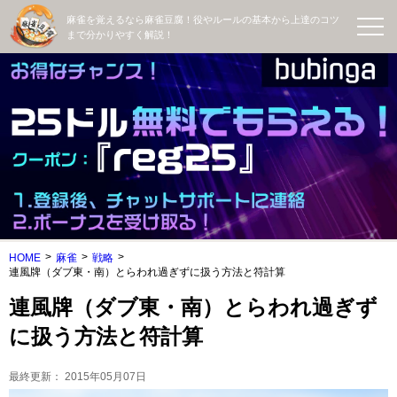
麻雀を覚えるなら麻雀豆腐！役やルールの基本から上達のコツ
まで分かりやすく解説！
HOME
麻雀
戦略
連風牌（ダブ東・南）とらわれ過ぎずに扱う方法と符計算
連風牌（ダブ東・南）とらわれ過ぎず
に扱う方法と符計算
最終更新：
2015年05月07日