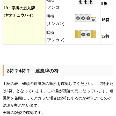
8符
(アンコ)
19・字牌の幺九牌
(ヤオチュウハイ)
明槓
16符
(ミンカン)
暗槓
32符
(アンカン)
2符？4符？ 連風牌の符
上記の表、雀頭の連風牌の箇所を確認してください。「2符また
は4符」となっています。この差が議論の元になっています。連
風牌を雀頭にしてアガった場合は2符にするのか4符にするのか
結論が割れています。
実際の牌姿で確認です。