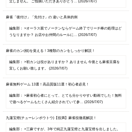
立しません。 ご指摘いただきありがとう… (2026/7/07)
麻雀「後付け」「先付け」の 違いと具体的例
編集部：
>オーラス親でノーテンならゲーム終了でリーチ棒の処理はど
うなりますか？ お店やお仲間のルールに… (2026/7/07)
麻雀のカン(槓)を覚える！3種類のカンをしっかり解説！
編集部：
>初カンは役がありますか？ ありません 今後とも麻雀豆腐を
宜しくお願い致します。 (2026/7/07)
麻雀無料ゲーム 13選！高品質版11選！初心者必見！
編集部：
>麻雀初心者にとって、とても分かりやすい動画でした！無料
で遊べるゲームもたくさん紹介されていて参… (2026/7/07)
九蓮宝燈(チューレンポウトウ)【役満】麻雀役徹底解説！
編集部：
>三麻ですが、3年で純正九蓮宝燈と九蓮宝燈を出しました。