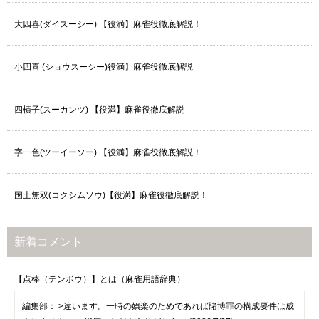
大四喜(ダイスーシー) 【役満】麻雀役徹底解説！
小四喜 (ショウスーシー)役満】麻雀役徹底解説
四槓子(スーカンツ) 【役満】麻雀役徹底解説
字一色(ツーイーソー) 【役満】麻雀役徹底解説！
国士無双(コクシムソウ)【役満】麻雀役徹底解説！
新着コメント
【点棒（テンボウ）】とは（麻雀用語辞典）
編集部：
>違います。一時の娯楽のためであれば賭博罪の構成要件は成