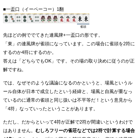
■一盃口（イーペーコー）1翻
雀頭
先ほどの例ででてきた連風牌+一盃口の形です。
「東」の連風牌が雀頭になっています。この場合に雀頭を2符に
するのか4符にするのか。
答えは「どちらでもOK」です。その場の取り決めに従うのが正
解ですね。
では、なぜそのような議論になるのかというと、場風というル
ール自体が日本で成立したという経緯と、場風と自風が重なっ
ているのに通常の雀頭と同じ扱いは不平等だ！という意見から
「4符」なっていったということがあります。
ただし、だからといって4符が正解で2符が間違いというわけで
はありません。
むしろフリーの雀荘などでは2符で計算する場合