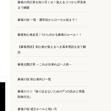
麻雀の符計算を知り尽くせ！覚えるコツから早見表
まで網羅
麻雀の役 一覧・通常役からローカル役まで！
麻雀初心者必見！1から分かる麻雀のルール！！
【麻雀用語】初心者が覚えるべき基本用語を全て解
説
麻雀点数計算 ～これが出来れば一人前～
麻雀の役 初心者向け一覧
麻雀のスジ『振り込まないための7つの読みと実践
防御方法』
麻雀の役 成立ルールと狙い方