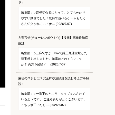
見！
編集部：
>麻雀初心者にとって、とても分かり
やすい動画でした！無料で遊べるゲームもたく
さん紹介されていて参… (2026/7/07)
九蓮宝燈(チューレンポウトウ)【役満】麻雀役徹底
解説！
編集部：
>三麻ですが、3年で純正九蓮宝燈と九
蓮宝燈を出しました。確率はどれくらいです
か？ 両方を経験す… (2026/7/07)
麻雀のスジとは？安全牌や危険牌を読む考え方を解
説！
編集部：
>一番下のところ、タイプミスされて
いるようです。 ご連絡ありがとうございます、
こちら修正いたし… (2026/7/07)