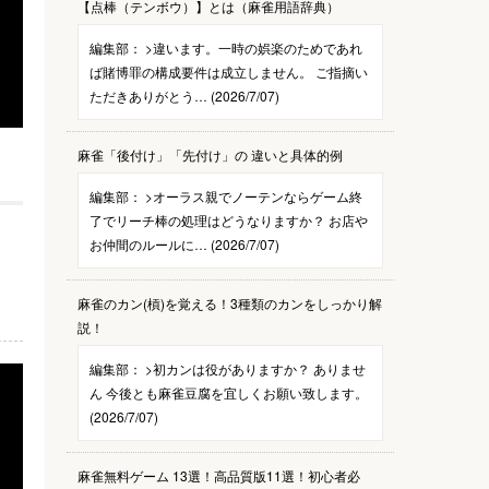
【点棒（テンボウ）】とは（麻雀用語辞典）
編集部：
>違います。一時の娯楽のためであれ
ば賭博罪の構成要件は成立しません。 ご指摘い
ただきありがとう… (2026/7/07)
麻雀「後付け」「先付け」の 違いと具体的例
編集部：
>オーラス親でノーテンならゲーム終
了でリーチ棒の処理はどうなりますか？ お店や
お仲間のルールに… (2026/7/07)
麻雀のカン(槓)を覚える！3種類のカンをしっかり解
説！
編集部：
>初カンは役がありますか？ ありませ
ん 今後とも麻雀豆腐を宜しくお願い致します。
(2026/7/07)
麻雀無料ゲーム 13選！高品質版11選！初心者必