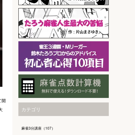
て開
カテゴリ
大
麻雀3分講座（107）