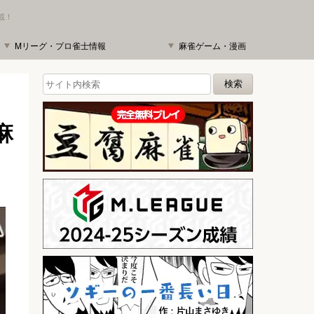
載！
Mリーグ・プロ雀士情報
麻雀ゲーム・漫画
麻