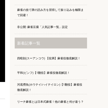
麻雀の捨て牌の読み方を習得して振り込みを極限ま
で回避！
非公開: 麻雀豆腐「人気記事一覧」設定
新着記事一覧
四暗刻(スーアンコウ) 【役満】麻雀役徹底解説！
平和(ピンフ)【1翻役】麻雀役徹底解説！
河底撈魚(ホウテイ/ハイテイロン)【1翻役】麻雀役
徹底解説！
リーチ麻雀とは日本式麻雀！他の麻雀と何が違う？