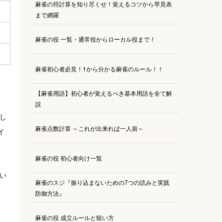
麻雀の符計算を知り尽くせ！覚えるコツから早見表
まで網羅
麻雀の役 一覧・通常役からローカル役まで！
麻雀初心者必見！1から分かる麻雀のルール！！
【麻雀用語】初心者が覚えるべき基本用語を全て解
説
し
麻雀点数計算 ～これが出来れば一人前～
イ
麻雀の役 初心者向け一覧
い
麻雀のスジ『振り込まないための7つの読みと実践
防御方法』
麻雀の役 成立ルールと狙い方