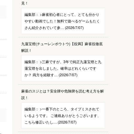
見！
編集部：
>麻雀初心者にとって、とても分かり
やすい動画でした！無料で遊べるゲームもたく
さん紹介されていて参… (2026/7/07)
九蓮宝燈(チューレンポウトウ)【役満】麻雀役徹底
解説！
編集部：
>三麻ですが、3年で純正九蓮宝燈と九
蓮宝燈を出しました。確率はどれくらいです
か？ 両方を経験す… (2026/7/07)
麻雀のスジとは？安全牌や危険牌を読む考え方を解
説！
編集部：
>一番下のところ、タイプミスされて
いるようです。 ご連絡ありがとうございます、
こちら修正いたし… (2026/7/07)