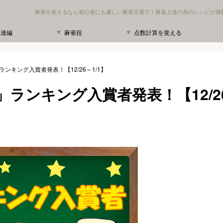
麻雀を覚えるなら初心者にも優しい麻雀豆腐で！麻雀上達の為のレシピが満
上達編
麻雀役
点数計算を覚える
ンキング入賞者発表！【12/26～1/1】
ランキング入賞者発表！【12/2