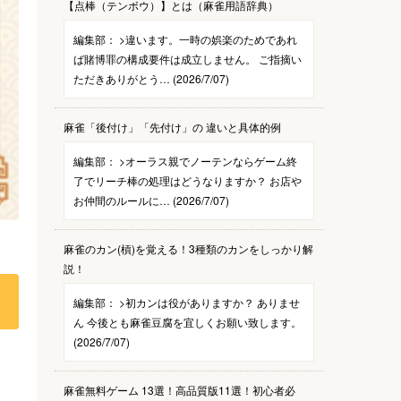
【点棒（テンボウ）】とは（麻雀用語辞典）
編集部：
>違います。一時の娯楽のためであれ
ば賭博罪の構成要件は成立しません。 ご指摘い
ただきありがとう… (2026/7/07)
麻雀「後付け」「先付け」の 違いと具体的例
編集部：
>オーラス親でノーテンならゲーム終
了でリーチ棒の処理はどうなりますか？ お店や
お仲間のルールに… (2026/7/07)
麻雀のカン(槓)を覚える！3種類のカンをしっかり解
説！
編集部：
>初カンは役がありますか？ ありませ
ん 今後とも麻雀豆腐を宜しくお願い致します。
(2026/7/07)
麻雀無料ゲーム 13選！高品質版11選！初心者必