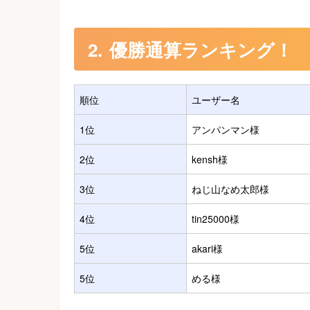
優勝通算ランキング！
順位
ユーザー名
1位
アンパンマン様
2位
kensh様
3位
ねじ山なめ太郎様
4位
tin25000様
5位
akari様
5位
める様