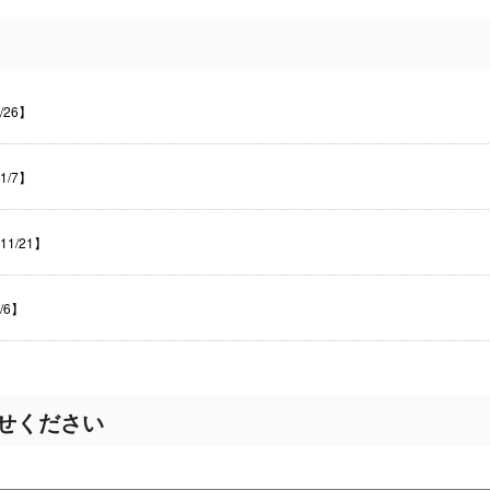
26】
/7】
1/21】
/6】
せください