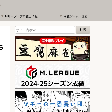
載！
Mリーグ・プロ雀士情報
麻雀ゲーム・漫画
6