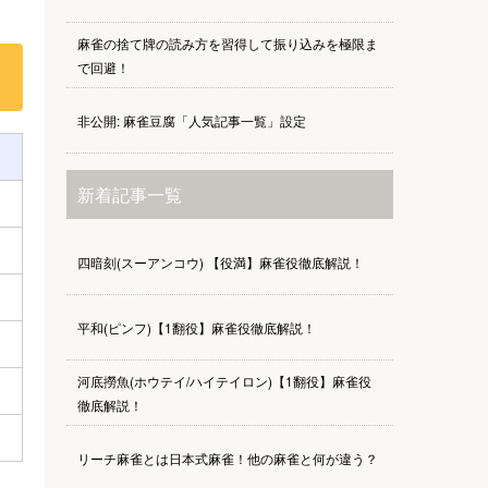
麻雀の捨て牌の読み方を習得して振り込みを極限ま
で回避！
非公開: 麻雀豆腐「人気記事一覧」設定
新着記事一覧
四暗刻(スーアンコウ) 【役満】麻雀役徹底解説！
平和(ピンフ)【1翻役】麻雀役徹底解説！
河底撈魚(ホウテイ/ハイテイロン)【1翻役】麻雀役
徹底解説！
リーチ麻雀とは日本式麻雀！他の麻雀と何が違う？