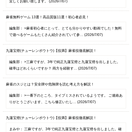
宜しくお願い致します。 (2026/7/07)
麻雀無料ゲーム 13選！高品質版11選！初心者必見！
編集部：
>麻雀初心者にとって、とても分かりやすい動画でした！無料
で遊べるゲームもたくさん紹介されていて参… (2026/7/07)
九蓮宝燈(チューレンポウトウ)【役満】麻雀役徹底解説！
編集部：
>三麻ですが、3年で純正九蓮宝燈と九蓮宝燈を出しました。
確率はどれくらいですか？ 両方を経験す… (2026/7/07)
麻雀のスジとは？安全牌や危険牌を読む考え方を解説！
編集部：
>一番下のところ、タイプミスされているようです。 ご連絡あ
りがとうございます、こちら修正いたし… (2026/7/07)
九蓮宝燈(チューレンポウトウ)【役満】麻雀役徹底解説！
まみや：
三麻ですが、3年で純正九蓮宝燈と九蓮宝燈を出しました。確