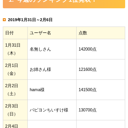
2019年1月31日～2月6日
日付
ユーザー名
点数
1月31日
名無しさん
142000点
（木）
2月1日
お姉さん様
121600点
（金）
2月2日
hama様
141500点
（土）
2月3日
パピヨンちいすけ様
130700点
（日）
2月4日