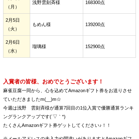
浅野雲刻斉様
168300点
（月）
2月5日
もめん様
139200点
（火）
2月6日
瑠璃様
152900点
（水）
入賞者の皆様、おめでとうございます！
麻雀豆腐一同から、心を込めてAmazonギフト券をお送りさせ
ていただきましたm(__)m☆
今週は浅野 雲刻斉様が通算7回目の1位入賞で優勝通算ランキ
ングランクアップです(´▽｀*)
たくさんAmazonギフト券ゲットしてください♪！！
※メールアドレスの未入力や間違いがありますとAmazonギフ