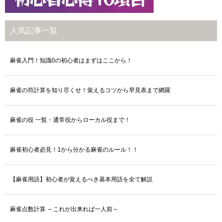
人気記事一覧
麻雀入門！知識0の初心者はまずはここから！
麻雀の符計算を知り尽くせ！覚えるコツから早見表まで網羅
麻雀の役 一覧・通常役からローカル役まで！
麻雀初心者必見！1から分かる麻雀のルール！！
【麻雀用語】初心者が覚えるべき基本用語を全て解説
麻雀点数計算 ～これが出来れば一人前～