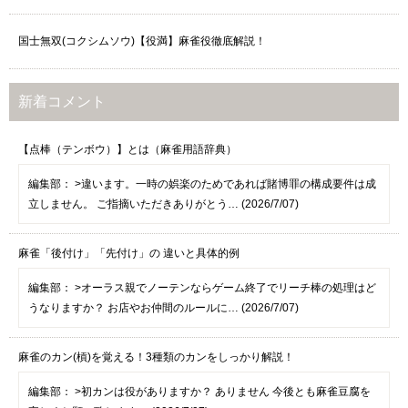
国士無双(コクシムソウ)【役満】麻雀役徹底解説！
新着コメント
【点棒（テンボウ）】とは（麻雀用語辞典）
編集部：
>違います。一時の娯楽のためであれば賭博罪の構成要件は成
立しません。 ご指摘いただきありがとう… (2026/7/07)
麻雀「後付け」「先付け」の 違いと具体的例
編集部：
>オーラス親でノーテンならゲーム終了でリーチ棒の処理はど
うなりますか？ お店やお仲間のルールに… (2026/7/07)
麻雀のカン(槓)を覚える！3種類のカンをしっかり解説！
編集部：
>初カンは役がありますか？ ありません 今後とも麻雀豆腐を