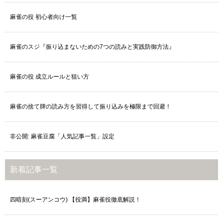
麻雀の役 初心者向け一覧
麻雀のスジ『振り込まないための7つの読みと実践防御方法』
麻雀の役 成立ルールと狙い方
麻雀の捨て牌の読み方を習得して振り込みを極限まで回避！
非公開: 麻雀豆腐「人気記事一覧」設定
新着記事一覧
四暗刻(スーアンコウ) 【役満】麻雀役徹底解説！