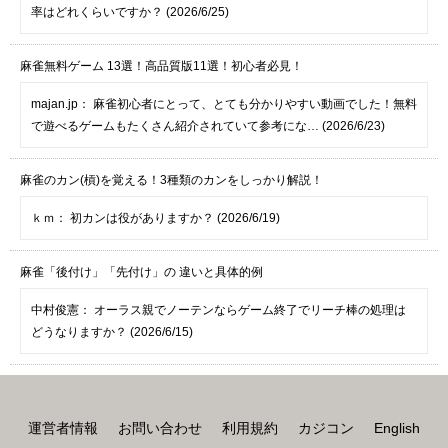
率はどれくらいですか？ (2026/6/25)
麻雀無料ゲーム 13選！高品質版11選！初心者必見！
majan.jp：
麻雀初心者にとって、とても分かりやすい動画でした！無料
で遊べるゲームもたくさん紹介されていて参考にな… (2026/6/23)
麻雀のカン(槓)を覚える！3種類のカンをしっかり解説！
ｋｍ：
初カンは役がありますか？ (2026/6/19)
麻雀「後付け」「先付け」の 違いと具体的例
中村俊憲：
オーラス親でノーテンならゲーム終了でリーチ棒の処理は
どうなりますか？ (2026/6/15)
運営者情報
お問い合わせ
利用規約
カジコン
English