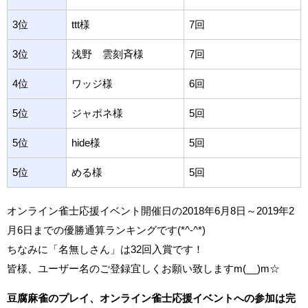
3位
ttt様
7回
3位
浅野 雲刻斉様
7回
4位
ワッジ様
6回
5位
ジャポネ様
5回
5位
hide様
5回
5位
める様
5回
オンライン雀士応援イベント開催日の2018年6月8日～2019年2
月6日までの優勝通算ランキングです(*^-^*)
ちなみに「名無しさん」は32回入賞です！
皆様、ユーザー名のご登録宜しくお願い致しますm(__)m☆
豆腐麻雀のプレイ、オンライン雀士応援イベントへの参加は完