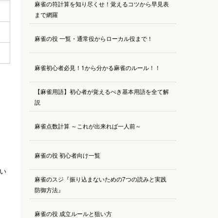
麻雀の符計算を知り尽くせ！覚えるコツから早見表
まで網羅
麻雀の役 一覧・通常役からローカル役まで！
麻雀初心者必見！1から分かる麻雀のルール！！
【麻雀用語】初心者が覚えるべき基本用語を全て解
説
麻雀点数計算 ～これが出来れば一人前～
麻雀の役 初心者向け一覧
い
麻雀のスジ『振り込まないための7つの読みと実践
防御方法』
麻雀の役 成立ルールと狙い方