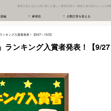
麻雀を覚えるなら初心者にも優しい麻雀豆腐で！麻雀上達の為のレシピが満
上達編
麻雀役
点数計算を覚える
ンキング入賞者発表！【9/27～10/3】
ランキング入賞者発表！【9/27