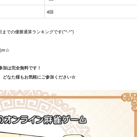
4回
での優勝通算ランキングです(*^-^*)
)m☆
参加は完全無料です！
、どなた様もお気軽にご参加ください☆