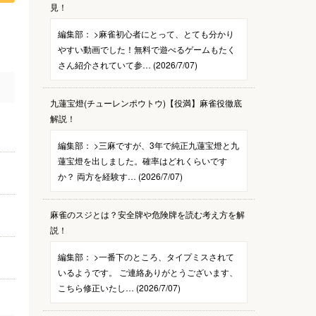
見！
編集部：
>麻雀初心者にとって、とても分かり
やすい動画でした！無料で遊べるゲームもたく
さん紹介されていて参… (2026/7/07)
九蓮宝燈(チューレンポウトウ)【役満】麻雀役徹底
解説！
編集部：
>三麻ですが、3年で純正九蓮宝燈と九
蓮宝燈を出しました。確率はどれくらいです
か？ 両方を経験す… (2026/7/07)
麻雀のスジとは？安全牌や危険牌を読む考え方を解
説！
編集部：
>一番下のところ、タイプミスされて
いるようです。 ご連絡ありがとうございます、
こちら修正いたし… (2026/7/07)