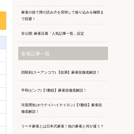
麻雀の捨て牌の読み方を習得して振り込みを極限ま
で回避！
非公開: 麻雀豆腐「人気記事一覧」設定
新着記事一覧
四暗刻(スーアンコウ) 【役満】麻雀役徹底解説！
平和(ピンフ)【1翻役】麻雀役徹底解説！
河底撈魚(ホウテイ/ハイテイロン)【1翻役】麻雀役
徹底解説！
リーチ麻雀とは日本式麻雀！他の麻雀と何が違う？