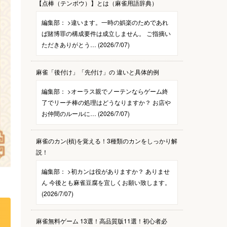
【点棒（テンボウ）】とは（麻雀用語辞典）
編集部：
>違います。一時の娯楽のためであれ
ば賭博罪の構成要件は成立しません。 ご指摘い
ただきありがとう… (2026/7/07)
麻雀「後付け」「先付け」の 違いと具体的例
編集部：
>オーラス親でノーテンならゲーム終
了でリーチ棒の処理はどうなりますか？ お店や
お仲間のルールに… (2026/7/07)
麻雀のカン(槓)を覚える！3種類のカンをしっかり解
説！
編集部：
>初カンは役がありますか？ ありませ
ん 今後とも麻雀豆腐を宜しくお願い致します。
(2026/7/07)
麻雀無料ゲーム 13選！高品質版11選！初心者必