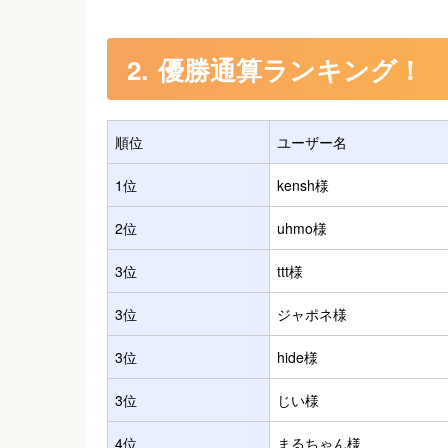
優勝通算ランキング！
順位
ユーザー名
1位
kensh様
2位
uhmo様
3位
ttt様
3位
ジャポネ様
3位
hide様
3位
じい様
4位
まるちゃん様