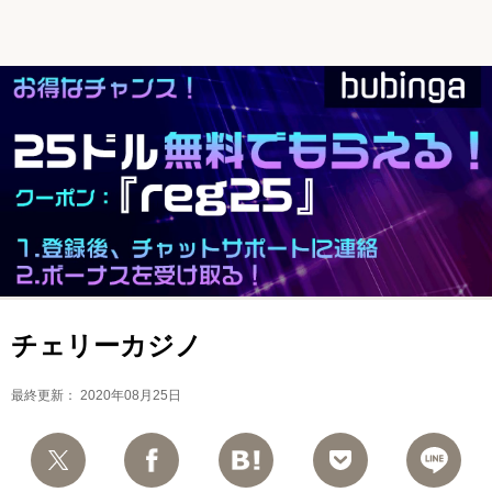
チェリーカジノ
最終更新：
2020年08月25日