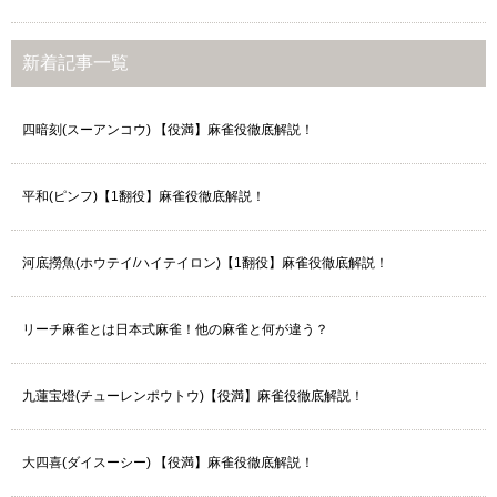
新着記事一覧
四暗刻(スーアンコウ) 【役満】麻雀役徹底解説！
平和(ピンフ)【1翻役】麻雀役徹底解説！
河底撈魚(ホウテイ/ハイテイロン)【1翻役】麻雀役徹底解説！
リーチ麻雀とは日本式麻雀！他の麻雀と何が違う？
九蓮宝燈(チューレンポウトウ)【役満】麻雀役徹底解説！
大四喜(ダイスーシー) 【役満】麻雀役徹底解説！