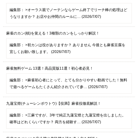
編集部：
>オーラス親でノーテンならゲーム終了でリーチ棒の処理はど
うなりますか？ お店やお仲間のルールに… (2026/7/07)
麻雀のカン(槓)を覚える！3種類のカンをしっかり解説！
編集部：
>初カンは役がありますか？ ありません 今後とも麻雀豆腐を
宜しくお願い致します。 (2026/7/07)
麻雀無料ゲーム 13選！高品質版11選！初心者必見！
編集部：
>麻雀初心者にとって、とても分かりやすい動画でした！無料
で遊べるゲームもたくさん紹介されていて参… (2026/7/07)
九蓮宝燈(チューレンポウトウ)【役満】麻雀役徹底解説！
編集部：
>三麻ですが、3年で純正九蓮宝燈と九蓮宝燈を出しました。
確率はどれくらいですか？ 両方を経験す… (2026/7/07)