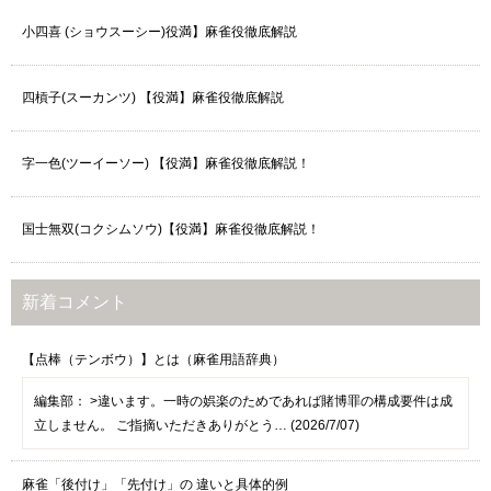
小四喜 (ショウスーシー)役満】麻雀役徹底解説
四槓子(スーカンツ) 【役満】麻雀役徹底解説
字一色(ツーイーソー) 【役満】麻雀役徹底解説！
国士無双(コクシムソウ)【役満】麻雀役徹底解説！
新着コメント
【点棒（テンボウ）】とは（麻雀用語辞典）
編集部：
>違います。一時の娯楽のためであれば賭博罪の構成要件は成
立しません。 ご指摘いただきありがとう… (2026/7/07)
麻雀「後付け」「先付け」の 違いと具体的例