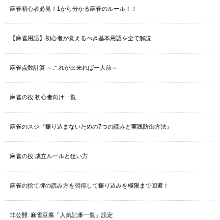
麻雀初心者必見！1から分かる麻雀のルール！！
【麻雀用語】初心者が覚えるべき基本用語を全て解説
麻雀点数計算 ～これが出来れば一人前～
麻雀の役 初心者向け一覧
麻雀のスジ『振り込まないための7つの読みと実践防御方法』
麻雀の役 成立ルールと狙い方
麻雀の捨て牌の読み方を習得して振り込みを極限まで回避！
非公開: 麻雀豆腐「人気記事一覧」設定