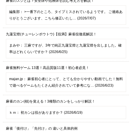
麻雀のスジとは？安全牌や危険牌を読む考え方を解説！
編集部：
>一番下のところ、タイプミスされているようです。 ご連絡あ
りがとうございます、こちら修正いたし… (2026/7/07)
九蓮宝燈(チューレンポウトウ)【役満】麻雀役徹底解説！
まみや：
三麻ですが、3年で純正九蓮宝燈と九蓮宝燈を出しました。確
率はどれくらいですか？ (2026/6/25)
麻雀無料ゲーム 13選！高品質版11選！初心者必見！
majan.jp：
麻雀初心者にとって、とても分かりやすい動画でした！無料
で遊べるゲームもたくさん紹介されていて参考にな… (2026/6/23)
麻雀のカン(槓)を覚える！3種類のカンをしっかり解説！
ｋｍ：
初カンは役がありますか？ (2026/6/19)
麻雀「後付け」「先付け」の 違いと具体的例