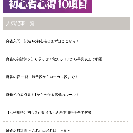
人気記事一覧
麻雀入門！知識0の初心者はまずはここから！
麻雀の符計算を知り尽くせ！覚えるコツから早見表まで網羅
麻雀の役 一覧・通常役からローカル役まで！
麻雀初心者必見！1から分かる麻雀のルール！！
【麻雀用語】初心者が覚えるべき基本用語を全て解説
麻雀点数計算 ～これが出来れば一人前～