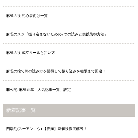
麻雀の役 初心者向け一覧
麻雀のスジ『振り込まないための7つの読みと実践防御方法』
麻雀の役 成立ルールと狙い方
麻雀の捨て牌の読み方を習得して振り込みを極限まで回避！
非公開: 麻雀豆腐「人気記事一覧」設定
新着記事一覧
四暗刻(スーアンコウ) 【役満】麻雀役徹底解説！