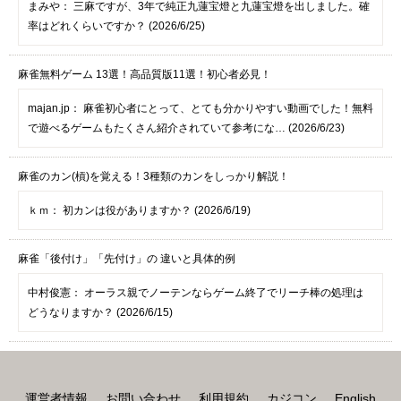
まみや：
三麻ですが、3年で純正九蓮宝燈と九蓮宝燈を出しました。確
率はどれくらいですか？ (2026/6/25)
麻雀無料ゲーム 13選！高品質版11選！初心者必見！
majan.jp：
麻雀初心者にとって、とても分かりやすい動画でした！無料
で遊べるゲームもたくさん紹介されていて参考にな… (2026/6/23)
麻雀のカン(槓)を覚える！3種類のカンをしっかり解説！
ｋｍ：
初カンは役がありますか？ (2026/6/19)
麻雀「後付け」「先付け」の 違いと具体的例
中村俊憲：
オーラス親でノーテンならゲーム終了でリーチ棒の処理は
どうなりますか？ (2026/6/15)
運営者情報
お問い合わせ
利用規約
カジコン
English