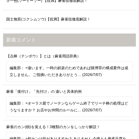
字一色(ツーイーソー) 【役満】麻雀役徹底解説！
国士無双(コクシムソウ)【役満】麻雀役徹底解説！
新着コメント
【点棒（テンボウ）】とは（麻雀用語辞典）
編集部：
>違います。一時の娯楽のためであれば賭博罪の構成要件は成
立しません。 ご指摘いただきありがとう… (2026/7/07)
麻雀「後付け」「先付け」の 違いと具体的例
編集部：
>オーラス親でノーテンならゲーム終了でリーチ棒の処理はど
うなりますか？ お店やお仲間のルールに… (2026/7/07)
麻雀のカン(槓)を覚える！3種類のカンをしっかり解説！
編集部：
>初カンは役がありますか？ ありません 今後とも麻雀豆腐を