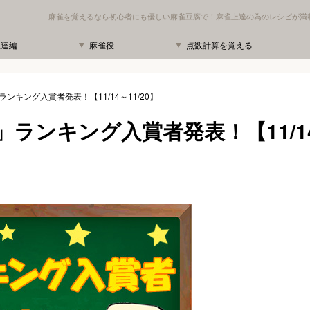
麻雀を覚えるなら初心者にも優しい麻雀豆腐で！麻雀上達の為のレシピが満
上達編
麻雀役
点数計算を覚える
キング入賞者発表！【11/14～11/20】
ランキング入賞者発表！【11/1