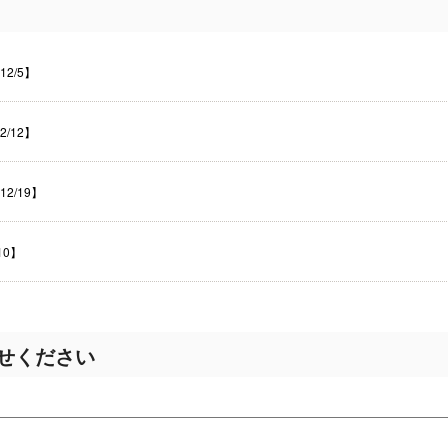
2/5】
/12】
2/19】
10】
せください