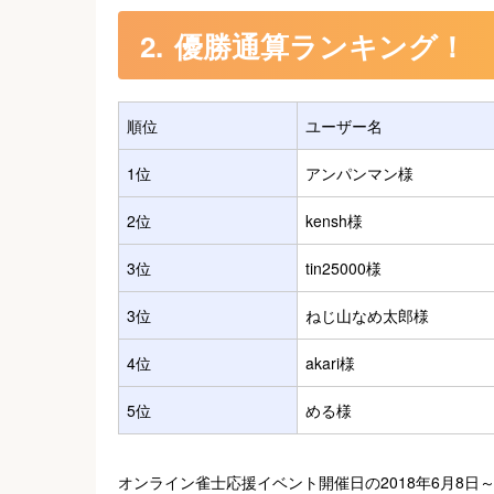
優勝通算ランキング！
順位
ユーザー名
1位
アンパンマン様
2位
kensh様
3位
tin25000様
3位
ねじ山なめ太郎様
4位
akari様
5位
める様
オンライン雀士応援イベント開催日の2018年6月8日～20