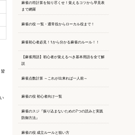
麻雀の符計算を知り尽くせ！覚えるコツから早見表
まで網羅
麻雀の役 一覧・通常役からローカル役まで！
麻雀初心者必見！1から分かる麻雀のルール！！
【麻雀用語】初心者が覚えるべき基本用語を全て解
説
、皆
麻雀点数計算 ～これが出来れば一人前～
麻雀の役 初心者向け一覧
い
麻雀のスジ『振り込まないための7つの読みと実践
防御方法』
麻雀の役 成立ルールと狙い方