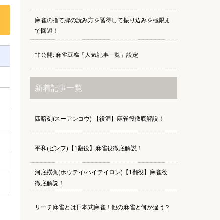
麻雀の捨て牌の読み方を習得して振り込みを極限ま
で回避！
非公開: 麻雀豆腐「人気記事一覧」設定
新着記事一覧
四暗刻(スーアンコウ) 【役満】麻雀役徹底解説！
平和(ピンフ)【1翻役】麻雀役徹底解説！
河底撈魚(ホウテイ/ハイテイロン)【1翻役】麻雀役
徹底解説！
リーチ麻雀とは日本式麻雀！他の麻雀と何が違う？