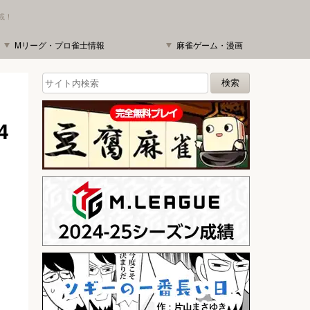
載！
Mリーグ・プロ雀士情報
麻雀ゲーム・漫画
4