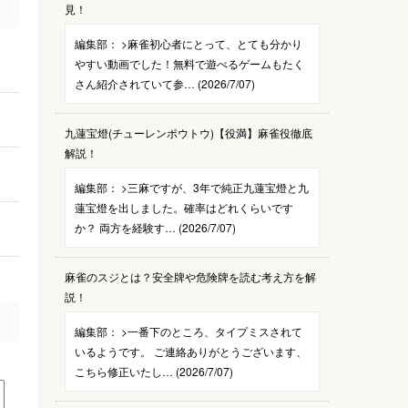
見！
編集部：
>麻雀初心者にとって、とても分かり
やすい動画でした！無料で遊べるゲームもたく
さん紹介されていて参… (2026/7/07)
九蓮宝燈(チューレンポウトウ)【役満】麻雀役徹底
解説！
編集部：
>三麻ですが、3年で純正九蓮宝燈と九
蓮宝燈を出しました。確率はどれくらいです
か？ 両方を経験す… (2026/7/07)
麻雀のスジとは？安全牌や危険牌を読む考え方を解
説！
編集部：
>一番下のところ、タイプミスされて
いるようです。 ご連絡ありがとうございます、
こちら修正いたし… (2026/7/07)