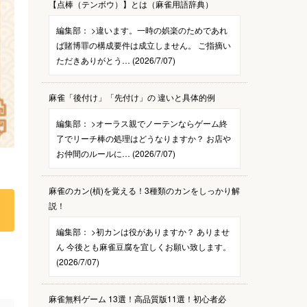
【点棒（テンボウ）】とは（麻雀用語辞典）
編集部：
>違います。一時の娯楽のためであれ
ば賭博罪の構成要件は成立しません。 ご指摘い
ただきありがとう… (2026/7/07)
麻雀「後付け」「先付け」の 違いと具体的例
編集部：
>オーラス親でノーテンならゲーム終
了でリーチ棒の処理はどうなりますか？ お店や
お仲間のルールに… (2026/7/07)
麻雀のカン(槓)を覚える！3種類のカンをしっかり解
説！
編集部：
>初カンは役がありますか？ ありませ
ん 今後とも麻雀豆腐を宜しくお願い致します。
(2026/7/07)
麻雀無料ゲーム 13選！高品質版11選！初心者必