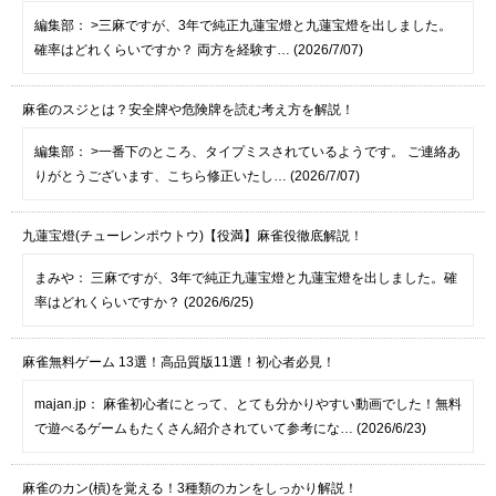
編集部：
>三麻ですが、3年で純正九蓮宝燈と九蓮宝燈を出しました。
確率はどれくらいですか？ 両方を経験す… (2026/7/07)
麻雀のスジとは？安全牌や危険牌を読む考え方を解説！
編集部：
>一番下のところ、タイプミスされているようです。 ご連絡あ
りがとうございます、こちら修正いたし… (2026/7/07)
九蓮宝燈(チューレンポウトウ)【役満】麻雀役徹底解説！
まみや：
三麻ですが、3年で純正九蓮宝燈と九蓮宝燈を出しました。確
率はどれくらいですか？ (2026/6/25)
麻雀無料ゲーム 13選！高品質版11選！初心者必見！
majan.jp：
麻雀初心者にとって、とても分かりやすい動画でした！無料
で遊べるゲームもたくさん紹介されていて参考にな… (2026/6/23)
麻雀のカン(槓)を覚える！3種類のカンをしっかり解説！