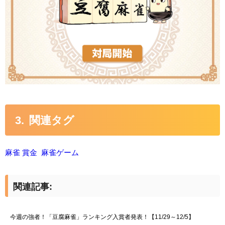
関連タグ
麻雀 賞金
麻雀ゲーム
関連記事:
今週の強者！「豆腐麻雀」ランキング入賞者発表！【11/29～12/5】