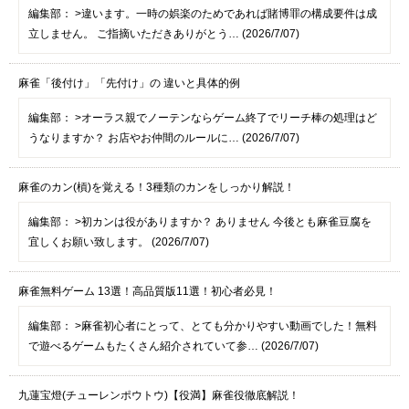
編集部：
>違います。一時の娯楽のためであれば賭博罪の構成要件は成
立しません。 ご指摘いただきありがとう… (2026/7/07)
麻雀「後付け」「先付け」の 違いと具体的例
編集部：
>オーラス親でノーテンならゲーム終了でリーチ棒の処理はど
うなりますか？ お店やお仲間のルールに… (2026/7/07)
麻雀のカン(槓)を覚える！3種類のカンをしっかり解説！
編集部：
>初カンは役がありますか？ ありません 今後とも麻雀豆腐を
宜しくお願い致します。 (2026/7/07)
麻雀無料ゲーム 13選！高品質版11選！初心者必見！
編集部：
>麻雀初心者にとって、とても分かりやすい動画でした！無料
で遊べるゲームもたくさん紹介されていて参… (2026/7/07)
九蓮宝燈(チューレンポウトウ)【役満】麻雀役徹底解説！