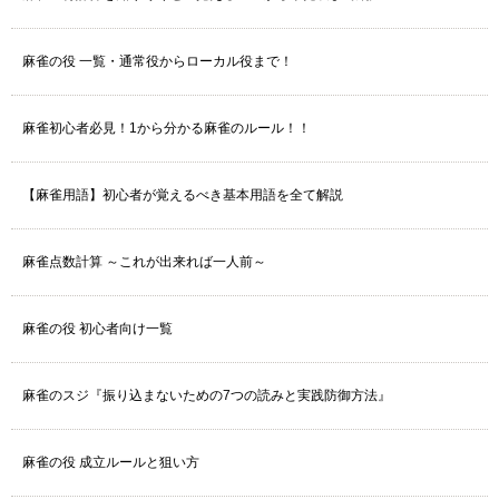
麻雀の役 一覧・通常役からローカル役まで！
麻雀初心者必見！1から分かる麻雀のルール！！
【麻雀用語】初心者が覚えるべき基本用語を全て解説
麻雀点数計算 ～これが出来れば一人前～
麻雀の役 初心者向け一覧
麻雀のスジ『振り込まないための7つの読みと実践防御方法』
麻雀の役 成立ルールと狙い方