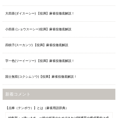
大四喜(ダイスーシー) 【役満】麻雀役徹底解説！
小四喜 (ショウスーシー)役満】麻雀役徹底解説
四槓子(スーカンツ) 【役満】麻雀役徹底解説
字一色(ツーイーソー) 【役満】麻雀役徹底解説！
国士無双(コクシムソウ)【役満】麻雀役徹底解説！
新着コメント
【点棒（テンボウ）】とは（麻雀用語辞典）
編集部：
>違います。一時の娯楽のためであれば賭博罪の構成要件は成