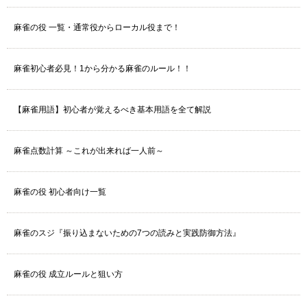
麻雀の役 一覧・通常役からローカル役まで！
麻雀初心者必見！1から分かる麻雀のルール！！
【麻雀用語】初心者が覚えるべき基本用語を全て解説
麻雀点数計算 ～これが出来れば一人前～
麻雀の役 初心者向け一覧
麻雀のスジ『振り込まないための7つの読みと実践防御方法』
麻雀の役 成立ルールと狙い方