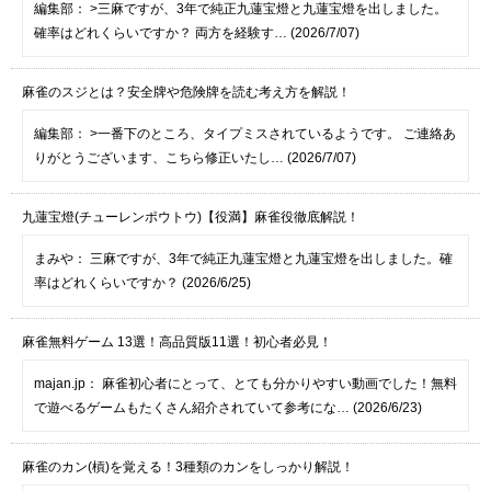
編集部：
>三麻ですが、3年で純正九蓮宝燈と九蓮宝燈を出しました。
確率はどれくらいですか？ 両方を経験す… (2026/7/07)
麻雀のスジとは？安全牌や危険牌を読む考え方を解説！
編集部：
>一番下のところ、タイプミスされているようです。 ご連絡あ
りがとうございます、こちら修正いたし… (2026/7/07)
九蓮宝燈(チューレンポウトウ)【役満】麻雀役徹底解説！
まみや：
三麻ですが、3年で純正九蓮宝燈と九蓮宝燈を出しました。確
率はどれくらいですか？ (2026/6/25)
麻雀無料ゲーム 13選！高品質版11選！初心者必見！
majan.jp：
麻雀初心者にとって、とても分かりやすい動画でした！無料
で遊べるゲームもたくさん紹介されていて参考にな… (2026/6/23)
麻雀のカン(槓)を覚える！3種類のカンをしっかり解説！