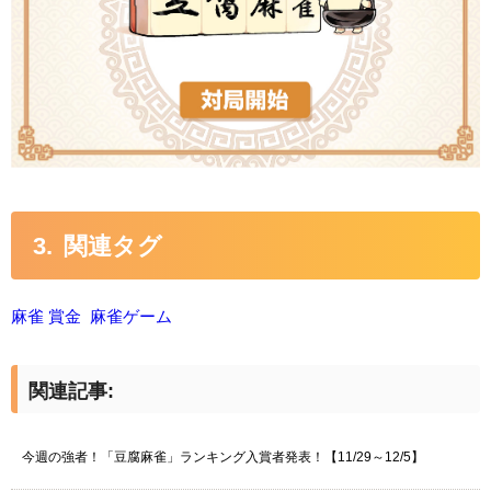
関連タグ
麻雀 賞金
麻雀ゲーム
関連記事:
今週の強者！「豆腐麻雀」ランキング入賞者発表！【11/29～12/5】