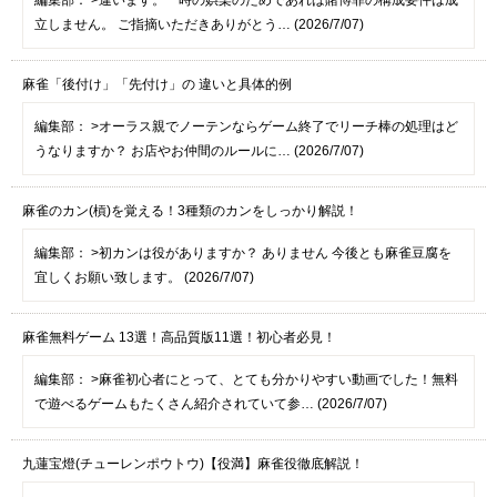
立しません。 ご指摘いただきありがとう… (2026/7/07)
麻雀「後付け」「先付け」の 違いと具体的例
編集部：
>オーラス親でノーテンならゲーム終了でリーチ棒の処理はど
うなりますか？ お店やお仲間のルールに… (2026/7/07)
麻雀のカン(槓)を覚える！3種類のカンをしっかり解説！
編集部：
>初カンは役がありますか？ ありません 今後とも麻雀豆腐を
宜しくお願い致します。 (2026/7/07)
麻雀無料ゲーム 13選！高品質版11選！初心者必見！
編集部：
>麻雀初心者にとって、とても分かりやすい動画でした！無料
で遊べるゲームもたくさん紹介されていて参… (2026/7/07)
九蓮宝燈(チューレンポウトウ)【役満】麻雀役徹底解説！