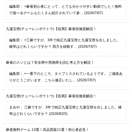
編集部：
>麻雀初心者にとって、とても分かりやすい動画でした！無料
で遊べるゲームもたくさん紹介されていて参… (2026/7/07)
九蓮宝燈(チューレンポウトウ)【役満】麻雀役徹底解説！
編集部：
>三麻ですが、3年で純正九蓮宝燈と九蓮宝燈を出しました。
確率はどれくらいですか？ 両方を経験す… (2026/7/07)
麻雀のスジとは？安全牌や危険牌を読む考え方を解説！
編集部：
>一番下のところ、タイプミスされているようです。 ご連絡あ
りがとうございます、こちら修正いたし… (2026/7/07)
九蓮宝燈(チューレンポウトウ)【役満】麻雀役徹底解説！
まみや：
三麻ですが、3年で純正九蓮宝燈と九蓮宝燈を出しました。確
率はどれくらいですか？ (2026/6/25)
麻雀無料ゲーム 13選！高品質版11選！初心者必見！