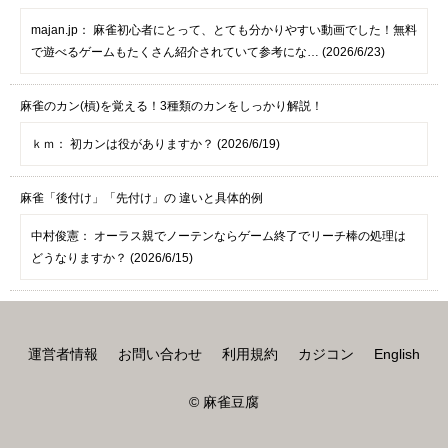
majan.jp：
麻雀初心者にとって、とても分かりやすい動画でした！無料
で遊べるゲームもたくさん紹介されていて参考にな… (2026/6/23)
麻雀のカン(槓)を覚える！3種類のカンをしっかり解説！
ｋｍ：
初カンは役がありますか？ (2026/6/19)
麻雀「後付け」「先付け」の 違いと具体的例
中村俊憲：
オーラス親でノーテンならゲーム終了でリーチ棒の処理は
どうなりますか？ (2026/6/15)
運営者情報
お問い合わせ
利用規約
カジコン
English
© 麻雀豆腐