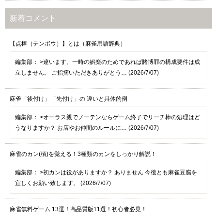
新着コメント
【点棒（テンボウ）】とは（麻雀用語辞典）
編集部：
>違います。一時の娯楽のためであれば賭博罪の構成要件は成
立しません。 ご指摘いただきありがとう… (2026/7/07)
麻雀「後付け」「先付け」の 違いと具体的例
編集部：
>オーラス親でノーテンならゲーム終了でリーチ棒の処理はど
うなりますか？ お店やお仲間のルールに… (2026/7/07)
麻雀のカン(槓)を覚える！3種類のカンをしっかり解説！
編集部：
>初カンは役がありますか？ ありません 今後とも麻雀豆腐を
宜しくお願い致します。 (2026/7/07)
麻雀無料ゲーム 13選！高品質版11選！初心者必見！