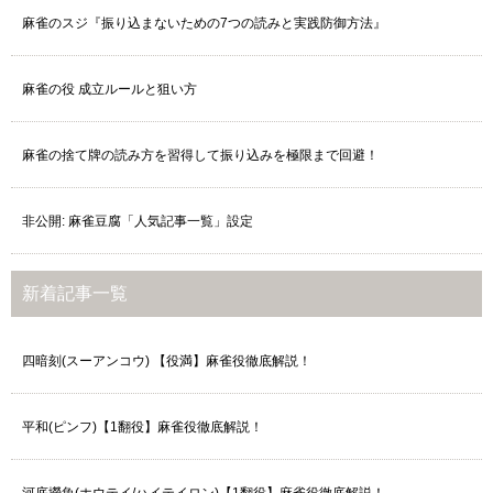
麻雀のスジ『振り込まないための7つの読みと実践防御方法』
麻雀の役 成立ルールと狙い方
麻雀の捨て牌の読み方を習得して振り込みを極限まで回避！
非公開: 麻雀豆腐「人気記事一覧」設定
新着記事一覧
四暗刻(スーアンコウ) 【役満】麻雀役徹底解説！
平和(ピンフ)【1翻役】麻雀役徹底解説！
河底撈魚(ホウテイ/ハイテイロン)【1翻役】麻雀役徹底解説！