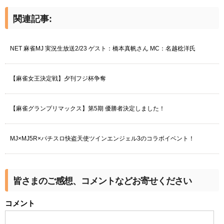
関連記事:
NET 麻雀MJ 実況生放送2/23 ゲスト：橋本真帆さん MC：名越稔洋氏
【麻雀女王決定戦】夕刊フジ杯争奪
【麻雀グランプリマックス】第5期 優勝者決定しました！
MJ×MJ5R×パチスロ快盗天使ツインエンジェル3のコラボイベント！
皆さまのご感想、コメントなどお寄せください
コメント