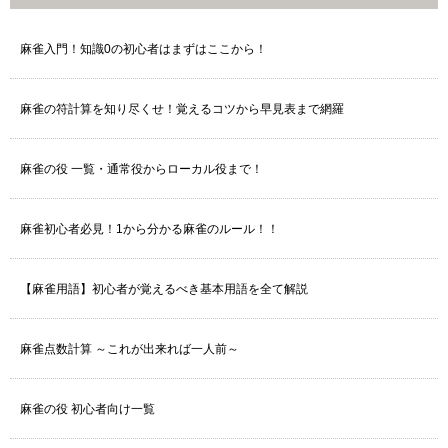
麻雀入門！知識0の初心者はまずはここから！
麻雀の符計算を知り尽くせ！覚えるコツから早見表まで網羅
麻雀の役 一覧・通常役からローカル役まで！
麻雀初心者必見！1から分かる麻雀のルール！！
【麻雀用語】初心者が覚えるべき基本用語を全て解説
麻雀点数計算 ～これが出来れば一人前～
麻雀の役 初心者向け一覧