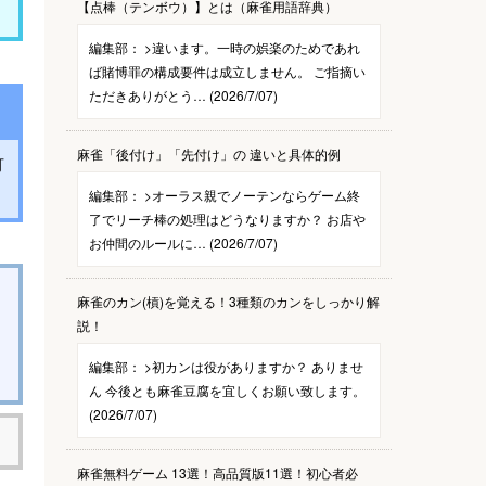
【点棒（テンボウ）】とは（麻雀用語辞典）
編集部：
>違います。一時の娯楽のためであれ
ば賭博罪の構成要件は成立しません。 ご指摘い
ただきありがとう… (2026/7/07)
麻雀「後付け」「先付け」の 違いと具体的例
可
編集部：
>オーラス親でノーテンならゲーム終
了でリーチ棒の処理はどうなりますか？ お店や
お仲間のルールに… (2026/7/07)
麻雀のカン(槓)を覚える！3種類のカンをしっかり解
説！
編集部：
>初カンは役がありますか？ ありませ
ん 今後とも麻雀豆腐を宜しくお願い致します。
(2026/7/07)
麻雀無料ゲーム 13選！高品質版11選！初心者必