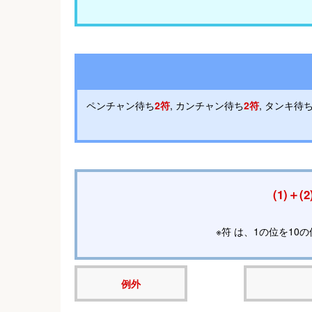
ペンチャン待ち
2符
, カンチャン待ち
2符
, タンキ待
(1)＋(
※符 は、1の位を10
例外