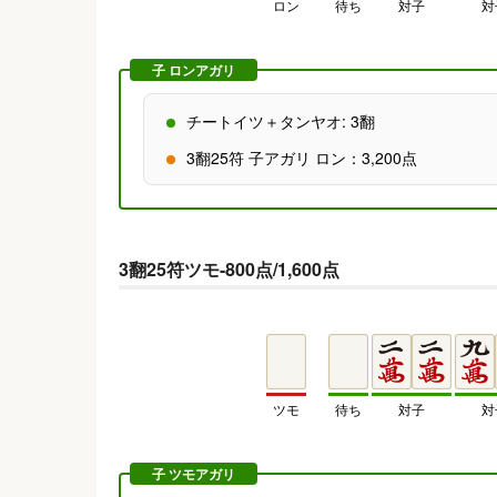
ロン
待ち
対子
対
子 ロンアガリ
チートイツ＋タンヤオ: 3翻
3翻25符 子アガリ ロン：3,200点
3翻25符ツモ-800点/1,600点
ツモ
待ち
対子
対
子 ツモアガリ