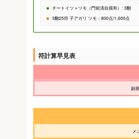
チートイツ＋ツモ（門前清自摸和）: 3翻
3翻25符 子アガリ ツモ：800点/1,600点
符計算早見表
副底
メ