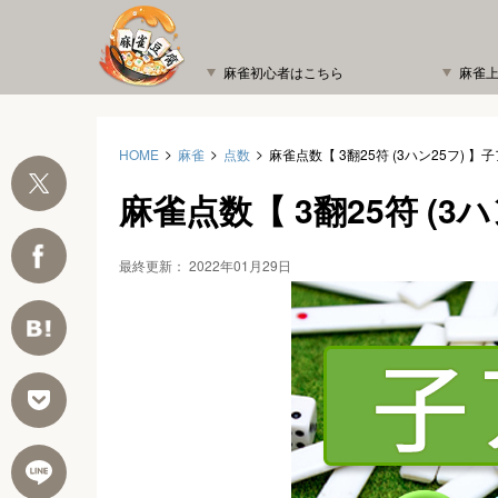
麻雀初心者はこちら
麻雀
HOME
麻雀
点数
麻雀点数【 3翻25符 (3ハン25フ) 
麻雀点数【 3翻25符 (3
最終更新：
2022年01月29日