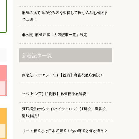
麻雀の捨て牌の読み方を習得して振り込みを極限ま
で回避！
非公開: 麻雀豆腐「人気記事一覧」設定
新着記事一覧
四暗刻(スーアンコウ) 【役満】麻雀役徹底解説！
平和(ピンフ)【1翻役】麻雀役徹底解説！
河底撈魚(ホウテイ/ハイテイロン)【1翻役】麻雀役
徹底解説！
リーチ麻雀とは日本式麻雀！他の麻雀と何が違う？