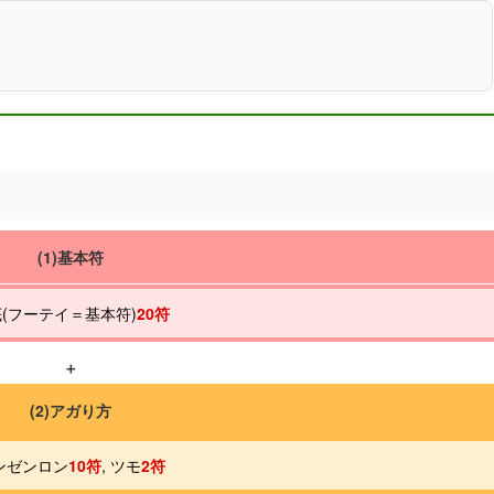
(1)基本符
(フーテイ＝基本符)
20符
＋
(2)アガり方
ンゼンロン
10符
, ツモ
2符