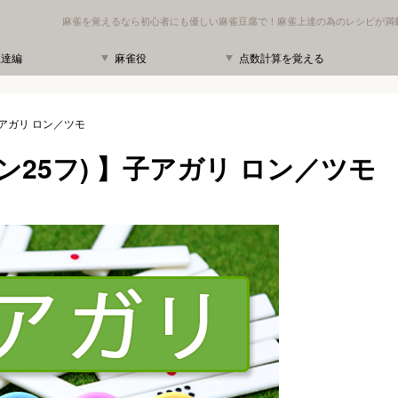
麻雀を覚えるなら初心者にも優しい麻雀豆腐で！麻雀上達の為のレシピが満
上達編
麻雀役
点数計算を覚える
】子アガリ ロン／ツモ
ハン25フ) 】子アガリ ロン／ツモ