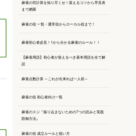
麻雀の符計算を知り尽くせ！覚えるコツから早見表
まで網羅
麻雀の役 一覧・通常役からローカル役まで！
麻雀初心者必見！1から分かる麻雀のルール！！
【麻雀用語】初心者が覚えるべき基本用語を全て解
説
麻雀点数計算 ～これが出来れば一人前～
麻雀の役 初心者向け一覧
麻雀のスジ『振り込まないための7つの読みと実践
防御方法』
麻雀の役 成立ルールと狙い方