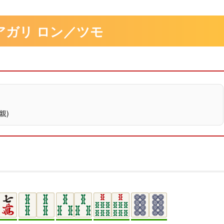
 子アガリ ロン／ツモ
親)