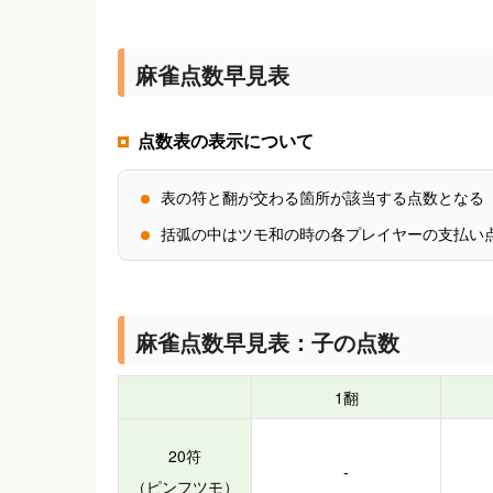
麻雀点数早見表
点数表の表示について
表の符と翻が交わる箇所が該当する点数となる
括弧の中はツモ和の時の各プレイヤーの支払い
麻雀点数早見表：子の点数
1翻
20符
-
（ピンフツモ）