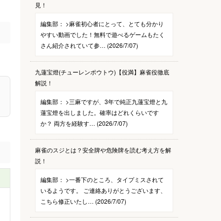
見！
編集部：
>麻雀初心者にとって、とても分かり
やすい動画でした！無料で遊べるゲームもたく
さん紹介されていて参… (2026/7/07)
九蓮宝燈(チューレンポウトウ)【役満】麻雀役徹底
解説！
編集部：
>三麻ですが、3年で純正九蓮宝燈と九
蓮宝燈を出しました。確率はどれくらいです
か？ 両方を経験す… (2026/7/07)
麻雀のスジとは？安全牌や危険牌を読む考え方を解
説！
編集部：
>一番下のところ、タイプミスされて
いるようです。 ご連絡ありがとうございます、
こちら修正いたし… (2026/7/07)