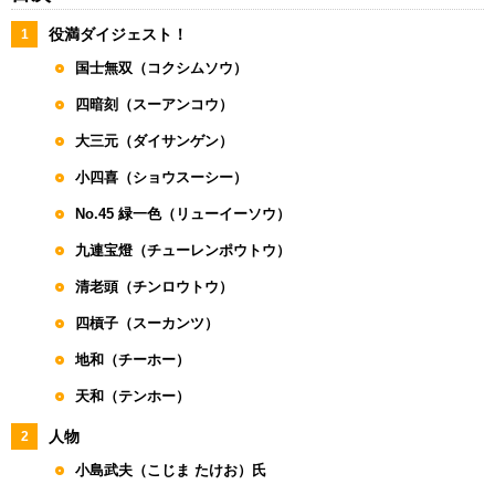
役満ダイジェスト！
国士無双（コクシムソウ）
四暗刻（スーアンコウ）
大三元（ダイサンゲン）
小四喜（ショウスーシー）
No.45 緑一色（リューイーソウ）
九連宝燈（チューレンポウトウ）
清老頭（チンロウトウ）
四槓子（スーカンツ）
地和（チーホー）
天和（テンホー）
人物
小島武夫（こじま たけお）氏