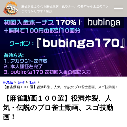
麻雀を覚えるなら麻雀豆腐！役やルールの基本から上達のコツ
まで分かりやすく解説！
HOME
麻雀
動画
【麻雀動画１００選】役満炸裂、人気・伝説のプロ雀士動画、スゴ技動画！
【麻雀動画１００選】役満炸裂、人
気・伝説のプロ雀士動画、スゴ技動
画！