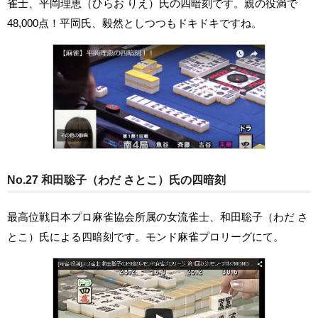
雀士、平岡理恵（ひらお りえ）氏の四暗刻です。親の役満で
48,000点！平岡氏、毅然としつつもドキドキですね。
No.27 和田聡子（わだ さとこ）氏の四暗刻
最高位戦日本プロ麻雀協会所属の女流雀士、和田聡子（わだ さ
とこ）氏による四暗刻です。モンド麻雀プロリーグにて。