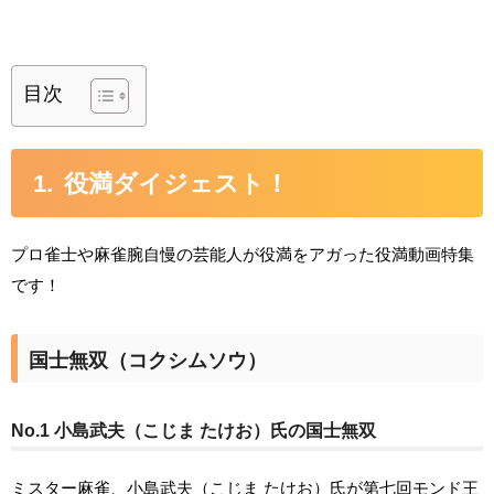
目次
役満ダイジェスト！
プロ雀士や麻雀腕自慢の芸能人が役満をアガった役満動画特集
です！
国士無双（コクシムソウ）
No.1 小島武夫（こじま たけお）氏の国士無双
ミスター麻雀、小島武夫（こじま たけお）氏が第七回モンド王