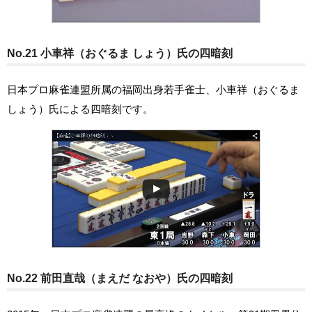
No.21 小車祥（おぐるま しょう）氏の四暗刻
日本プロ麻雀連盟所属の福岡出身若手雀士、小車祥（おぐるま
しょう）氏による四暗刻です。
No.22 前田直哉（まえだ なおや）氏の四暗刻