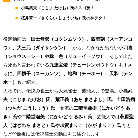
小島武夫（こじま たけお）氏のスゴ技！
桜井章一（さくらい しょういち）氏の神テク！
役満動画は、
国士無双（コクシムソウ）、四暗刻（スーアンコ
ウ）、大三元（ダイサンゲン）
、から、なかなか出ない
小四喜
（ショウスーシー）や緑一色（リューイーソウ）
、そして出た
ら死ぬと言われている
九連宝燈（チューレンポウトウ）
も！さ
らに、
四槓子（スーカンツ）、地和（チーホー）、天和（テン
ホー）
もご紹介。
人物では、伝説の雀士から人気雀士、芸能人まで登場。
小島武
夫（こじま たけお）氏、荒正義（あら まさよし）氏、土田浩翔
（つちだ こうしょう）氏
、女流の
二階堂亜樹（にかいどう あ
き）氏や二階堂瑠美（にかいどう るみ）氏
、芸能人では
萩原聖
人（はぎわら まさと）氏や加賀まりこ（かが まりこ）氏
など
など^^最後には伝説雀士の動画もご紹介します！