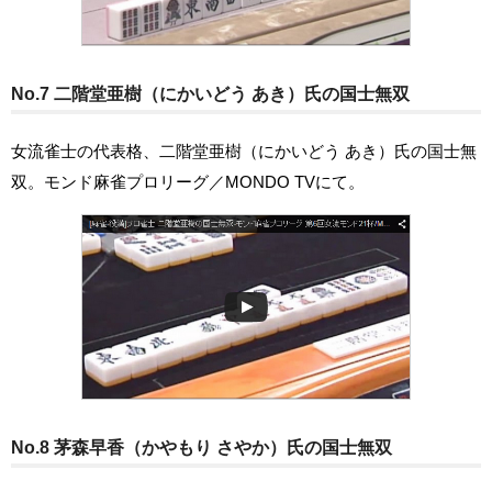
No.7 二階堂亜樹（にかいどう あき）氏の国士無双
女流雀士の代表格、二階堂亜樹（にかいどう あき）氏の国士無
双。モンド麻雀プロリーグ／MONDO TVにて。
No.8 茅森早香（かやもり さやか）氏の国士無双