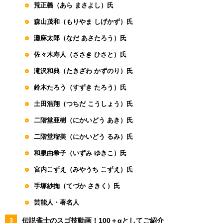
荒正義（あら まさよし）氏
森山茂和（もりやま しげかず）氏
灘麻太郎（なだ あさたろう）氏
佐々木寿人（ささき ひさと）氏
滝沢和典（たきざわ かずのり）氏
鈴木たろう（すずき たろう）氏
土田浩翔（つちだ こうしょう）氏
二階堂亜樹（にかいどう あき）氏
二階堂瑠美（にかいどう るみ）氏
和泉由希子（いずみ ゆきこ）氏
宮内こずえ（みやうち こずえ）氏
手塚紗掬（てづか さきく）氏
芸能人・著名人
伝説雀士のスゴ技動画！100＋αとしてご紹介