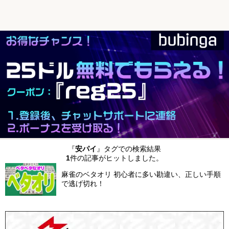
『
安パイ
』タグでの検索結果
1
件の記事がヒットしました。
麻雀のベタオリ 初心者に多い勘違い、正しい手順
で逃げ切れ！