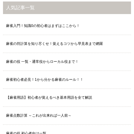
人気記事一覧
麻雀入門！知識0の初心者はまずはここから！
麻雀の符計算を知り尽くせ！覚えるコツから早見表まで網羅
麻雀の役 一覧・通常役からローカル役まで！
麻雀初心者必見！1から分かる麻雀のルール！！
【麻雀用語】初心者が覚えるべき基本用語を全て解説
麻雀点数計算 ～これが出来れば一人前～
麻雀の役 初心者向け一覧