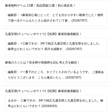
麻雀無料ゲーム 13選！高品質版11選！初心者必見！
編集部：
>麻雀初心者にとって、とても分かりやすい動画でした！無料
で遊べるゲームもたくさん紹介されていて参… (2026/7/07)
九蓮宝燈(チューレンポウトウ)【役満】麻雀役徹底解説！
編集部：
>三麻ですが、3年で純正九蓮宝燈と九蓮宝燈を出しました。
確率はどれくらいですか？ 両方を経験す… (2026/7/07)
麻雀のスジとは？安全牌や危険牌を読む考え方を解説！
編集部：
>一番下のところ、タイプミスされているようです。 ご連絡あ
りがとうございます、こちら修正いたし… (2026/7/07)
九蓮宝燈(チューレンポウトウ)【役満】麻雀役徹底解説！
まみや：
三麻ですが、3年で純正九蓮宝燈と九蓮宝燈を出しました。確
率はどれくらいですか？ (2026/6/25)