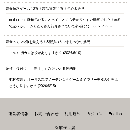
麻雀無料ゲーム 13選！高品質版11選！初心者必見！
majan.jp：
麻雀初心者にとって、とても分かりやすい動画でした！無料
で遊べるゲームもたくさん紹介されていて参考にな… (2026/6/23)
麻雀のカン(槓)を覚える！3種類のカンをしっかり解説！
ｋｍ：
初カンは役がありますか？ (2026/6/19)
麻雀「後付け」「先付け」の 違いと具体的例
中村俊憲：
オーラス親でノーテンならゲーム終了でリーチ棒の処理は
どうなりますか？ (2026/6/15)
運営者情報
お問い合わせ
利用規約
カジコン
English
© 麻雀豆腐